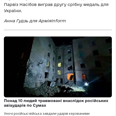
Парвіз Насібов виграв другу срібну медаль для
України.
Анна Гудзь для АрміяInform
Понад 10 людей травмовані внаслідок російських
авіаударів по Сумах
Уночі російські війська завдали ударів керованими