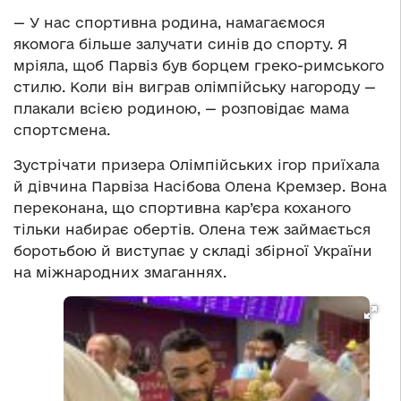
— У нас спортивна родина, намагаємося
якомога більше залучати синів до спорту. Я
мріяла, щоб Парвіз був борцем греко-римського
стилю. Коли він виграв олімпійську нагороду —
плакали всією родиною, — розповідає мама
спортсмена.
Зустрічати призера Олімпійських ігор приїхала
й дівчина Парвіза Насібова Олена Кремзер. Вона
переконана, що спортивна кар’єра коханого
тільки набирає обертів. Олена теж займається
боротьбою й виступає у складі збірної України
на міжнародних змаганнях.