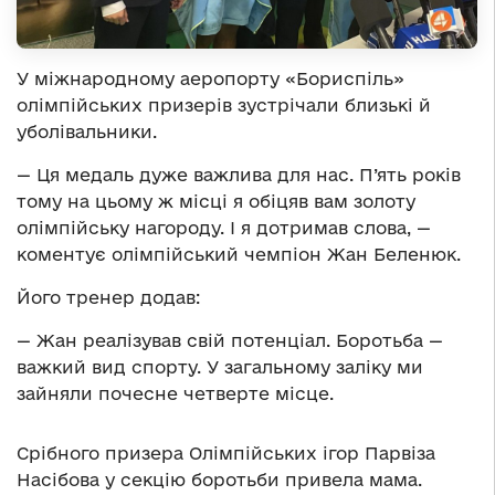
У міжнародному аеропорту «Бориспіль»
олімпійських призерів зустрічали близькі й
уболівальники.
— Ця медаль дуже важлива для нас. П’ять років
тому на цьому ж місці я обіцяв вам золоту
олімпійську нагороду. І я дотримав слова, —
коментує олімпійський чемпіон Жан Беленюк.
Його тренер додав:
— Жан реалізував свій потенціал. Боротьба —
важкий вид спорту. У загальному заліку ми
зайняли почесне четверте місце.
Срібного призера Олімпійських ігор Парвіза
Насібова у секцію боротьби привела мама.