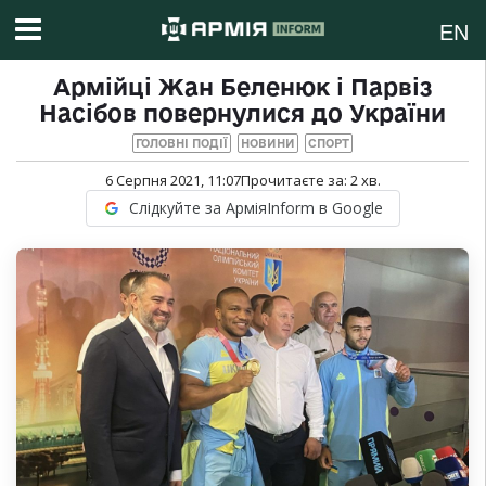
EN
Армійці Жан Беленюк і Парвіз
Насібов повернулися до України
ГОЛОВНІ ПОДІЇ
НОВИНИ
СПОРТ
6 Серпня 2021, 11:07
Прочитаєте за:
2
хв.
Слідкуйте за АрміяInform в Google