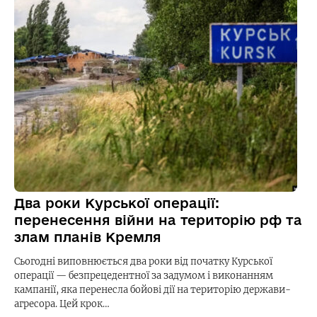
Два роки Курської операції:
перенесення війни на територію рф та
злам планів Кремля
Сьогодні виповнюється два роки від початку Курської
операції — безпрецедентної за задумом і виконанням
кампанії, яка перенесла бойові дії на територію держави-
агресора. Цей крок…