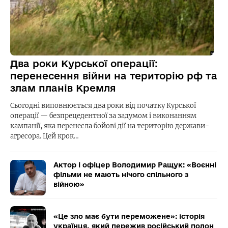
Два роки Курської операції:
перенесення війни на територію рф та
злам планів Кремля
Сьогодні виповнюється два роки від початку Курської
операції — безпрецедентної за задумом і виконанням
кампанії, яка перенесла бойові дії на територію держави-
агресора. Цей крок…
Актор і офіцер Володимир Ращук: «Воєнні
фільми не мають нічого спільного з
війною»
«Це зло має бути переможене»: історія
українця, який пережив російський полон