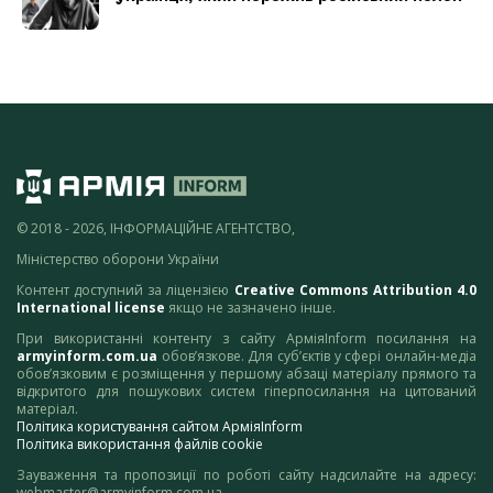
© 2018 - 2026, ІНФОРМАЦІЙНЕ АГЕНТСТВО,
Міністерство оборони України
Контент доступний за ліцензією
Creative Commons Attribution 4.0
International license
якщо не зазначено інше.
При використанні контенту з сайту АрміяInform посилання на
armyinform.com.ua
обов’язкове. Для суб’єктів у сфері онлайн-медіа
обов’язковим є розміщення у першому абзаці матеріалу прямого та
відкритого для пошукових систем гіперпосилання на цитований
матеріал.
Політика користування сайтом АрміяInform
Політика використання файлів cookie
Зауваження та пропозиції по роботі сайту надсилайте на адресу:
webmaster@armyinform.com.ua