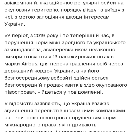
авіакомпаній, яка здійснює регулярні рейси на
окуповану територію, порядку в’їзду та виїзду з
неї, з метою заподіяння шкоди інтересам
України.
«У період з 2019 року і по теперішній час, в
порушення норм міжнародного та українського
законодавства, авіаперевізником незаконно
використовуються 13 пасажирських літаків
марки Airbus, для перенаправлення осіб через
державний кордон України, а на його
безпосередньому вебсайті здійснюється
безпосередній продаж квитків з/до окупованого
півострова», – йдеться у повідомленні.
У відомстві заявляють, що Україна вважає
здійснення перельотів іноземними компаніями
на територію півострова порушенням норм
міжнародного права, які підривають
суверенітет країни і порушують законодавства