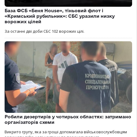
База ФСБ «Беня House», тіньовий флот і
«Кримський рубильник»: СБС уразили низку
ворожих цілей
За останні дві доби СБС 102 ворожих цілі.
Робили дезертирів у чотирьох областях: затримано
організаторів схеми
Викрито групу, яка за гроші допомагала військовослужбовцям