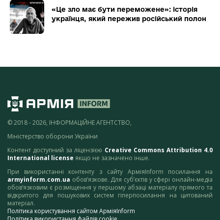
«Це зло має бути переможене»: історія
українця, який пережив російський полон
© 2018 - 2026, ІНФОРМАЦІЙНЕ АГЕНТСТВО,
Міністерство оборони України
Контент доступний за ліцензією
Creative Commons Attribution 4.0
International license
якщо не зазначено інше.
При використанні контенту з сайту АрміяInform посилання на
armyinform.com.ua
обов’язкове. Для суб’єктів у сфері онлайн-медіа
обов’язковим є розміщення у першому абзаці матеріалу прямого та
відкритого для пошукових систем гіперпосилання на цитований
матеріал.
Політика користування сайтом АрміяInform
Політика використання файлів cookie