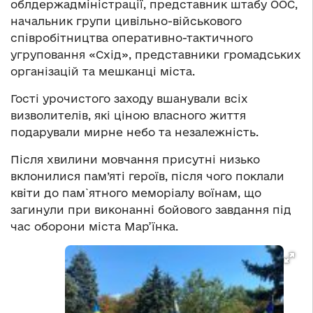
облдержадміністрації, представник штабу ООС,
начальник групи цивільно-військового
співробітництва оперативно-тактичного
угруповання «Схід», представники громадських
організацій та мешканці міста.
Гості урочистого заходу вшанували всіх
визволителів, які ціною власного життя
подарували мирне небо та незалежність.
Після хвилини мовчання присутні низько
вклонилися пам’яті героїв, після чого поклали
квіти до пам`ятного меморiалу воїнам, що
загинули при виконанні бойового завдання під
час оборони міста Мар’їнка.