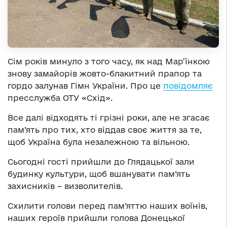
Сім років минуло з того часу, як над Мар’їнкою
знову замайорів жовто-блакитний прапор та
гордо залунав Гімн України. Про це
повідомляє
пресслужба ОТУ «Схід».
Все далі відходять ті грізні роки, але не згасає
пам’ять про тих, хто віддав своє життя за те,
щоб Україна була незалежною та вільною.
Сьогодні гості прийшли до Глядацької зали
будинку культури, щоб вшанувати пам’ять
захисників – визволителів.
Схилити голови перед пам’яттю наших воїнів,
наших героїв прийшли голова Донецької