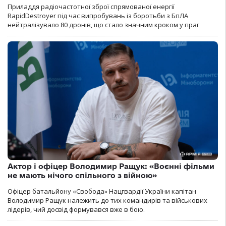
Приладдя радіочастотної зброї спрямованої енергії
RapidDestroyer під час випробувань із боротьби з БпЛА
нейтралізувало 80 дронів, що стало значним кроком у праг
Актор і офіцер Володимир Ращук: «Воєнні фільми
не мають нічого спільного з війною»
Офіцер батальйону «Свобода» Нацгвардії України капітан
Володимир Ращук належить до тих командирів та військових
лідерів, чий досвід формувався вже в бою.