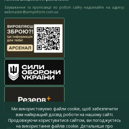
Зауваження та пропозиції по роботі сайту надсилайте на адресу:
webmaster@armyinform.com.ua
Ми використовуємо файли cookie, щоб забезпечити
вам найкращий досвід роботи на нашому сайті.
Продовжуючи користуватися сайтом, ви погоджуєтесь
press@armyinform.com.ua
на використання файлів cookie. Детальніше про