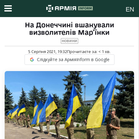
EN
На Донеччині вшанували
визволителів Мар’їнки
НОВИНИ
5 Серпня 2021, 19:32
Прочитаєте за:
< 1
хв.
Слідкуйте за АрміяInform в Google