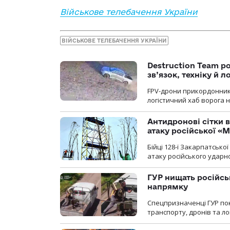
Військове телебачення України
ВІЙСЬКОВЕ ТЕЛЕБАЧЕННЯ УКРАЇНИ
Destruction Team р
зв’язок, техніку й л
FPV-дрони прикордонників
логістичний хаб ворога 
Антидронові сітки в
атаку російської «М
Бійці 128-ї Закарпатсько
атаку російського ударн
ГУР нищать російськ
напрямку
Спецпризначенці ГУР пок
транспорту, дронів та ло