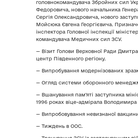
головнокомандувача Збройних сил Укр
Федоровича, нового начальника Гене
Сергія Олександровича, нового засту
Мойсюка Євгена Георгієвича. Признач
інспектора Головної інспекції мініст
командувача Медичних сил ЗСУ.
— Візит Голови Верховної Ради Дмитр
центр Південного регіону.
— Випробування модернізованих зразк
— Огляд системи оборонного менеджм
— Вшанування пам’яті заступника міні
1996 роках віце-адмірала Володимира 
— Випробовування невизнаної вакцини
— Тиждень в ООС.