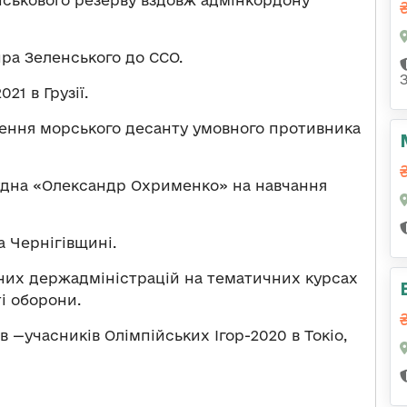
ійськового резерву вздовж адмінкордону
ра Зеленського до ССО.
21 в Грузії.
щення морського десанту умовного противника
удна «Олександр Охрименко» на навчання
а Чернігівщині.
нних держадміністрацій на тематичних курсах
і оборони.
—учасників Олімпійських Ігор-2020 в Токіо,