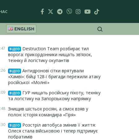
НАС
ENGLISH
:47
Destruction Team розбирає тил
ВІДЕО
ворога: прикордонники нищать зв’язок,
техніку й логістику окупантів
:26
Антидронові сітки врятували
ВІДЕО
«Хамві»: бійці 128-ї бригади пережили атаку
російської «Молнії»
:09
ГУР нищать російську піхоту, техніку
ВІДЕО
та логістику на Запорізькому напрямку
:48
Знищив шістьох росіян, а сімох взяв у
полон: історія командира «Гіря»
:30
Розстріл автобуса змінив її життя:
ВІДЕО
Олеся стала військовою і тепер підтримує
побратимів