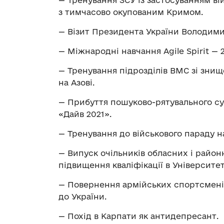
— Тренування ЗСУ із застосуванням в
з тимчасово окупованим Кримом.
— Візит Президента України Володими
— Міжнародні навчання Agile Spirit — 20
— Тренування підрозділів ВМС зі зни
на Азові.
— Прибуття пошуково-рятувального с
«Дайв 2021».
— Тренування до військового параду н
— Випуск очільників обласних і райо
підвищення кваліфікації в Університет
— Повернення армійських спортсменів 
до України.
— Похід в Карпати як антидепресант.