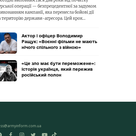
ьогодні виповнюється два роки від початку
урської операції — безпрецедентної за задумом
виконанням кампанії, яка перенесла бойові дії
а територію держави-агресора. Цей крок…
Актор і офіцер Володимир
Ращук: «Воєнні фільми не мають
нічого спільного з війною»
«Це зло має бути переможене»:
історія українця, який пережив
російський полон
ess@armyinform.com.ua