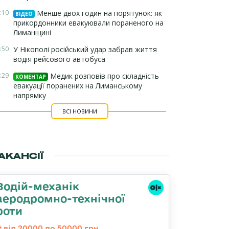
:10
Менше двох годин на порятунок: як
ВІДЕО
прикордонники евакуювали пораненого на
Лиманщині
:50
У Нікополі російський удар забрав життя
водія рейсового автобуса
:29
Медик розповів про складність
КОМЕНТАР
евакуації поранених на Лиманському
напрямку
ВСІ НОВИНИ
АКАНСІЇ
Водій-механік
аеродромно-технічної
роти
від 20000 до 50000 грн