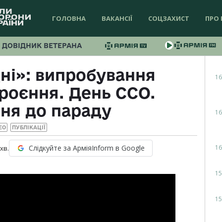
ГОЛОВНА
ВАКАНСІЇ
СОЦЗАХИСТ
ПРО 
ДОВІДНИК ВЕТЕРАНА
ні»: випробування
16
роєння. День ССО.
ня до параду
16
ЕО
ПУБЛІКАЦІЇ
16
Слідкуйте за АрміяInform в Google
хв.
15
15