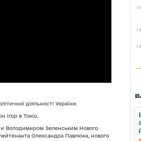
15
14
14
В
літичної діяльності України.
 ігор в Токіо.
ни Володимиром Зеленським Нового
лейтенанта Олександра Павлюка, нового