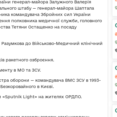
аїни генерал-майора Залужного Валерія
рального штабу — генерал-майора Шаптала
пника командувача Збройних сил України
ення полковника медичної служби, головного
ерства Тетяни Остащенко на посаду
а Разумкова до Військово-Медичний клінічний
ів ракетного озброєння.
енту в МО та ЗСУ.
стра оборони — командувача ВМС ЗСУ в 1993-
Безкоровайного в Києві.
 «Sputnik Light» на жителях ОРДЛО.