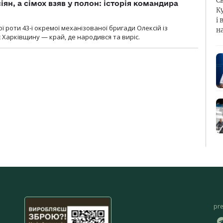
С
ян, а сімох взяв у полон: історія командира
К
і 
ї роти 43-ї окремої механізованої бригади Олексій із
н
 Харківщину — край, де народився та виріс.
pr