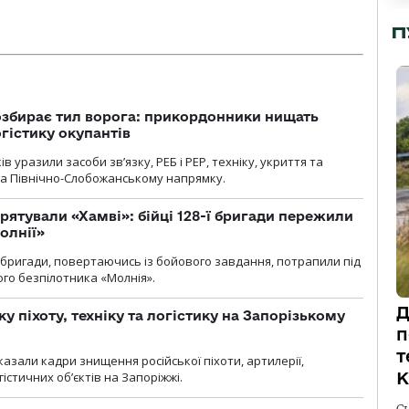
П
озбирає тил ворога: прикордонники нищать
огістику окупантів
 уразили засоби зв’язку, РЕБ і РЕР, техніку, укриття та
на Північно-Слобожанському напрямку.
рятували «Хамві»: бійці 128-ї бригади пережили
олнії»
ї бригади, повертаючись із бойового завдання, потрапили під
ого безпілотника «Молнія».
Д
у піхоту, техніку та логістику на Запорізькому
п
т
азали кадри знищення російської піхоти, артилерії,
К
гістичних об’єктів на Запоріжжі.