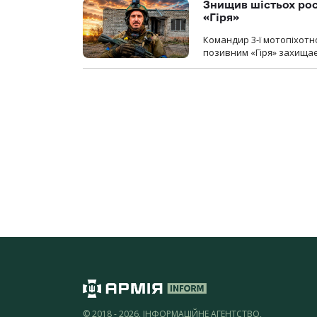
Знищив шістьох росі
«Гіря»
Командир 3-ї мотопіхотно
позивним «Гіря» захищає
© 2018 - 2026, ІНФОРМАЦІЙНЕ АГЕНТСТВО,