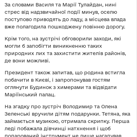
За словами Василя та Марії Тулайдан, нині
стрес від надзвичайної події минув, оселю
поступово приводять до ладу, а місцева влада
вже полагодила пошкоджену повінню дорогу.
Крім того, на зустрічі обговорили заходи, які
могли б запобігти виникненню таких
природних лих та захистити жителів районів,
де вони можливі.
Президент також запитав, що родина встигла
побачити в Києві, і запропонував гостям
оглянути Будинок з химерами та відвідати
Маріїнський палац.
На згадку про зустріч Володимир та Олена
Зеленські вручили дітям подарунки. Тетяна, яка
займається музикою, отримала скрипку. Перша
леді побажала дівчинці натхнення і щоб
подарований інструмент не лише нагадував