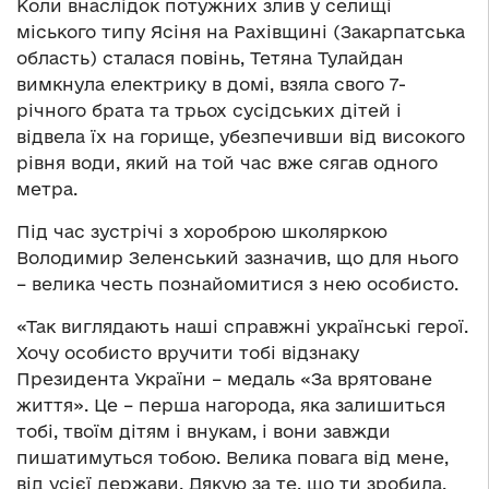
Коли внаслідок потужних злив у селищі
міського типу Ясіня на Рахівщині (Закарпатська
область) сталася повінь, Тетяна Тулайдан
вимкнула електрику в домі, взяла свого 7-
річного брата та трьох сусідських дітей і
відвела їх на горище, убезпечивши від високого
рівня води, який на той час вже сягав одного
метра.
Під час зустрічі з хороброю школяркою
Володимир Зеленський зазначив, що для нього
– велика честь познайомитися з нею особисто.
«Так виглядають наші справжні українські герої.
Хочу особисто вручити тобі відзнаку
Президента України – медаль «За врятоване
життя». Це – перша нагорода, яка залишиться
тобі, твоїм дітям і внукам, і вони завжди
пишатимуться тобою. Велика повага від мене,
від усієї держави. Дякую за те, що ти зробила.