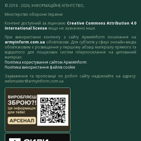
© 2018 - 2026, ІНФОРМАЦІЙНЕ АГЕНТСТВО,
Міністерство оборони України
Контент доступний за ліцензією
Creative Commons Attribution 4.0
International license
якщо не зазначено інше.
При використанні контенту з сайту АрміяInform посилання на
armyinform.com.ua
обов’язкове. Для суб’єктів у сфері онлайн-медіа
обов’язковим є розміщення у першому абзаці матеріалу прямого та
відкритого для пошукових систем гіперпосилання на цитований
матеріал.
Політика користування сайтом АрміяInform
Політика використання файлів cookie
Зауваження та пропозиції по роботі сайту надсилайте на адресу:
webmaster@armyinform.com.ua