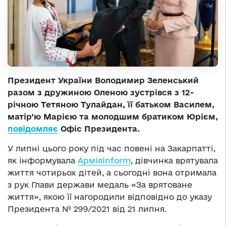
Президент України Володимир Зеленський
разом з дружиною Оленою зустрівся з 12-
річною Тетяною Тулайдан, її батьком Василем,
матір’ю Марією та молодшим братиком Юрієм,
повідомляє
Офіс Президента.
У липні цього року під час повені на Закарпатті,
як інформувала
АрміяInform
, дівчинка врятувала
життя чотирьох дітей, а сьогодні вона отримала
з рук Глави держави медаль «За врятоване
життя», якою її нагородили відповідно до указу
Президента № 299/2021 від 21 липня.