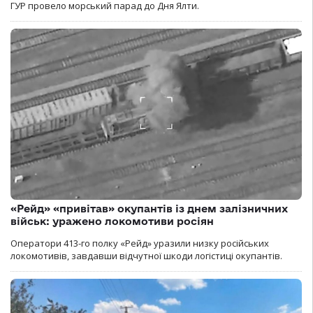
ГУР провело морський парад до Дня Ялти.
«Рейд» «привітав» окупантів із днем залізничних
військ: уражено локомотиви росіян
Оператори 413-го полку «Рейд» уразили низку російських
локомотивів, завдавши відчутної шкоди логістиці окупантів.