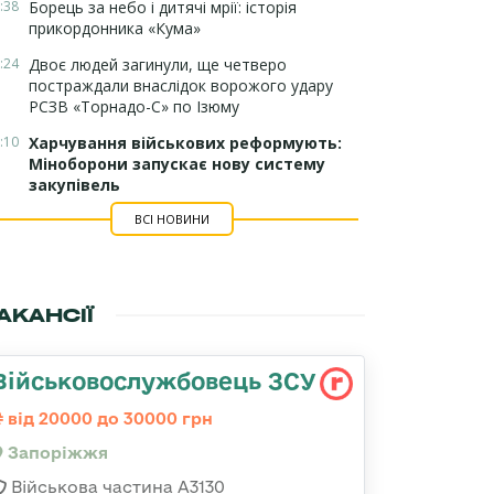
:38
Борець за небо і дитячі мрії: історія
прикордонника «Кума»
:24
Двоє людей загинули, ще четверо
постраждали внаслідок ворожого удару
РСЗВ «Торнадо-С» по Ізюму
:10
Харчування військових реформують:
Міноборони запускає нову систему
закупівель
ВСІ НОВИНИ
АКАНСІЇ
Військовослужбовець ЗСУ
від 20000 до 30000 грн
Запоріжжя
Військова частина А3130