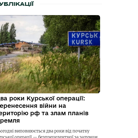
УБЛІКАЦІЇ
ва роки Курської операції:
еренесення війни на
ериторію рф та злам планів
ремля
ьогодні виповнюється два роки від початку
урської операції — безпрецедентної за задумом