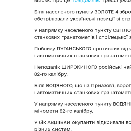
військ. Про це
повідомляє
пресслужба
Біля населеного пункту ЗОЛОТЕ-4 збр
обстрілювали українські позиції зі стр
У напрямку населеного пункту СВІТЛО
станкових гранатометів і стрілецької з
Поблизу ЛУГАНСЬКОГО противник відкр
і автоматичних станкових гранатометів
Неподалік ШИРОКИНОГО російські найм
82-го калібру.
Біля ВОДЯНОГО, що на Приазов’ї, ворог
і автоматичних станкових гранатометі
У напрямку населеного пункту ВОДЯНЕ
міномети 82-го калібру.
У бік АВДІЇВКИ окупанти відкривали во
різних систем.