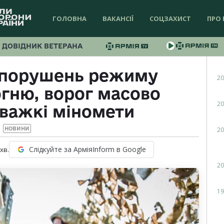
ГОЛОВНА
ВАКАНСІЇ
СОЦЗАХИСТ
ПРО 
ДОВІДНИК ВЕТЕРАНА
9 порушень режиму
20
гню, ворог масово
20
 важкі міномети
20
НОВИНИ
Слідкуйте за АрміяInform в Google
хв.
20
19