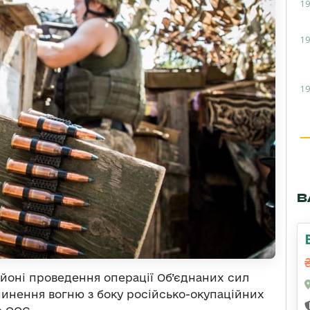
19
19
19
В
айоні проведення операції Об’єднаних сил
инення вогню з боку російсько-окупаційних