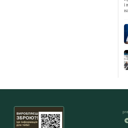
і 
н
pr