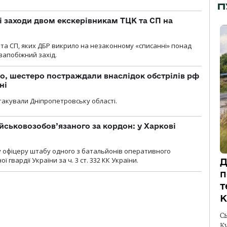
П
і заходи двом екскерівникам ТЦК та СП на
та СП, яких ДБР викрило на незаконному «списанні» понад
 запобіжний захід.
о, шестеро постраждали внаслідок обстрілів рф
ні
атакували Дніпропетровську області.
йськовозобов’язаного за кордон: у Харкові
у офіцеру штабу одного з батальйонів оперативного
гвардії України за ч. 3 ст. 332 КК України.
Д
п
т
К
С
К