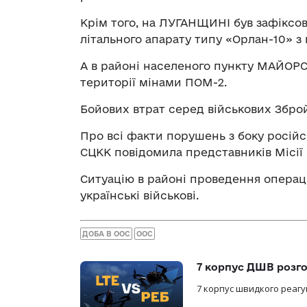
Крім того, на ЛУГАНЩИНІ був зафіксо
літального апарату типу «Орлан-10» з
А в районі населеного пункту МАЙОРС
території мінами ПОМ-2.
Бойових втрат серед військових Збро
Про всі факти порушень з боку російс
СЦКК повідомила представників Місії
Ситуацію в районі проведення операц
українські військові.
ДОБА В ООС
ООС
7 корпус ДШВ розго
7 корпус швидкого реагу