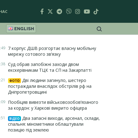
НАС
ENGLISH
:49
7 корпус ДШВ розгортає власну мобільну
мережу сотового зв’язку
:38
Суд обрав запобіжні заходи двом
екскерівникам ТЦК та СП на Закарпатті
:21
Дві людини загинуло, шестеро
ФОТО
постраждали внаслідок обстрілів рф на
Дніпропетровщині
:09
Пообіцяв вивезти військовозобов’язаного
за кордон: у Харкові викрито офіцера
:51
Два запасні виходи, арсенал, склади,
ВІДЕО
спальня: мінометники облаштували
позицію під землею