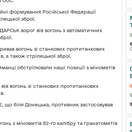
 ООС.
ойні формування Російської Федерації
ілецької зброї.
ДАРСЬК ворог вів вогонь з автоматичних
брої.
ивав вогонь зі станкових протитанкових
, а також стрілецької зброї.
анці обстрілювали наші позиції з мінометів
 вів вогонь зі станкових протитанкових
в.
, що біля Донецька, противник застосовував
гонь з мінометів 82-го калібру та гранатометів