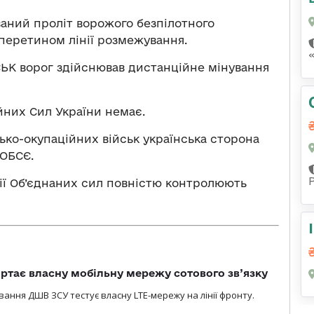
ваний проліт ворожого безпілотного
 перетином лінії розмежування.
ЬК ворог здійснював дистанційне мінування
йних Сил України немає.
ько-окупаційних військ українська сторона
 ОБСЄ.
ії Об’єднаних сил повністю контролюють
ртає власну мобільну мережу сотового зв’язку
вання ДШВ ЗСУ тестує власну LTE-мережу на лінії фронту.