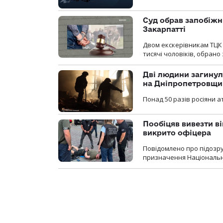
Суд обрав запобіжн
Закарпатті
Двом екскерівникам ТЦК 
тисячі чоловіків, обрано
Дві людини загинул
на Дніпропетровщи
Понад 50 разів росіяни 
Пообіцяв вивезти ві
викрито офіцера
Повідомлено про підозр
призначення Національної 