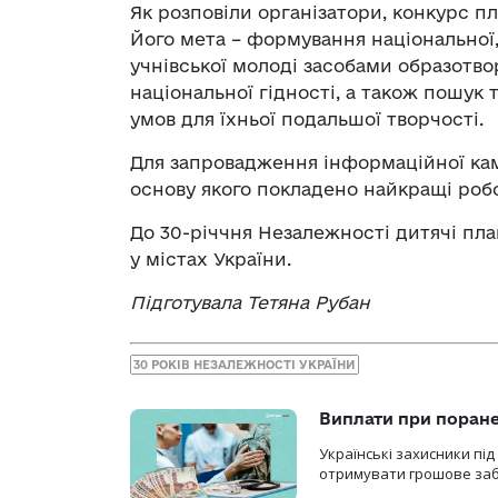
Як розповіли організатори, конкурс пл
Його мета – формування національної, 
учнівської молоді засобами образотво
національної гідності, а також пошук
умов для їхньої подальшої творчості.
Для запровадження інформаційної кам
основу якого покладено найкращі робо
До 30-річчня Незалежності дитячі пла
у містах України.
Підготувала Тетяна Рубан
30 РОКІВ НЕЗАЛЕЖНОСТІ УКРАЇНИ
Виплати при поране
Українські захисники пі
отримувати грошове заб