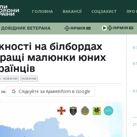
ГОЛОВНА
ВАКАНСІЇ
СОЦЗАХИСТ
ПРО 
ДОВІДНИК ВЕТЕРАНА
ності на білбордах
6:
кращі малюнки юних
6:
раїнців
І НОВИНИ
НОВИНИ
6:
Слідкуйте за АрміяInform в Google
хв.
21