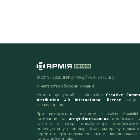
© 2018 - 2026, ІНФОРМАЦІЙНЕ АГЕНТСТВО,
Міністерство оборони України
Контент доступний за ліцензією
Creative Comm
Attribution 4.0 International license
якщо 
зазначено інше.
При використанні контенту з сайту АрміяInf
посилання на
armyinform.com.ua
обов’язкове. 
суб’єктів у сфері онлайн-медіа обов’язкови
розміщення у першому абзаці матеріалу прямого
відкритого для пошукових систем гіперпосилання
цитований матеріал.