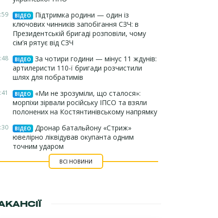
:59
Підтримка родини — один із
ВІДЕО
ключових чинників запобігання СЗЧ: в
Президентській бригаді розповіли, чому
сім’я рятує від СЗЧ
:48
За чотири години — мінус 11 ждунів:
ВІДЕО
артилеристи 110-ї бригади розчистили
шлях для побратимів
:41
«Ми не зрозуміли, що сталося»:
ВІДЕО
морпіхи зірвали російську ІПСО та взяли
полонених на Костянтинівському напрямку
:30
Дронар батальйону «Стриж»
ВІДЕО
ювелірно ліквідував окупанта одним
точним ударом
ВСІ НОВИНИ
АКАНСІЇ