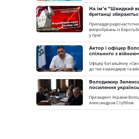
На ім’я “Швидкий в
британці збираютьс
Приладдя радіочастотної 
випробувань із боротьби
у праг
Актор і офіцер Вол
спільного з війною
Офіцер батальйону «Сво
до тих командирів та вій
Володимир Зеленсь
посилення українс
Президент України Воло
Александром Стуббом.