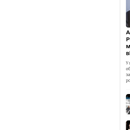
А
Р
м
в
У 
о
з
р