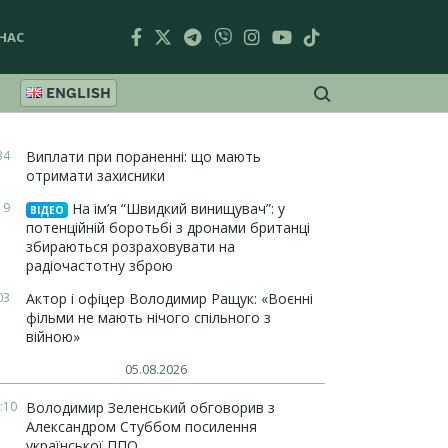
НАС
ENGLISH
34
Виплати при пораненні: що мають
отримати захисники
19
На ім’я “Швидкий винищувач”: у
ВІДЕО
потенційній боротьбі з дронами британці
збираються розраховувати на
радіочастотну зброю
03
Актор і офіцер Володимир Ращук: «Воєнні
фільми не мають нічого спільного з
війною»
05.08.2026
:10
Володимир Зеленський обговорив з
Александром Стуббом посилення
української ППО