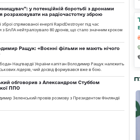
инищувач”: у потенційній боротьбі з дронами
я розраховувати на радіочастотну зброю
зброї спрямованої енергії RapidDestroyer під час
 з БпЛА нейтралізувало 80 дронів, що стало значним кроком
одимир Ращук: «Воєнні фільми не мають нічого
»
бода» Нацгвардії України капітан Володимир Ращук належить
ськових лідерів, чий досвід формувався вже в бою.
П
кий обговорив з Александром Стуббом
ької ППО
димир Зеленський провів розмову з Президентом Фінляндії