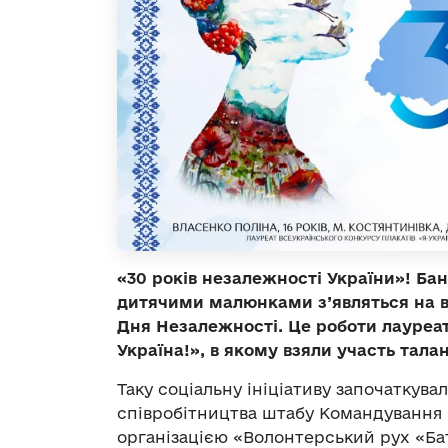
«30 років незалежності України»! Ба
дитячими малюнками з’являться на в
Дня Незалежності. Це роботи лауреат
Україна!», в якому взяли участь талано
Таку соціальну ініціативу започаткува
співробітництва штабу Командування 
організацією «Волонтерський рух «Б