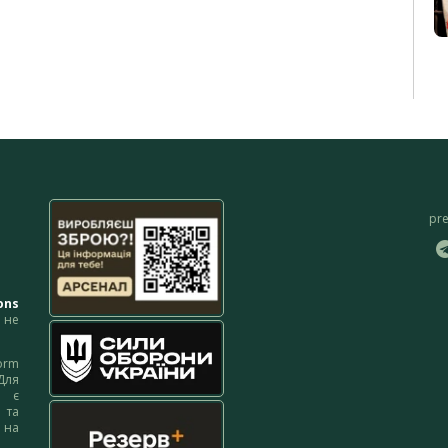
pr
ons
не
orm
Для
м є
 та
 на