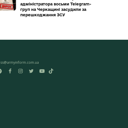
адміністратора восьми Telegram-
груп на Черкащині засудили за
перешкоджання ЗСУ
ess@armyinform.com.ua