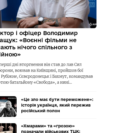
ктор і офіцер Володимир
ащук: «Воєнні фільми не
ають нічого спільного з
ійною»
перші дні вторгнення він став до лав Сил
борони, воював на Київщині, пройшов бої
а Рубіжне, Сєвєродонецьк і Бахмут, командував
отою батальйону «Свобода», а нині…
«Це зло має бути переможене»:
історія українця, який пережив
російський полон
«Хмарами» та «грозою»
позначали військових ТЦК: