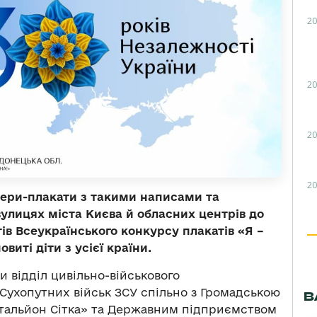
20
20
20
20
нери-плакати з такими написами та
улицях міста Києва й обласних центрів до
ів Всеукраїнського конкурсу плакатів «Я –
виті діти з усієї країни.
ли відділ цивільно-військового
Сухопутних військ ЗСУ спільно з Громадською
В
атальйон Сітка» та Державним підприємством