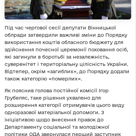
Під час чергової сесії депутати Вінницької
облради затвердили важливі зміни до Порядку
використання коштів обласного бюджету для
здійснення почесної церемонії поховання осіб,
які загинули в боротьбі за незалежність,
суверенітет і територіальну цілісність України.
Відтепер, окрім «загиблих», до Порядку додали
також категорію «померлих».
Як пояснив голова постійної комісії Ігор
Грубеляс, таке рішення ухвалено для
розширення категорії отримувачів цього виду
одноразової матеріальної допомоги. З
ініціативою щодо внесення правок до
Департаменту соціальної та молодіжної
політики ОДА звернулася перший заступник