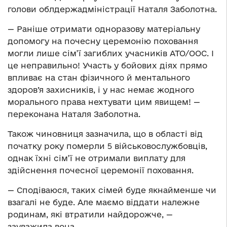
голови облдержадміністрації Наталя Заболотна.
— Раніше отримати одноразову матеріальну
допомогу на почесну церемонію поховання
могли лише сім’ї загиблих учасників АТО/ООС. І
це неправильно! Участь у бойових діях прямо
впливає на стан фізичного й ментального
здоров’я захисників, і у нас немає жодного
морального права нехтувати цим явищем! —
переконана Наталя Заболотна.
Також чиновниця зазначила, що в області від
початку року померли 5 військовослужбовців,
однак їхні сім’ї не отримали виплату для
здійснення почесної церемонії поховання.
— Сподіваюся, таких сімей буде якнайменше чи
взагалі не буде. Але маємо віддати належне
родинам, які втратили найдорожче, —
зауважила вона.