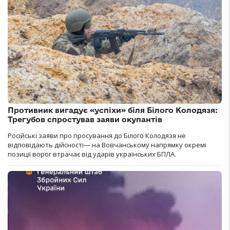
Противник вигадує «успіхи» біля Білого Колодязя:
Трегубов спростував заяви окупантів
Російські заяви про просування до Білого Колодязя не
відповідають дійсності— на Вовчанському напрямку окремі
позиції ворог втрачає від ударів українських БПЛА.