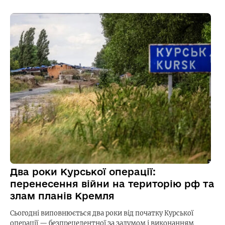
Два роки Курської операції:
перенесення війни на територію рф та
злам планів Кремля
Сьогодні виповнюється два роки від початку Курської
операції — безпрецедентної за задумом і виконанням