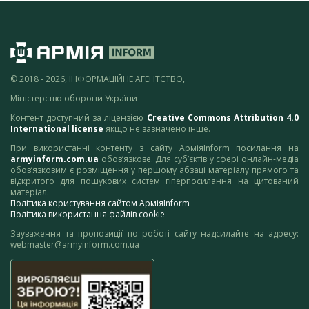
© 2018 - 2026, ІНФОРМАЦІЙНЕ АГЕНТСТВО,
Міністерство оборони України
Контент доступний за ліцензією
Creative Commons Attribution 4.0
International license
якщо не зазначено інше.
При використанні контенту з сайту АрміяInform посилання на
armyinform.com.ua
обов’язкове. Для суб’єктів у сфері онлайн-медіа
обов’язковим є розміщення у першому абзаці матеріалу прямого та
відкритого для пошукових систем гіперпосилання на цитований
матеріал.
Політика користування сайтом АрміяInform
Політика використання файлів cookie
Зауваження та пропозиції по роботі сайту надсилайте на адресу:
webmaster@armyinform.com.ua