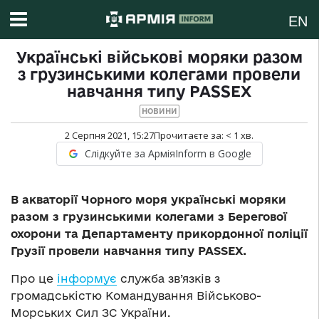
EN
Українські військові моряки разом
з грузинськими колегами провели
навчання типу PASSEX
НОВИНИ
2 Серпня 2021, 15:27
Прочитаєте за:
< 1
хв.
Слідкуйте за АрміяInform в Google
В акваторії Чорного моря українські моряки
разом з грузинськими колегами з Берегової
охорони та Департаменту прикордонної поліції
Грузії провели навчання типу PASSEX.
Про це
інформує
служба зв’язків з
громадськістю Командування Військово-
Морських Сил ЗС України.