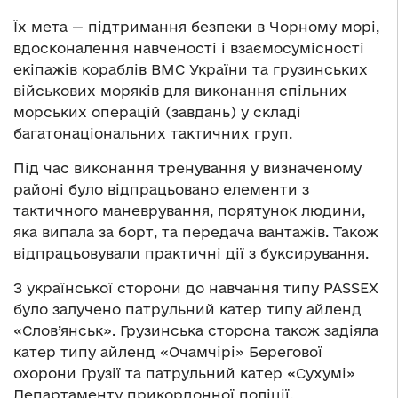
Їх мета — підтримання безпеки в Чорному морі,
вдосконалення навченості і взаємосумісності
екіпажів кораблів ВМС України та грузинських
військових моряків для виконання спільних
морських операцій (завдань) у складі
багатонаціональних тактичних груп.
Під час виконання тренування у визначеному
районі було відпрацьовано елементи з
тактичного маневрування, порятунок людини,
яка випала за борт, та передача вантажів. Також
відпрацьовували практичні дії з буксирування.
З української сторони до навчання типу PASSEX
було залучено патрульний катер типу айленд
«Слов’янськ». Грузинська сторона також задіяла
катер типу айленд «Очамчірі» Берегової
охорони Грузії та патрульний катер «Сухумі»
Департаменту прикордонної поліції.