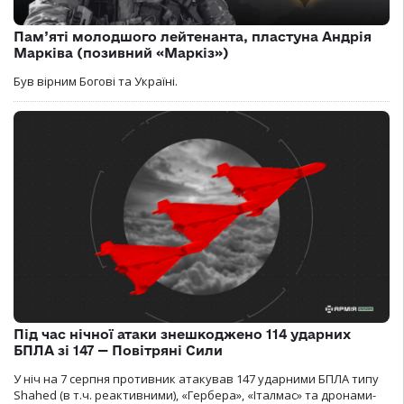
Пам’яті молодшого лейтенанта, пластуна Андрія
Марківа (позивний «Маркіз»)
Був вірним Богові та Україні.
Під час нічної атаки знешкоджено 114 ударних
БПЛА зі 147 — Повітряні Сили
У ніч на 7 серпня противник атакував 147 ударними БПЛА типу
Shahed (в т.ч. реактивними), «Гербера», «Італмас» та дронами-