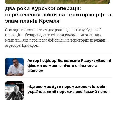
Два роки Курської операції:
перенесення війни на територію рф та
злам планів Кремля
Сьогодні виповнюється два роки від початку Курської
операції — безпрецедентної за задумом і виконанням
кампанії, яка перенесла бойові дії на територію держави-
агресора. Цей крок…
Актор і офіцер Володимир Ращук: «Воєнні
фільми не мають нічого спільного з
війною»
«Це зло має бути переможене»: історія
українця, який пережив російський полон