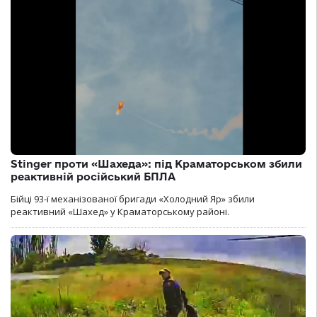
Stinger проти «Шахеда»: під Краматорськом збили
реактивній російський БПЛА
Бійці 93-ї механізованої бригади «Холодний Яр» збили
реактивний «Шахед» у Краматорському районі.