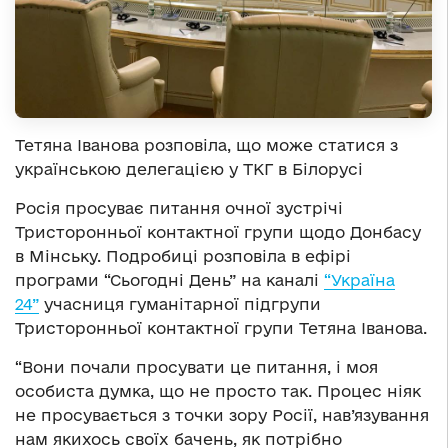
Тетяна Іванова розповіла, що може статися з
українською делегацією у ТКГ в Білорусі
Росія просуває питання очної зустрічі
Тристоронньої контактної групи щодо Донбасу
в Мінську. Подробиці розповіла в ефірі
програми “Сьогодні День” на каналі
“Україна
24”
учасниця гуманітарної підгрупи
Тристоронньої контактної групи Тетяна Іванова.
“Вони почали просувати це питання, і моя
особиста думка, що не просто так. Процес ніяк
не просувається з точки зору Росії, нав’язування
нам якихось своїх бачень, як потрібно