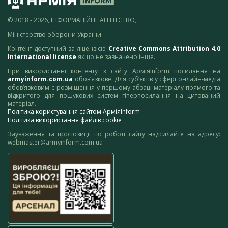
© 2018 - 2026, ІНФОРМАЦІЙНЕ АГЕНТСТВО,
Міністерство оборони України
Контент доступний за ліцензією
Creative Commons Attribution 4.0
International license
якщо не зазначено інше.
При використанні контенту з сайту АрміяInform посилання на
armyinform.com.ua
обов’язкове. Для суб’єктів у сфері онлайн-медіа
обов’язковим є розміщення у першому абзаці матеріалу прямого та
відкритого для пошукових систем гіперпосилання на цитований
матеріал.
Політика користування сайтом АрміяInform
Політика використання файлів cookie
Зауваження та пропозиції по роботі сайту надсилайте на адресу:
webmaster@armyinform.com.ua