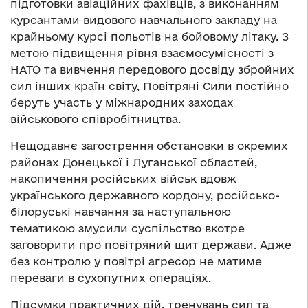
підготовки авіаційних фахівців, з виконанням
курсантами видового навчального закладу на
крайньому курсі польотів на бойовому літаку. З
метою підвищення рівня взаємосумісності з
НАТО та вивчення передового досвіду збройних
сил інших країн світу, Повітряні Сили постійно
беруть участь у міжнародних заходах
військового співробітництва.
Нещодавнє загострення обстановки в окремих
районах Донецької і Луганської областей,
накопичення російських військ вдовж
українського державного кордону, російсько-
білоруські навчання за наступальною
тематикою змусили суспільство вкотре
заговорити про повітряний щит держави. Адже
без контролю у повітрі агресор не матиме
переваги в сухопутних операціях.
Підсумки практичних дій, тренувань сил та