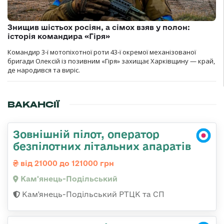
Знищив шістьох росіян, а сімох взяв у полон:
історія командира «Гіря»
Командир 3-ї мотопіхотної роти 43-ї окремої механізованої
бригади Олексій із позивним «Гіря» захищає Харківщину — край,
де народився та виріс.
ВАКАНСІЇ
Зовнішній пілот, оператор
безпілотних літальних апаратів
від 21000 до 121000 грн
Кам'янець-Подільський
Кам'янець-Подільський РТЦК та СП