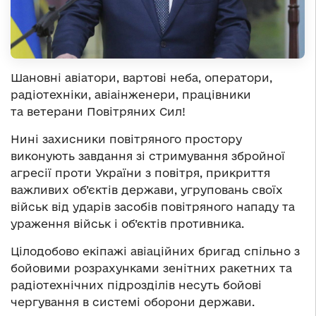
Шановні авіатори, вартові неба, оператори,
радіотехніки, авіаінженери, працівники
та ветерани Повітряних Сил!
Нині захисники повітряного простору
виконують завдання зі стримування збройної
агресії проти України з повітря, прикриття
важливих об’єктів держави, угруповань своїх
військ від ударів засобів повітряного нападу та
ураження військ і об’єктів противника.
Цілодобово екіпажі авіаційних бригад спільно з
бойовими розрахунками зенітних ракетних та
радіотехнічних підрозділів несуть бойові
чергування в системі оборони держави.