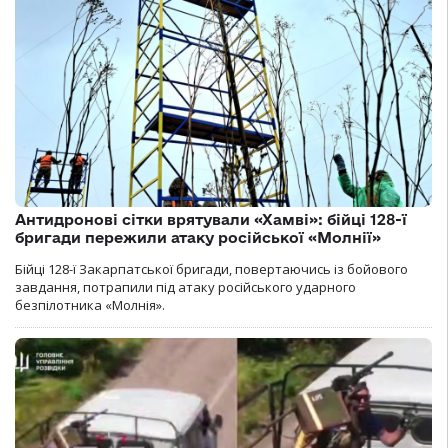
Антидронові сітки врятували «Хамві»: бійці 128-ї
бригади пережили атаку російської «Молнії»
Бійці 128-ї Закарпатської бригади, повертаючись із бойового
завдання, потрапили під атаку російського ударного
безпілотника «Молнія».