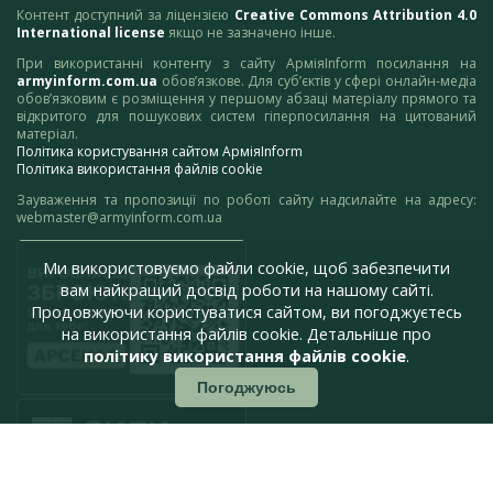
Контент доступний за ліцензією
Creative Commons Attribution 4.0
International license
якщо не зазначено інше.
При використанні контенту з сайту АрміяInform посилання на
armyinform.com.ua
обов’язкове. Для суб’єктів у сфері онлайн-медіа
обов’язковим є розміщення у першому абзаці матеріалу прямого та
відкритого для пошукових систем гіперпосилання на цитований
матеріал.
Політика користування сайтом АрміяInform
Політика використання файлів cookie
Зауваження та пропозиції по роботі сайту надсилайте на адресу:
webmaster@armyinform.com.ua
Ми використовуємо файли cookie, щоб забезпечити
вам найкращий досвід роботи на нашому сайті.
Продовжуючи користуватися сайтом, ви погоджуєтесь
на використання файлів cookie. Детальніше про
політику використання файлів cookie
.
Погоджуюсь