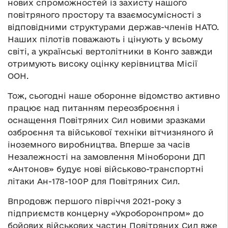
нових спроможностей із захисту нашого
повітряного простору та взаємосумісності з
відповідними структурами держав-членів НАТО.
Наших пілотів поважають і цінують у всьому
світі, а українські вертолітники в Конго завжди
отримують високу оцінку керівництва Місії
ООН.
Тож, сьогодні наше оборонне відомство активно
працює над питанням переозброєння і
оснащення Повітряних Сил новими зразками
озброєння та військової техніки вітчизняного й
іноземного виробництва. Вперше за часів
Незалежності на замовлення Міноборони ДП
«Антонов» будує нові військово-транспортні
літаки Ан-178-100Р для Повітряних Сил.
Впродовж першого півріччя 2021-року з
підприємств концерну «Укроборонпром» до
бойових військових частин Повітряних Сил вже