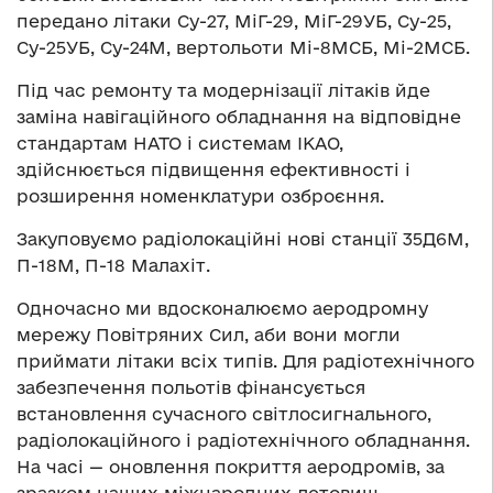
передано літаки Су-27, МіГ-29, МіГ-29УБ, Су-25,
Су-25УБ, Су-24М, вертольоти Мі-8МСБ, Мі-2МСБ.
Під час ремонту та модернізації літаків йде
заміна навігаційного обладнання на відповідне
стандартам НАТО і системам IKAO,
здійснюється підвищення ефективності і
розширення номенклатури озброєння.
Закуповуємо радіолокаційні нові станції 35Д6М,
П-18М, П-18 Малахіт.
Одночасно ми вдосконалюємо аеродромну
мережу Повітряних Сил, аби вони могли
приймати літаки всіх типів. Для радіотехнічного
забезпечення польотів фінансується
встановлення сучасного світлосигнального,
радіолокаційного і радіотехнічного обладнання.
На часі — оновлення покриття аеродромів, за