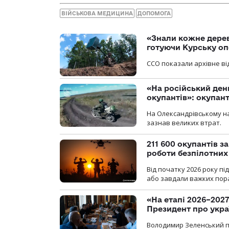
ВІЙСЬКОВА МЕДИЦИНА
ДОПОМОГА
«Знали кожне дерев
готуючи Курську о
ССО показали архівне від
«На російський ден
окупантів»: окупан
На Олександрівському на
зазнав великих втрат.
211 600 окупантів з
роботи безпілотних
Від початку 2026 року п
або завдали важких пора
«На етапі 2026–2027
Президент про укра
Володимир Зеленський пр