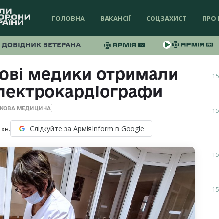
ГОЛОВНА
ВАКАНСІЇ
СОЦЗАХИСТ
ПРО 
ДОВІДНИК ВЕТЕРАНА
кові медики отримали
15
електрокардіографи
ЬКОВА МЕДИЦИНА
15
Слідкуйте за АрміяInform в Google
хв.
15
15