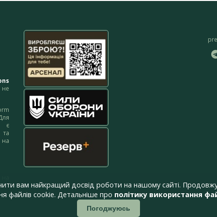
pr
ons
не
orm
Для
м є
 та
 на
 на
чити вам найкращий досвід роботи на нашому сайті. Продовжу
я файлів cookie. Детальніше про
політику використання фай
Погоджуюсь