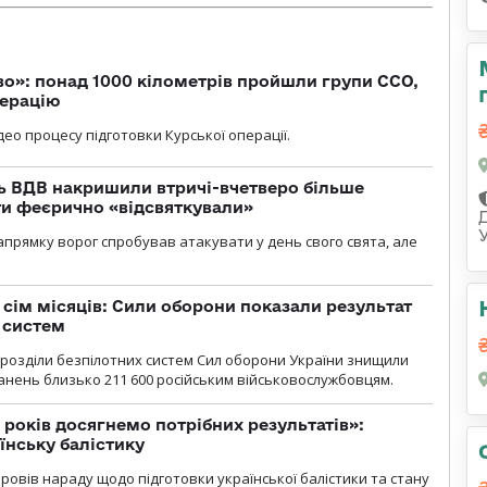
о»: понад 1000 кілометрів пройшли групи ССО,
перацію
ео процесу підготовки Курської операції.
ь ВДВ накришили втричі-вчетверо більше
ти феєрично «відсвяткували»
прямку ворог спробував атакувати у день свого свята, але
а сім місяців: Сили оборони показали результат
 систем
ідрозділи безпілотних систем Сил оборони України знищили
нень близько 211 600 російським військовослужбовцям.
 років досягнемо потрібних результатів»:
їнську балістику
овів нараду щодо підготовки української балістики та стану