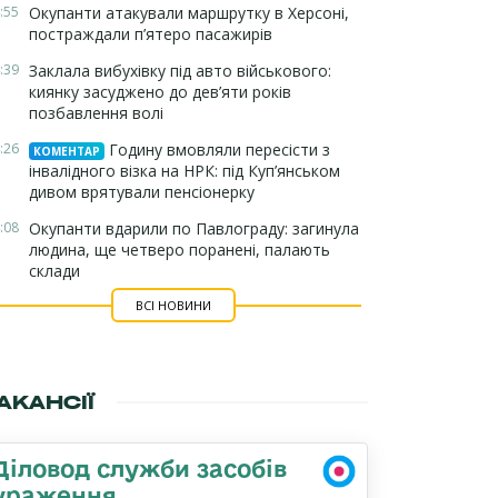
:55
Окупанти атакували маршрутку в Херсоні,
постраждали п’ятеро пасажирів
:39
Заклала вибухівку під авто військового:
киянку засуджено до дев’яти років
позбавлення волі
:26
Годину вмовляли пересісти з
КОМЕНТАР
інвалідного візка на НРК: під Куп’янськом
дивом врятували пенсіонерку
:08
Окупанти вдарили по Павлограду: загинула
людина, ще четверо поранені, палають
склади
ВСІ НОВИНИ
АКАНСІЇ
Діловод служби засобів
ураження