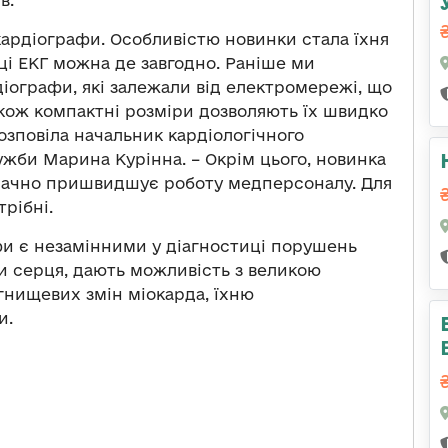
в.
ардіографи. Особливістю новинки стала їхня
ці ЕКГ можна де завгодно. Раніше ми
іографи, які залежали від електромережі, що
акож компактні розміри дозволяють їх швидко
озповіла начальник кардіологічного
жби Марина Курінна. – Окрім цього, новинка
значно пришвидшує роботу медперсоналу. Для
рібні.
фи є незамінними у діагностиці порушень
би серця, дають можливість з великою
гнищевих змін міокарда, їхню
и.