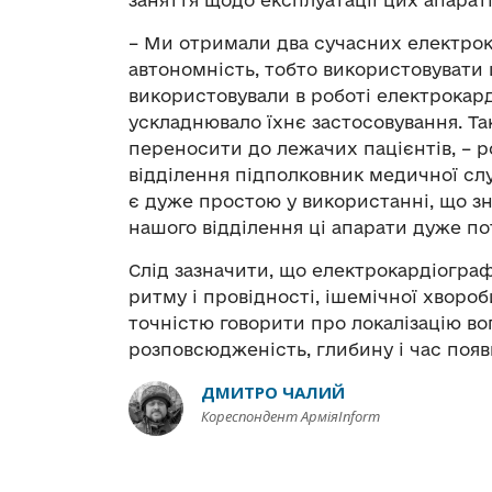
заняття щодо експлуатації цих апараті
– Ми отримали два сучасних електрок
автономність, тобто використовувати 
використовували в роботі електрокард
ускладнювало їхнє застосовування. Т
переносити до лежачих пацієнтів, – р
відділення підполковник медичної слу
є дуже простою у використанні, що 
нашого відділення ці апарати дуже пот
Слід зазначити, що електрокардіогра
ритму і провідності, ішемічної хворо
точністю говорити про локалізацію во
розповсюдженість, глибину і час появ
ДМИТРО ЧАЛИЙ
Кореспондент АрміяInform