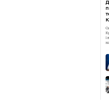
Д
п
т
К
С
К
і 
н