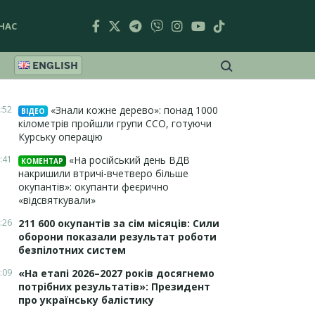
НАС
ENGLISH
:52
«Знали кожне дерево»: понад 1000
ВІДЕО
кілометрів пройшли групи ССО, готуючи
Курську операцію
:41
«На російський день ВДВ
КОМЕНТАР
накришили втричі-вчетверо більше
окупантів»: окупанти феєрично
«відсвяткували»
:26
211 600 окупантів за сім місяців: Сили
оборони показали результат роботи
безпілотних систем
:09
«На етапі 2026–2027 років досягнемо
потрібних результатів»: Президент
про українську балістику