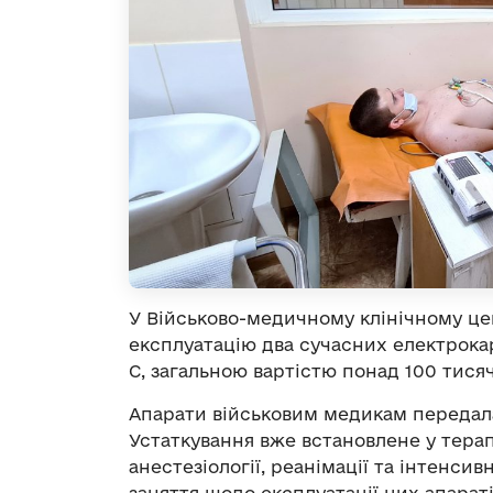
У Військово-медичному клінічному цен
експлуатацію два сучасних електрока
C, загальною вартістю понад 100 тися
Апарати військовим медикам передала
Устаткування вже встановлене у терап
анестезіології, реанімації та інтенси