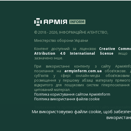
© 2018 - 2026, ІНФОРМАЦІЙНЕ АГЕНТСТВО,
Міністерство оборони України
Контент доступний за ліцензією
Creative Comm
Attribution 4.0 International license
якщо 
зазначено інше.
При використанні контенту з сайту АрміяInf
посилання на
armyinform.com.ua
обов’язкове. 
суб’єктів у сфері онлайн-медіа обов’язкови
розміщення у першому абзаці матеріалу прямого
відкритого для пошукових систем гіперпосилання
цитований матеріал.
Політика користування сайтом АрміяInform
Політика використання файлів cookie
Зауваження та пропозиції по роботі сайту надсилайте
Ми використовуємо файли cookie, щоб забезпе
адресу:
webmaster@armyinform.com.ua
використанн