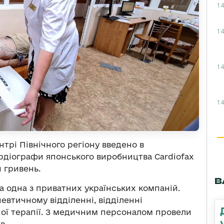
14
14
14
14
трі Північного регіону введено в
рдіографи японського виробництва Cardiofax
ч гривень.
В
 одна з приватних українських компаній.
евтичному відділенні, відділенні
вної терапії. З медичним персоналом провели