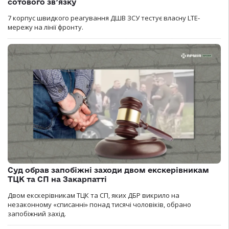
сотового зв’язку
7 корпус швидкого реагування ДШВ ЗСУ тестує власну LTE-
мережу на лінії фронту.
Суд обрав запобіжні заходи двом екскерівникам
ТЦК та СП на Закарпатті
Двом екскерівникам ТЦК та СП, яких ДБР викрило на
незаконному «списанні» понад тисячі чоловіків, обрано
запобіжний захід.