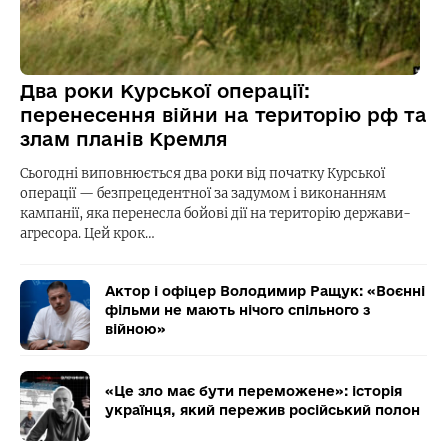
Два роки Курської операції:
перенесення війни на територію рф та
злам планів Кремля
Сьогодні виповнюється два роки від початку Курської
операції — безпрецедентної за задумом і виконанням
кампанії, яка перенесла бойові дії на територію держави-
агресора. Цей крок…
Актор і офіцер Володимир Ращук: «Воєнні
фільми не мають нічого спільного з
війною»
«Це зло має бути переможене»: історія
українця, який пережив російський полон