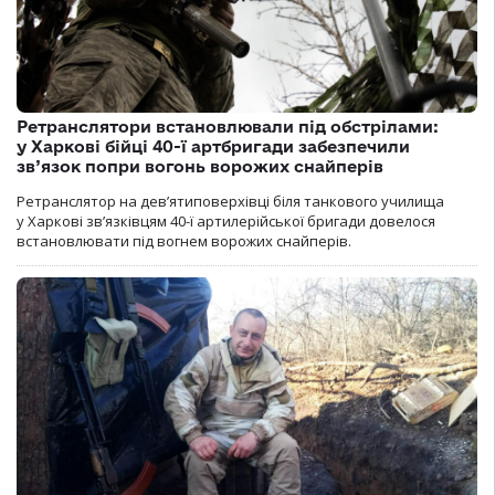
Ретранслятори встановлювали під обстрілами:
у Харкові бійці 40-ї артбригади забезпечили
зв’язок попри вогонь ворожих снайперів
Ретранслятор на дев’ятиповерхівці біля танкового училища
у Харкові зв’язківцям 40-ї артилерійської бригади довелося
встановлювати під вогнем ворожих снайперів.