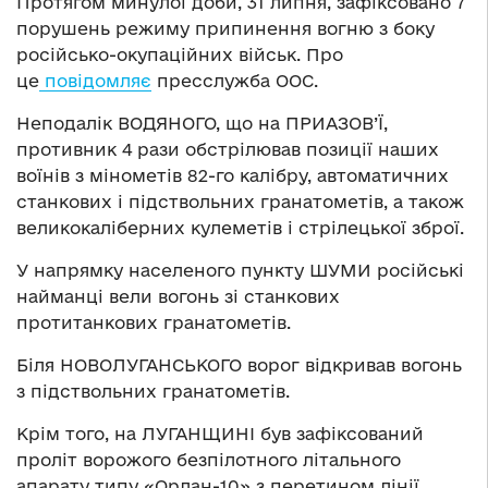
Протягом минулої доби, 31 липня, зафіксовано 7
порушень режиму припинення вогню з боку
російсько-окупаційних військ. Про
це
повідомляє
пресслужба ООС.
Неподалік ВОДЯНОГО, що на ПРИАЗОВ’Ї,
противник 4 рази обстрілював позиції наших
воїнів з мінометів 82-го калібру, автоматичних
станкових і підствольних гранатометів, а також
великокаліберних кулеметів і стрілецької зброї.
У напрямку населеного пункту ШУМИ російські
найманці вели вогонь зі станкових
протитанкових гранатометів.
Біля НОВОЛУГАНСЬКОГО ворог відкривав вогонь
з підствольних гранатометів.
Крім того, на ЛУГАНЩИНІ був зафіксований
проліт ворожого безпілотного літального
апарату типу «Орлан-10» з перетином лінії