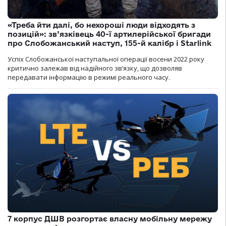
«Треба йти далі, бо нехороші люди відходять з
позицій»: зв’язківець 40-ї артилерійської бригади
про Слобожанський наступ, 155-й калібр і Starlink
Успіх Слобожанської наступальної операції восени 2022 року
критично залежав від надійного зв’язку, що дозволяв
передавати інформацію в режимі реального часу.
7 корпус ДШВ розгортає власну мобільну мережу