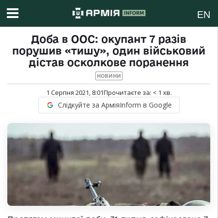
EN
Доба в ООС: окупант 7 разів
порушив «тишу», один військовий
дістав осколкове поранення
НОВИНИ
1 Серпня 2021, 8:01
Прочитаєте за:
< 1
хв.
Слідкуйте за АрміяInform в Google