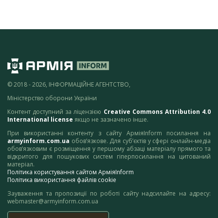
© 2018 - 2026, ІНФОРМАЦІЙНЕ АГЕНТСТВО,
Міністерство оборони України
Контент доступний за ліцензією
Creative Commons Attribution 4.0
International license
якщо не зазначено інше.
При використанні контенту з сайту АрміяInform посилання на
armyinform.com.ua
обов’язкове. Для суб’єктів у сфері онлайн-медіа
обов’язковим є розміщення у першому абзаці матеріалу прямого та
відкритого для пошукових систем гіперпосилання на цитований
матеріал.
Політика користування сайтом АрміяInform
Політика використання файлів cookie
Зауваження та пропозиції по роботі сайту надсилайте на адресу:
webmaster@armyinform.com.ua