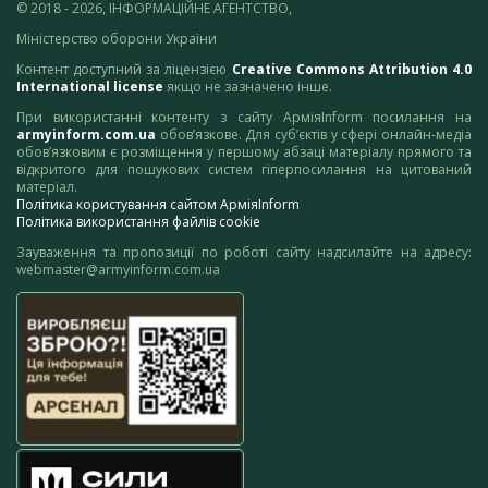
© 2018 - 2026, ІНФОРМАЦІЙНЕ АГЕНТСТВО,
Міністерство оборони України
Контент доступний за ліцензією
Creative Commons Attribution 4.0
International license
якщо не зазначено інше.
При використанні контенту з сайту АрміяInform посилання на
armyinform.com.ua
обов’язкове. Для суб’єктів у сфері онлайн-медіа
обов’язковим є розміщення у першому абзаці матеріалу прямого та
відкритого для пошукових систем гіперпосилання на цитований
матеріал.
Політика користування сайтом АрміяInform
Політика використання файлів cookie
Зауваження та пропозиції по роботі сайту надсилайте на адресу:
webmaster@armyinform.com.ua