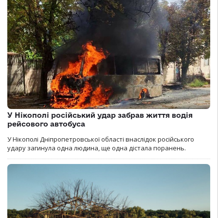
У Нікополі російський удар забрав життя водія
рейсового автобуса
У Нікополі Дніпропетровської області внаслідок російського
удару загинула одна людина, ще одна дістала поранень.