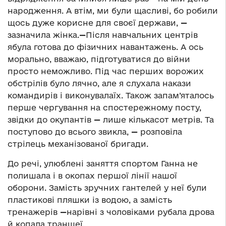
народження. А втім, ми були щасливі, бо робили
щось дуже корисне для своєї держави,
—
зазначила жінка.
—
Після навчальних центрів
ябула готова до фізичних навантажень. А ось
морально, вважаю, підготуватися до війни
просто неможливо. Під час перших ворожих
обстрілів було лячно, але я слухала накази
командирів і виконувалаїх. Також запам’яталось
перше чергування на спостережному посту,
звідки до окупантів
—
лише кількасот метрів. Та
поступово до всього звикла,
—
розповіла
стрілець механізованої бригади.
До речі, улюблені заняття спортом Ганна не
полишала і в окопах першої лінії нашої
оборони. Замість зручних гантелей у неї були
пластикові пляшки із водою, а замість
тренажерів
—
нарівні з чоловіками рубала дрова
й копала траншеї.