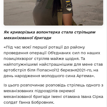
Як криворізька волонтерка стала стрільцем
механізованої бригади
«Під час моєї першої ротації до району
проведення операції Об’єднаних сил по наших
позиціяхворог стріляв майже щодня. Та
найпотужнішимі найстрашнішим для мене став
артобстріл біля Попасної12 березня2021-го, на
день народження молодшого сина Артема».
Із цього розпочинає розповідь стрілець одного з
механізованих підрозділів окремої
механізованої бригади імені отамана Івана Сірка
солдат Ганна Бобровник.