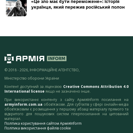
«Це зло має бути переможене»: історія
українця, який пережив російський полон
© 2018 - 2026, ІНФОРМАЦІЙНЕ АГЕНТСТВО,
Міністерство оборони України
Контент доступний за ліцензією
Creative Commons Attribution 4.0
International license
якщо не зазначено інше.
При використанні контенту з сайту АрміяInform посилання на
armyinform.com.ua
обов’язкове. Для суб’єктів у сфері онлайн-медіа
обов’язковим є розміщення у першому абзаці матеріалу прямого та
відкритого для пошукових систем гіперпосилання на цитований
матеріал.
Політика користування сайтом АрміяInform
Політика використання файлів cookie