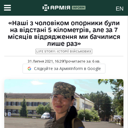
EN
«Наші з чоловіком опорники були
на відстані 5 кілометрів, але за 7
місяців відрядження ми бачилися
лише раз»
LIFE STORY: ІСТОРІЇ ВІЙСЬКОВИХ
31 Липня 2021, 16:29
Прочитаєте за:
6
хв.
Слідкуйте за АрміяInform в Google