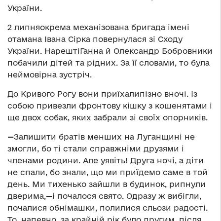
України.
2 липняокрема механізована бригада імені
отамана Івана Сірка повернулася зі Сходу
України. НарештіГанна й Олександр Бобровники
побачили дітей та рідних. За її словами, то була
неймовірна зустріч.
До Кривого Рогу вони приїхалипізно вночі. Із
собою привезли фронтову кішку з кошенятами і
ще двох собак, яких забрали зі своїх опорників.
—
Залишити братів менших на Луганщині не
змогли, бо ті стали справжніми друзями і
членами родини. Але уявіть! Друга ночі, а діти
не спали, бо знали, що ми приїдемо саме в той
день. Ми тихенько зайшли в будинок, рипнули
дверима,
—
і почалося свято. Одразу ж вибігли,
почалися обнімашки, полилися сльози радості.
То, напевно, за крайній рік було другим, після