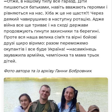
—
Отже, в нашому тилу все гаразд. Діти
пишаються батьками, навіть вважають героями і
рівняються на нас. Хіба ж це не щастя?! Через
деякий чавирушимо в наступну ротацію. Адже
війна все ще триває і на сході держави
продовжують гинути захисники та берегині.
Проте вся наша велика сім’я та вірні бойові
друзі щиро віримо: разом переможемо
окупантів і все буде Україна!
—
насамкінець
зауважила армійка, чемпіонка та мама трьох
дітей.
Фото автора та із архіву Ганни Бобровник