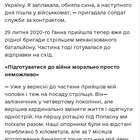
Україну. Я заплакала, обняла сина, а наступного
дня пішла у військкомат,
—
пригадала солдат
служби за контрактом.
29 липня 2020-го Ганна прийшла тепер вже до
рідної бригади стрільцем механізованого
батальйону. Частина тоді готувалася до
відправки на схід.
«Підготуватися до війни морально просто
неможливо»
—
Уже у вересні до частини прийшов мій
чоловік і теж на посаду стрільця. Він
—
залізничник у четвертому поколінні, але
вирішив кардинально змінити життя і одягнути
однострій. На першу ротацію під Попасну ми
поїхали разом. Наші опорники були на відстані
приблизно 5 кілометрів, але за 7 місяців
відрядження бачилися лише раз
—
на мій день