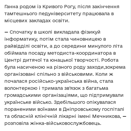
Ганна родом із Кривого Рогу, після закінчення
тамтешнього педуніверситету працювала в
місцевих закладах освіти.
—
Спочатку в школі викладала фізикуй
інформатику, потім стала чиновницею в
райвідділі освіти, а до середини минулого літа
обіймала посаду методиста-координатора в
Центрі дитячої та юнацької творчості. Робота
була насиченою на різного роду заходи,зокрема
організовані спільно з військовими. Коли ж
почалася російсько-українська війна, стала
волонтеркою і тримала зв’язок з багатьма
громадськими організаціями, що підтримували
українське військо. Здебільшого опікувалася
пораненими воїнами в Дніпровському госпіталі
та обласній клінічній лікарні імені Мечникова,
—
розповіла жінка-військовослужбовець.