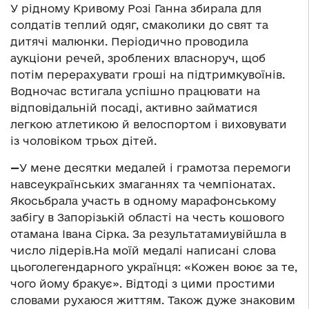
У рідному Кривому Розі Ганна збирала для
солдатів теплий одяг, смаколики до свят та
дитячі малюнки. Періодично проводила
аукціони речей, зроблених власноруч, щоб
потім перерахувати гроші на підтримкувоїнів.
Водночас встигала успішно працювати на
відповідальній посаді, активно займатися
легкою атлетикою й велоспортом і виховувати
із чоловіком трьох дітей.
—
У мене десятки медалей і грамотза перемоги
навсеукраїнських змаганнях та чемпіонатах.
Якосьбрала участь в одному марафонському
забігу в Запорізькій області на честь кошового
отамана Івана Сірка. За результатамиувійшла в
число лідерів.На моїй медалі написані слова
цьоголегендарного українця: «Кожен воює за те,
чого йому бракує». Відтоді з цими простими
словами рухаюся життям. Також дуже знаковим