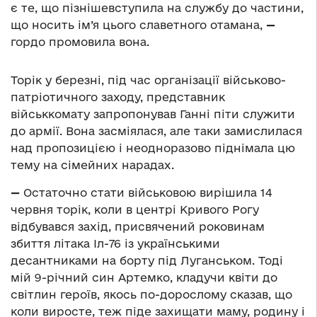
є те, що пізнішевступила на службу до частини,
що носить ім’я цього славетного отамана,
—
гордо промовила вона.
Торік у березні, під час організації військово-
патріотичного заходу, представник
військкомату запропонував Ганні піти служити
до армії. Вона засміялася, але таки замислилася
над пропозицією і неодноразово піднімала цю
тему на сімейних нарадах.
—
Остаточно стати військовою вирішила 14
червня торік, коли в центрі Кривого Рогу
відбувався захід, присвячений роковинам
збиття літака Іл-76 із українськими
десантниками на борту під Луганськом. Тоді
мій 9-річний син Артемко, кладучи квіти до
світлин героїв, якось по-дорослому сказав, що
коли виросте, теж піде захищати маму, родину і