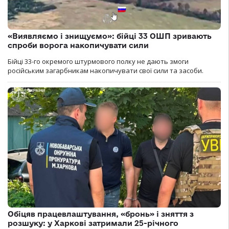
«Виявляємо і знищуємо»: бійці 33 ОШП зривають
спроби ворога накопичувати сили
Бійці 33-го окремого штурмового полку не дають змоги
російським загарбникам накопичувати свої сили та засоби.
Обіцяв працевлаштування, «бронь» і зняття з
розшуку: у Харкові затримали 25-річного