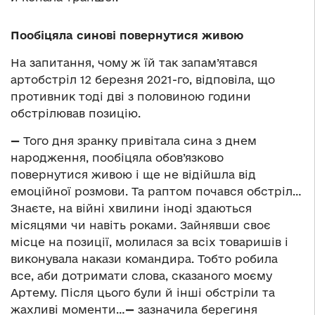
Пообіцяла синові повернутися живою
На запитання, чому ж їй так запам’ятався
артобстріл 12 березня 2021-го, відповіла, що
противник тоді дві з половиною години
обстрілював позицію.
—
Того дня зранку привітала сина з днем
народження, пообіцяла обов’язково
повернутися живою і ще не відійшла від
емоційної розмови. Та раптом почався обстріл…
Знаєте, на війні хвилини іноді здаються
місяцями чи навіть роками. Зайнявши своє
місце на позиції, молилася за всіх товаришів і
виконувала накази командира. Тобто робила
все, аби дотримати слова, сказаного моєму
Артему. Після цього були й інші обстріли та
жахливі моменти…
—
зазначила берегиня