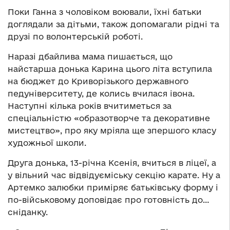
Поки Ганна з чоловіком воювали, їхні батьки
доглядали за дітьми, також допомагали рідні та
друзі по волонтерській роботі.
Наразі дбайлива мама пишається, що
найстарша донька Карина цього літа вступила
на бюджет до Криворізького державного
педуніверситету, де колись вчилася івона.
Наступні кілька років вчитиметься за
спеціальністю «образотворче та декоративне
мистецтво», про яку мріяла ще зпершого класу
художньої школи.
Друга донька, 13-річна Ксенія, вчиться в ліцеї, а
у вільний час відвідуєміську секцію карате. Ну а
Артемко залюбки приміряє батьківську форму і
по-військовому доповідає про готовність до…
сніданку.