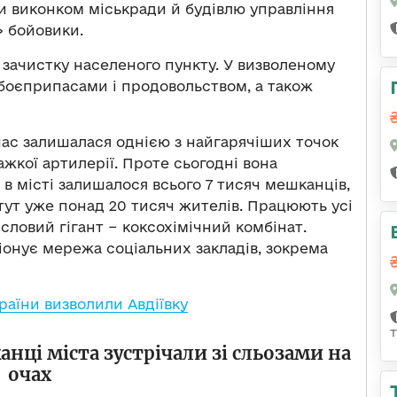
или виконком міськради й будівлю управління
» бойовики.
 зачистку населеного пункту. У визволеному
з боєприпасами і продовольством, а також
час залишалася однією з найгарячіших точок
ажкої артилерії. Проте сьогодні вона
в місті залишалося всього 7 тисяч мешканців,
 тут уже понад 20 тисяч жителів. Працюють усі
ловий гігант − коксохімічний комбінат.
іонує мережа соціальних закладів, зокрема
країни визволили Авдіївку
нці міста зустрічали зі сльозами на
очах