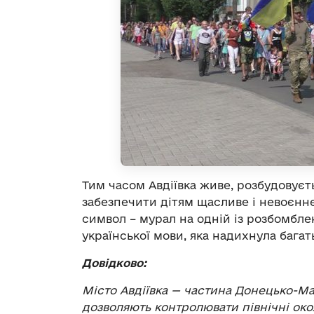
Тим часом Авдіївка живе, розбудовуєт
забезпечити дітям щасливе і невоєнне
символ – мурал на одній із розбомбле
української мови, яка надихнула багат
Довідково:
Місто Авдіївка — частина Донецько-Макі
дозволяють контролювати північні око