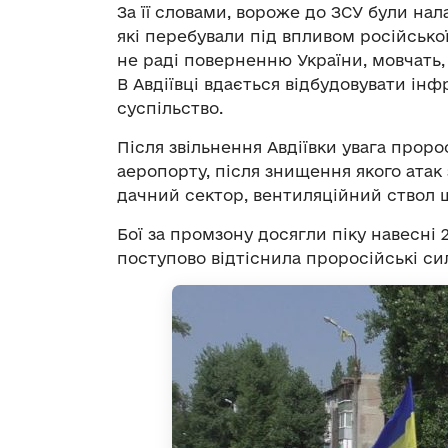
За її словами, вороже до ЗСУ були нал
які перебували під впливом російської
не раді поверненню України, мовчать, 
В Авдіївці вдається відбудовувати ін
суспільство.
Після звільнення Авдіївки увага прор
аеропорту, після знищення якого атак
дачний сектор, вентиляційний ствол 
Бої за промзону досягли піку навесні 2
поступово відтіснила проросійські с