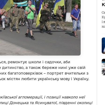
К
С
К
і 
н
ься, ремонтує школи і садочки, аби
 дитинство, а також береже нині уже свій
них багатоповерхівок – портрет вчительки з
ьох містян любити українську мову і Україну.
ївської агломерації, і позиції навколо неї
лиці Донецька та Ясинуватої, південні околиці