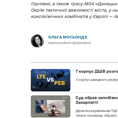
Горлівки, а також трасу М04 «Донецьк
Окрім тактичної важливості міста, у 
коксохімічних комбінатів у Європі — А
ОЛЬГА МОСЬОНДЗ
Кореспондент АрміяInform
7 корпус ДШВ розго
7 корпус швидкого реагу
Суд обрав запобіжн
Закарпатті
Двом екскерівникам ТЦК 
тисячі чоловіків, обрано