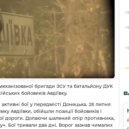
19
19
19
 механізованої бригади ЗСУ та батальйону ДУК
В
ійських бойовиків Авдіївку.
активні бої у передмісті Донецька. 28 липня
мку Авдіївки, обійшли позиції бойовиків і
зної дороги. Долаючи шалений опір противника,
у». Бої тривали два дні. Ворог зазнав чималих