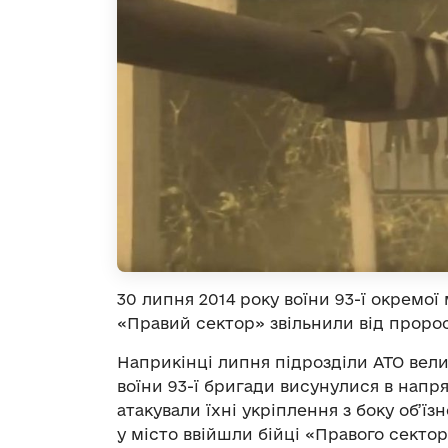
30 липня 2014 року воїни 93-ї окремої
«Правий сектор» звільнили від пророс
Наприкінці липня підрозділи АТО вели 
воїни 93-ї бригади висунулися в напря
атакували їхні укріплення з боку об’ї
у місто ввійшли бійці «Правого сектор