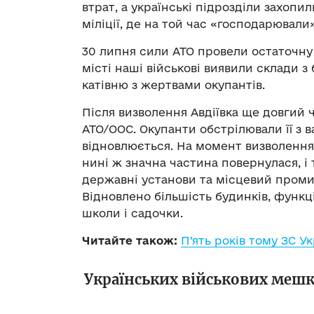
втрат, а українські підрозділи захоп
міліції, де на той час «господарювали
30 липня сили АТО провели остаточну
місті наші військові виявили склади 
катівню з жертвами окупантів.
Після визволення Авдіївка ще довгий 
АТО/ООС. Окупанти обстрілювали її з в
відновлюється. На момент визволення 
нині ж значна частина повернулася, і
державні установи та місцевий промис
Відновлено більшість будинків, функц
школи і садочки.
Читайте також:
П’ять років тому ЗС У
Українських військових мешка