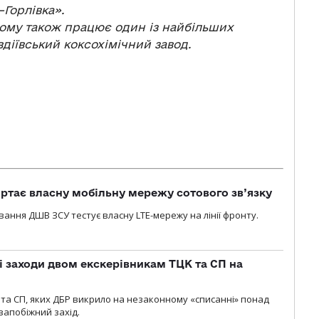
—Горлівка».
ньому також працює один із найбільших
вдіївський коксохімічний завод.
ртає власну мобільну мережу сотового зв’язку
вання ДШВ ЗСУ тестує власну LTE-мережу на лінії фронту.
і заходи двом екскерівникам ТЦК та СП на
та СП, яких ДБР викрило на незаконному «списанні» понад
 запобіжний захід.