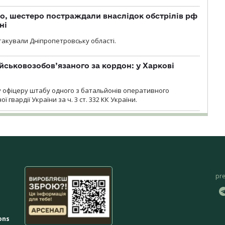
о, шестеро постраждали внаслідок обстрілів рф
ні
атакували Дніпропетровську області.
йськовозобов’язаного за кордон: у Харкові
у офіцеру штабу одного з батальйонів оперативного
гвардії України за ч. 3 ст. 332 КК України.
pr
ons