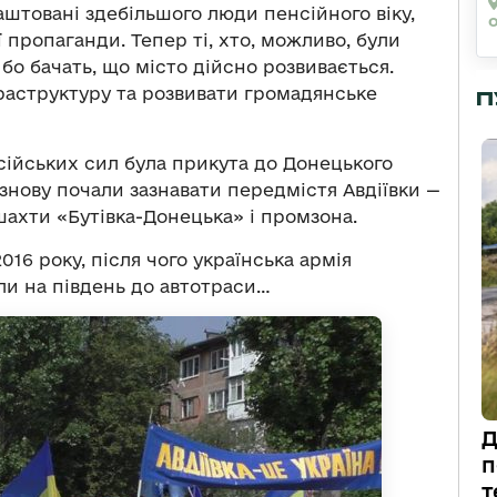
аштовані здебільшого люди пенсійного віку,
 пропаганди. Тепер ті, хто, можливо, були
бо бачать, що місто дійсно розвивається.
фраструктуру та розвивати громадянське
П
осійських сил була прикута до Донецького
 знову почали зазнавати передмістя Авдіївки —
шахти «Бутівка-Донецька» і промзона.
016 року, після чого українська армія
или на південь до автотраси…
Д
п
т