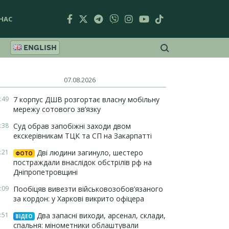
НАС
ENGLISH
07.08.2026
:49
7 корпус ДШВ розгортає власну мобільну
мережу сотового зв’язку
:38
Суд обрав запобіжні заходи двом
екскерівникам ТЦК та СП на Закарпатті
:21
Дві людини загинуло, шестеро
ФОТО
постраждали внаслідок обстрілів рф на
Дніпропетровщині
:09
Пообіцяв вивезти військовозобов’язаного
за кордон: у Харкові викрито офіцера
:51
Два запасні виходи, арсенал, склади,
ВІДЕО
спальня: мінометники облаштували