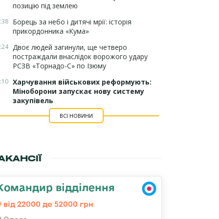
позицію під землею
:38
Борець за небо і дитячі мрії: історія
прикордонника «Кума»
:24
Двоє людей загинули, ще четверо
постраждали внаслідок ворожого удару
РСЗВ «Торнадо-С» по Ізюму
:10
Харчування військових реформують:
Міноборони запускає нову систему
закупівель
ВСІ НОВИНИ
АКАНСІЇ
Командир відділення
від 22000 до 52000 грн