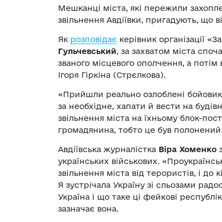
Мешканці міста, які пережили захопл
звільнення Авдіївки, пригадують, що в
Як
розповідає
керівник організації «
Гульчевський
, за захватом міста спо
званого місцевого ополчення, а потім
Ігоря Гіркіна (Стрєлкова).
«Прийшли реально озлоблені бойовик
за необхідне, хапати й вести на будів
звільнення міста на їхньому блок-пос
громадянина, тобто це був полонений
Авдіївська журналістка
Віра Хоменко
з
українських військових. «Проукраїнсь
звільнення міста від терористів, і до к
Я зустрічала Україну зі сльозами радос
Україна і що таке ці фейкові республі
зазначає вона.