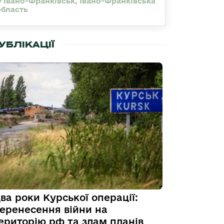
Івано-Франківськ, Івано-Франківська
область
УБЛІКАЦІЇ
ва роки Курської операції:
еренесення війни на
ериторію рф та злам планів