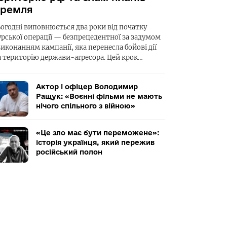
ремля
ьогодні виповнюється два роки від початку
урської операції — безпрецедентної за задумом
виконанням кампанії, яка перенесла бойові дії
а територію держави-агресора. Цей крок…
Актор і офіцер Володимир
Ращук: «Воєнні фільми не мають
нічого спільного з війною»
«Це зло має бути переможене»:
історія українця, який пережив
російський полон