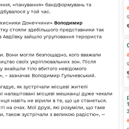
ення, «панування» бандформувань та
ідбувалося у той час.
Захисники Донеччини»
Володимир
чатку стояли здебільшого представники так
 в Авдіївку зайшло угруповання терориста
и. Вони могли безпощадно, кого вважали
ництво своїх укріплювальних зон. Після
ту знайшли тіло вбитого невідомого
», – зазначає Володимир Гульчевський.
гадує, як зустрічали місцеві жителі
кі налаштовані місцеві мешканці дуже чекали
інця навіть не вірили в те, що це станеться.
ті на очах. Мої друзі, які розуміли, що таке
ки, також зустрічали з великою радістю», —