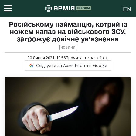
EN
Російському найманцю, котрий із
ножем напав на військового ЗСУ,
загрожує довічне ув’язнення
НОВИНИ
30 Липня 2021, 10:56
Прочитаєте за:
< 1
хв.
Слідкуйте за АрміяInform в Google