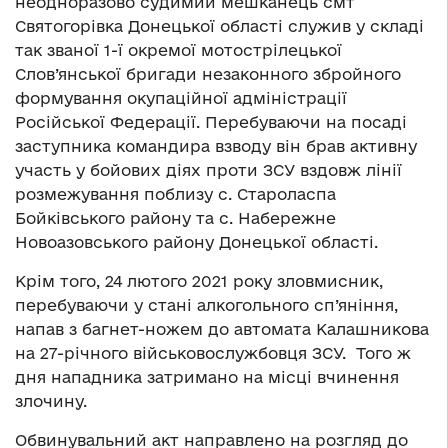
неодноразово судимий мешканець смт
Святогорівка Донецької області служив у складі
так званої 1-ї окремої мотострілецької
Слов’янської бригади незаконного збройного
формування окупаційної адміністрації
Російської Федерації. Перебуваючи на посаді
заступника командира взводу він брав активну
участь у бойових діях проти ЗСУ вздовж лінії
розмежування поблизу с. Староласпа
Бойківського району та с. Набережне
Новоазовського району Донецької області.
Крім того, 24 лютого 2021 року зловмисник,
перебуваючи у стані алкогольного сп’яніння,
напав з багнет-ножем до автомата Калашникова
на 27-річного військовослужбовця ЗСУ. Того ж
дня нападника затримано на місці вчинення
злочину.
Обвинувальний акт направлено на розгляд до