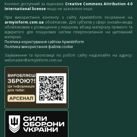
Контент доступний за ліцензією
Creative Commons Attribution 4.0
International license
якщо не зазначено інше.
При використанні контенту з сайту АрміяInform посилання на
armyinform.com.ua
обов’язкове. Для суб’єктів у сфері онлайн-медіа
обов’язковим є розміщення у першому абзаці матеріалу прямого та
відкритого для пошукових систем гіперпосилання на цитований
матеріал.
Політика користування сайтом АрміяInform
Політика використання файлів cookie
Зауваження та пропозиції по роботі сайту надсилайте на адресу:
webmaster@armyinform.com.ua