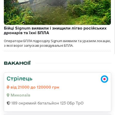
Бійці Signum виявили і знищили лігво російських
дронарів та їхні БПЛА
Оператори БПЛА підрозділу Signum виявили та уразили локацію,
з якої ворог запускав розвідувальні БПЛА.
ВАКАНСІЇ
Стрілець
від 21000 до 120000 грн
Миколаїв
189 окремий батальйон 123 ОБр ТрО