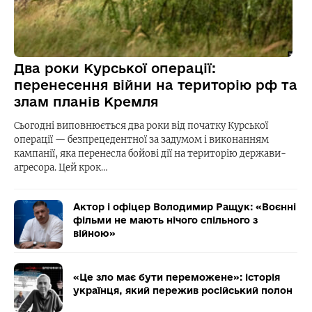
Два роки Курської операції:
перенесення війни на територію рф та
злам планів Кремля
Сьогодні виповнюється два роки від початку Курської
операції — безпрецедентної за задумом і виконанням
кампанії, яка перенесла бойові дії на територію держави-
агресора. Цей крок…
Актор і офіцер Володимир Ращук: «Воєнні
фільми не мають нічого спільного з
війною»
«Це зло має бути переможене»: історія
українця, який пережив російський полон