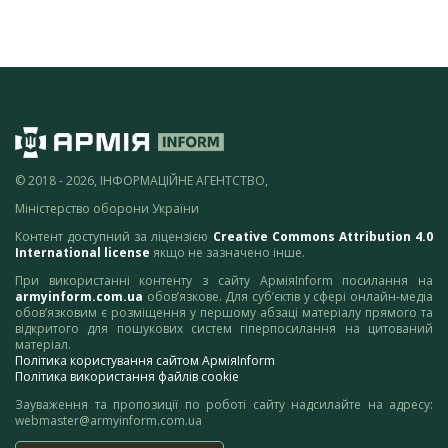
© 2018 - 2026, ІНФОРМАЦІЙНЕ АГЕНТСТВО,
Міністерство оборони України
Контент доступний за ліцензією
Creative Commons Attribution 4.0
International license
якщо не зазначено інше.
При використанні контенту з сайту АрміяInform посилання на
armyinform.com.ua
обов’язкове. Для суб’єктів у сфері онлайн-медіа
обов’язковим є розміщення у першому абзаці матеріалу прямого та
відкритого для пошукових систем гіперпосилання на цитований
матеріал.
Політика користування сайтом АрміяInform
Політика використання файлів cookie
Зауваження та пропозиції по роботі сайту надсилайте на адресу:
webmaster@armyinform.com.ua