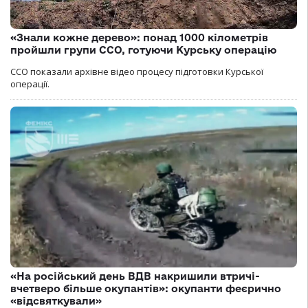
«Знали кожне дерево»: понад 1000 кілометрів
пройшли групи ССО, готуючи Курську операцію
ССО показали архівне відео процесу підготовки Курської
операції.
«На російський день ВДВ накришили втричі-
вчетверо більше окупантів»: окупанти феєрично
«відсвяткували»