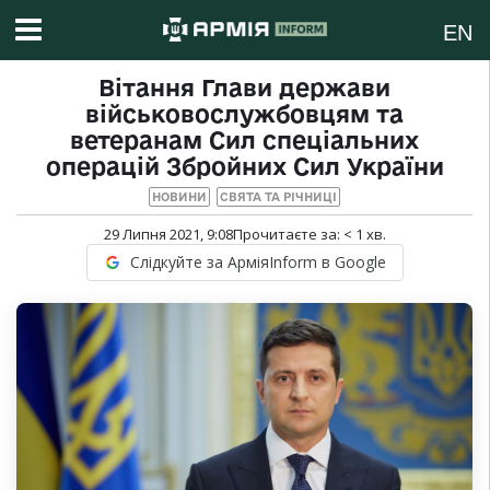
EN
Вітання Глави держави
військовослужбовцям та
ветеранам Сил спеціальних
операцій Збройних Сил України
НОВИНИ
СВЯТА ТА РІЧНИЦІ
29 Липня 2021, 9:08
Прочитаєте за:
< 1
хв.
Слідкуйте за АрміяInform в Google