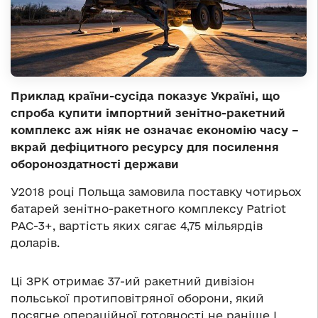
Приклад країни-сусіда показує Україні, що
спроба купити імпортний зенітно-ракетний
комплекс аж ніяк не означає економію часу –
вкрай дефіцитного ресурсу для посилення
обороноздатності держави
У2018 році Польща замовила поставку чотирьох
батарей зенітно-ракетного комплексу Patriot
PAC-3+, вартість яких сягає 4,75 мільярдів
доларів.
Ці ЗРК отримає 37-ий ракетний дивізіон
польської протиповітряної оборони, який
досягне операційної готовності не раніше І