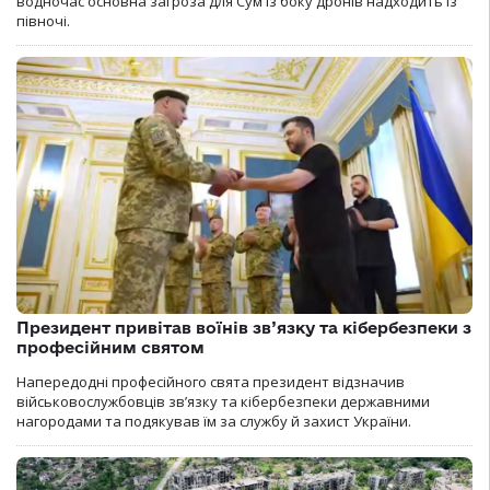
водночас основна загроза для Сум із боку дронів надходить із
півночі.
Президент привітав воїнів зв’язку та кібербезпеки з
професійним святом
Напередодні професійного свята президент відзначив
військовослужбовців зв’язку та кібербезпеки державними
нагородами та подякував їм за службу й захист України.