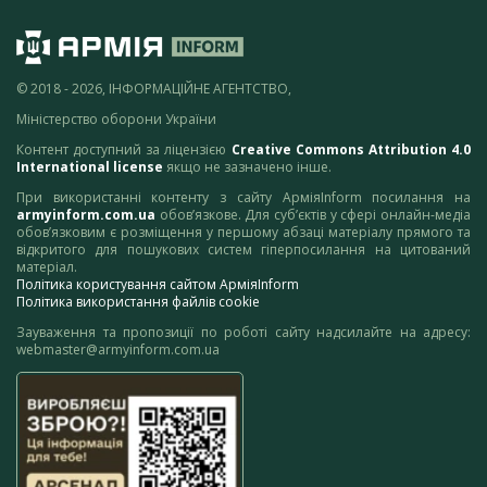
© 2018 - 2026, ІНФОРМАЦІЙНЕ АГЕНТСТВО,
Міністерство оборони України
Контент доступний за ліцензією
Creative Commons Attribution 4.0
International license
якщо не зазначено інше.
При використанні контенту з сайту АрміяInform посилання на
armyinform.com.ua
обов’язкове. Для суб’єктів у сфері онлайн-медіа
обов’язковим є розміщення у першому абзаці матеріалу прямого та
відкритого для пошукових систем гіперпосилання на цитований
матеріал.
Політика користування сайтом АрміяInform
Політика використання файлів cookie
Зауваження та пропозиції по роботі сайту надсилайте на адресу:
webmaster@armyinform.com.ua