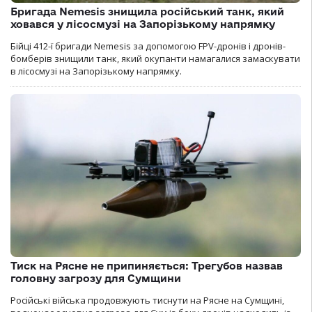
Бригада Nemesis знищила російський танк, який
ховався у лісосмузі на Запорізькому напрямку
Бійці 412-ї бригади Nemesis за допомогою FPV-дронів і дронів-
бомберів знищили танк, який окупанти намагалися замаскувати
в лісосмузі на Запорізькому напрямку.
Тиск на Рясне не припиняється: Трегубов назвав
головну загрозу для Сумщини
Російські війська продовжують тиснути на Рясне на Сумщині,