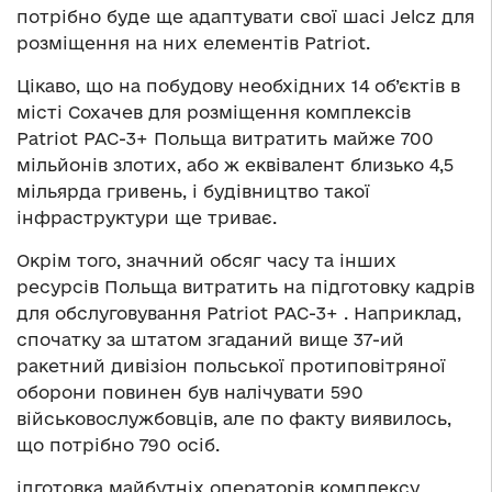
потрібно буде ще адаптувати свої шасі Jelcz для
розміщення на них елементів Patriot.
Цікаво, що на побудову необхідних 14 об’єктів в
місті Сохачев для розміщення комплексів
Patriot PAC-3+ Польща витратить майже 700
мільйонів злотих, або ж еквівалент близько 4,5
мільярда гривень, і будівництво такої
інфраструктури ще триває.
Окрім того, значний обсяг часу та інших
ресурсів Польща витратить на підготовку кадрів
для обслуговування Patriot PAC-3+ . Наприклад,
спочатку за штатом згаданий вище 37-ий
ракетний дивізіон польської протиповітряної
оборони повинен був налічувати 590
військовослужбовців, але по факту виявилось,
що потрібно 790 осіб.
ідготовка майбутніх операторів комплексу