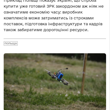
Приклад Польщі показує Україні, що спроба
купити уже готовий ЗРК закордоном аж ніяк не
означатиме економію часу: виробник
комплексів може затриматись із строками
поставок, підготовка інфраструктури та кадрів
також забиратиме дорогоцінні ресурси.
ПОЛЬЩА