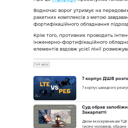
Водночас ворог утримує на передових
ракетних комплексів з метою завдава
фортифікаційного обладнання підрозд
Крім того, противник проводить інтен
інженерно-фортифікаційного обладна
елементів вздовж усієї лінії розмежув
ГУР МОУ
7 корпус ДШВ розго
7 корпус швидкого реагу
Суд обрав запобіжн
Закарпатті
Двом екскерівникам ТЦК 
тисячі чоловіків, обрано