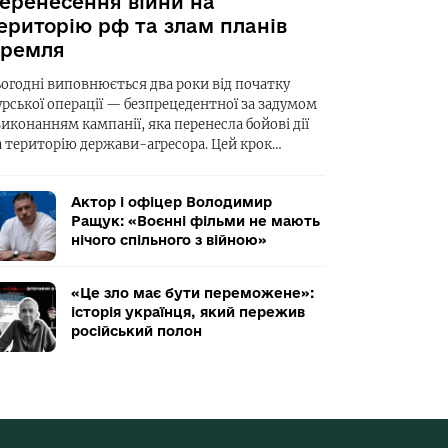
еренесення війни на
ериторію рф та злам планів
ремля
ьогодні виповнюється два роки від початку
урської операції — безпрецедентної за задумом
виконанням кампанії, яка перенесла бойові дії
а територію держави-агресора. Цей крок…
Актор і офіцер Володимир
Ращук: «Воєнні фільми не мають
нічого спільного з війною»
«Це зло має бути переможене»:
історія українця, який пережив
російський полон