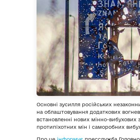
Основні зусилля російських незакон
на облаштовування додаткових вогневи
встановленні нових мінно-вибухових 
протипіхотних мін і саморобних вибу
Про це
інформує
пресслужба Головног