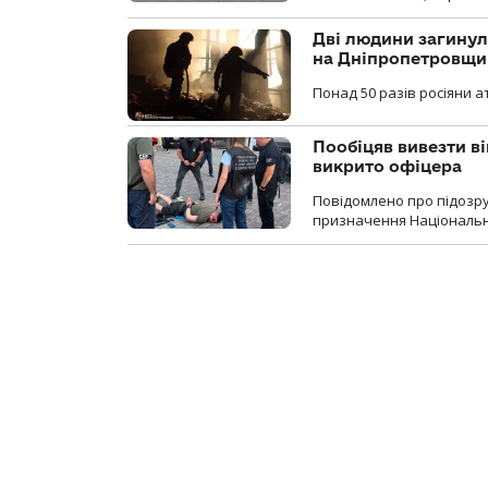
Дві людини загинул
на Дніпропетровщи
Понад 50 разів росіяни 
Пообіцяв вивезти ві
викрито офіцера
Повідомлено про підозр
призначення Національної 