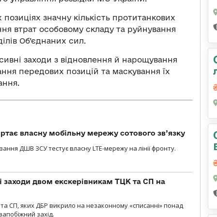
 позиціях значну кількість протитанкових
ння втрат особовому складу та руйнування
ілів Об’єднаних сил.
сивні заходи з відновлення й нарощування
ння передових позицій та маскування їх
ання.
ртає власну мобільну мережу сотового зв’язку
вання ДШВ ЗСУ тестує власну LTE-мережу на лінії фронту.
і заходи двом екскерівникам ТЦК та СП на
та СП, яких ДБР викрило на незаконному «списанні» понад
 запобіжний захід.