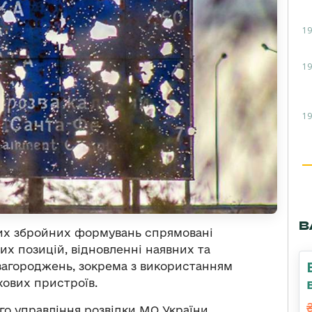
19
19
19
В
них збройних формувань спрямовані
х позицій, відновленні наявних та
загороджень, зокрема з використанням
хових пристроїв.
о управління розвідки МО України.