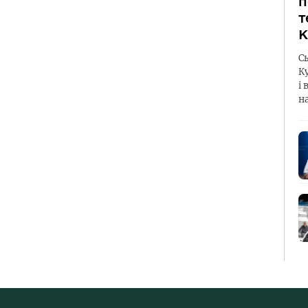
п
т
К
С
К
і 
н