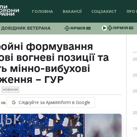
ГОЛОВНА
ВАКАНСІЇ
СОЦЗАХИСТ
ПРО 
ДОВІДНИК ВЕТЕРАНА
ройні формування
і вогневі позиції та
20
ь мінно-вибухові
20
ження – ГУР
НОВИНИ
20
Слідкуйте за АрміяInform в Google
хв.
20
19