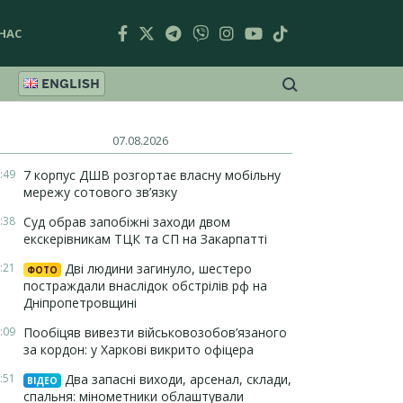
НАС
ENGLISH
07.08.2026
:49
7 корпус ДШВ розгортає власну мобільну
мережу сотового зв’язку
:38
Суд обрав запобіжні заходи двом
екскерівникам ТЦК та СП на Закарпатті
:21
Дві людини загинуло, шестеро
ФОТО
постраждали внаслідок обстрілів рф на
Дніпропетровщині
:09
Пообіцяв вивезти військовозобов’язаного
за кордон: у Харкові викрито офіцера
:51
Два запасні виходи, арсенал, склади,
ВІДЕО
спальня: мінометники облаштували