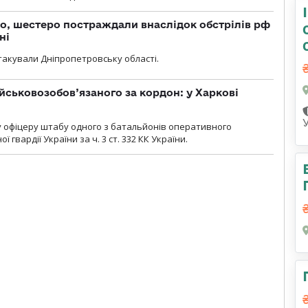
о, шестеро постраждали внаслідок обстрілів рф
ні
атакували Дніпропетровську області.
йськовозобов’язаного за кордон: у Харкові
у офіцеру штабу одного з батальйонів оперативного
гвардії України за ч. 3 ст. 332 КК України.