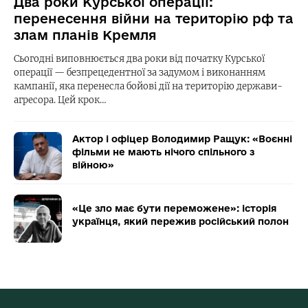
Два роки Курської операції:
перенесення війни на територію рф та
злам планів Кремля
Сьогодні виповнюється два роки від початку Курської
операції — безпрецедентної за задумом і виконанням
кампанії, яка перенесла бойові дії на територію держави-
агресора. Цей крок…
Актор і офіцер Володимир Ращук: «Воєнні
фільми не мають нічого спільного з
війною»
«Це зло має бути переможене»: історія
українця, який пережив російський полон