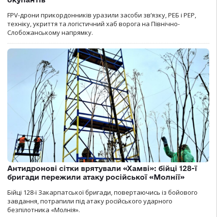
FPV-дрони прикордонників уразили засоби зв’язку, РЕБ і РЕР,
техніку, укриття та логістичний хаб ворога на Північно-
Слобожанському напрямку.
Антидронові сітки врятували «Хамві»: бійці 128-ї
бригади пережили атаку російської «Молнії»
Бійці 128-ї Закарпатської бригади, повертаючись із бойового
завдання, потрапили під атаку російського ударного
безпілотника «Молнія».