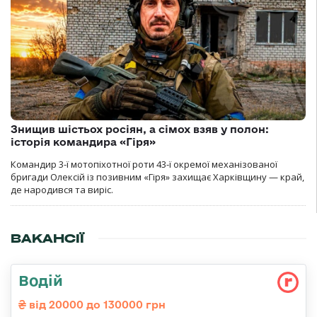
Знищив шістьох росіян, а сімох взяв у полон:
історія командира «Гіря»
Командир 3-ї мотопіхотної роти 43-ї окремої механізованої
бригади Олексій із позивним «Гіря» захищає Харківщину — край,
де народився та виріс.
ВАКАНСІЇ
Водій
від 20000 до 130000 грн