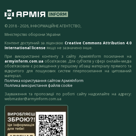
© 2018 - 2026, ІНФОРМАЦІЙНЕ АГЕНТСТВО,
Міністерство оборони України
Контент доступний за ліцензією
Creative Commons Attribution 4.0
International license
якщо не зазначено інше.
При використанні контенту з сайту АрміяInform посилання на
armyinform.com.ua
обов’язкове. Для суб’єктів у сфері онлайн-медіа
обов’язковим є розміщення у першому абзаці матеріалу прямого та
відкритого для пошукових систем гіперпосилання на цитований
матеріал.
Політика користування сайтом АрміяInform
Політика використання файлів cookie
Зауваження та пропозиції по роботі сайту надсилайте на адресу:
webmaster@armyinform.com.ua