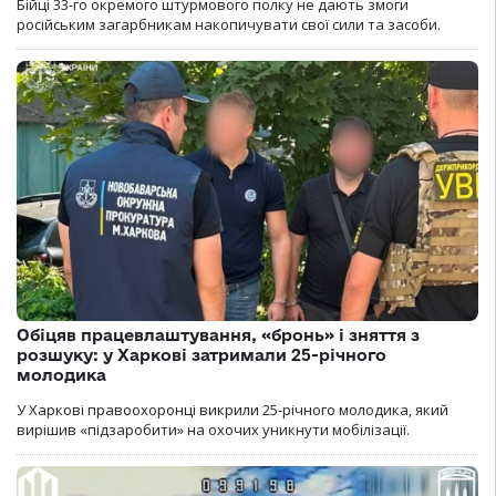
Бійці 33-го окремого штурмового полку не дають змоги
російським загарбникам накопичувати свої сили та засоби.
Обіцяв працевлаштування, «бронь» і зняття з
розшуку: у Харкові затримали 25-річного
молодика
У Харкові правоохоронці викрили 25-річного молодика, який
вирішив «підзаробити» на охочих уникнути мобілізації.