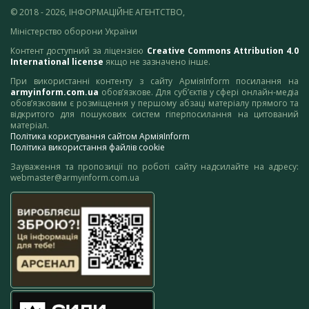
© 2018 - 2026, ІНФОРМАЦІЙНЕ АГЕНТСТВО,
Міністерство оборони України
Контент доступний за ліцензією
Creative Commons Attribution 4.0
International license
якщо не зазначено інше.
При використанні контенту з сайту АрміяInform посилання на
armyinform.com.ua
обов’язкове. Для суб’єктів у сфері онлайн-медіа
обов’язковим є розміщення у першому абзаці матеріалу прямого та
відкритого для пошукових систем гіперпосилання на цитований
матеріал.
Політика користування сайтом АрміяInform
Політика використання файлів cookie
Зауваження та пропозиції по роботі сайту надсилайте на адресу:
webmaster@armyinform.com.ua