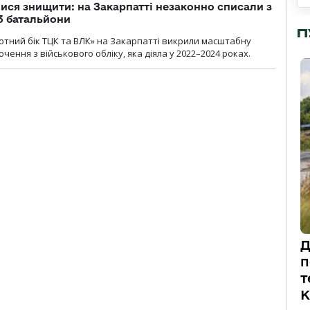
ся знищити: на Закарпатті незаконно списали з
 3 батальйони
П
тний бік ТЦК та ВЛК» на Закарпатті викрили масштабну
ення з військового обліку, яка діяла у 2022–2024 роках.
Д
п
т
К