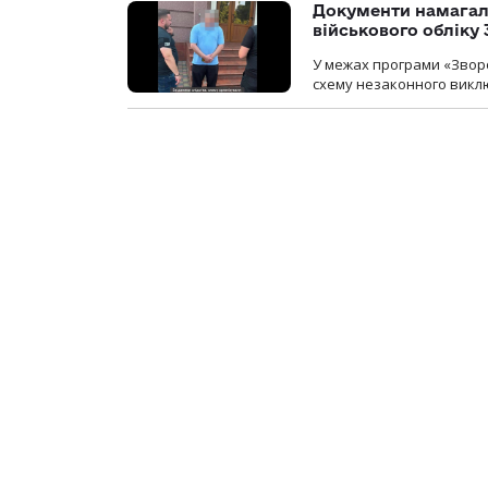
Документи намагали
військового обліку
У межах програми «Зворо
схему незаконного виключ