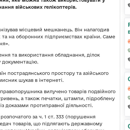
ання, яке можна також використовувати у
нання військових гелікоптерів.
нізував місцевий мешканець. Він налагодив
ах та на оборонних підприємствах країни. Саме
ня».
ння та використання обладнання, ділок
у документацію.
аїн пострадянського простору та азійського
мисник шукав в інтернеті.
 правопорушника вилучено товарів подвійного
ривень, а також печатки, штампи, підроблену
із доказами протиправної діяльності.
озпочатого за ч. 1 ст. 333 (порушення
едач товарів, що підлягають державному