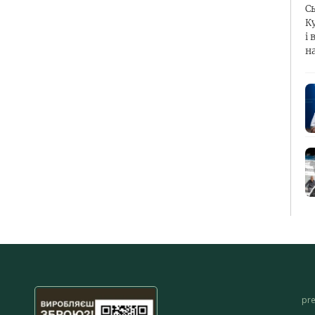
С
К
і 
н
pr