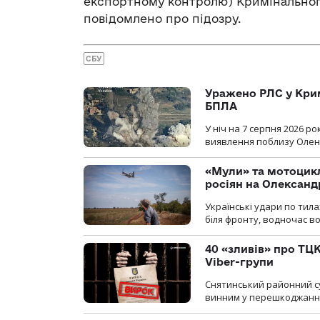
експортному контролю) Кримінального
повідомлено про підозру.
СБУ
Уражено РЛС у Крим
БПЛА
У ніч на 7 серпня 2026 
виявлення поблизу Оленів
«Мули» та мотоцикл
росіян на Олексан
Українські удари по тила
біля фронту, водночас в
40 «зливів» про ТЦК
Viber-групи
Снятинський районний су
винним у перешкоджанні 