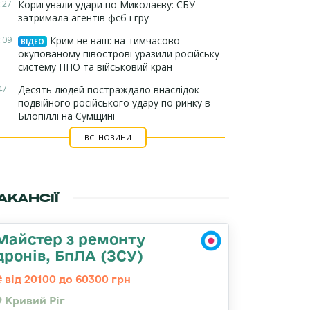
:27
Коригували удари по Миколаєву: СБУ
затримала агентів фсб і гру
:09
Крим не ваш: на тимчасово
ВІДЕО
окупованому півострові уразили російську
систему ППО та військовий кран
47
Десять людей постраждало внаслідок
подвійного російського удару по ринку в
Білопіллі на Сумщині
ВСІ НОВИНИ
АКАНСІЇ
Майстер з ремонту
дронів, БпЛА (ЗСУ)
від 20100 до 60300 грн
Кривий Ріг