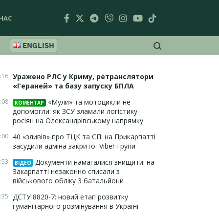
НАС
ENGLISH
:16
Уражено РЛС у Криму, ретранслятори
«Гераней» та базу запуску БПЛА
:08
«Мули» та мотоцикли не
КОМЕНТАР
допомогли: як ЗСУ зламали логістику
росіян на Олександрівському напрямку
:00
40 «зливів» про ТЦК та СП: на Прикарпатті
засудили адміна закритої Viber-групи
:53
Документи намагалися знищити: на
ВІДЕО
Закарпатті незаконно списали з
військового обліку 3 батальйони
:35
ДСТУ 8820-7: новий етап розвитку
гуманітарного розмінування в Україні