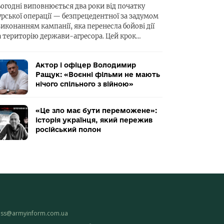
ьогодні виповнюється два роки від початку
урської операції — безпрецедентної за задумом
виконанням кампанії, яка перенесла бойові дії
а територію держави-агресора. Цей крок…
Актор і офіцер Володимир
Ращук: «Воєнні фільми не мають
нічого спільного з війною»
«Це зло має бути переможене»:
історія українця, який пережив
російський полон
ess@armyinform.com.ua