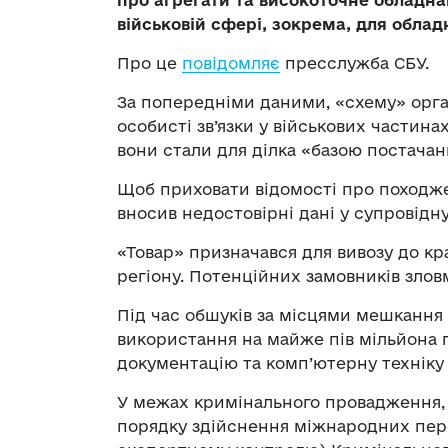
про агрегати та високоточне обладн
військовій сфері, зокрема, для облад
Про це
повідомляє
пресслужба СБУ.
За попередніми даними, «схему» орга
особисті зв’язки у військових частин
вони стали для ділка «базою постачан
Щоб приховати відомості про походже
вносив недостовірні дані у супровідн
«Товар» призначався для вивозу до кр
регіону. Потенційних замовників злов
Під час обшуків за місцями мешкання
використання на майже пів мільйона г
документацію та комп’ютерну техніку 
У межах кримінального провадження, р
порядку здійснення міжнародних пер