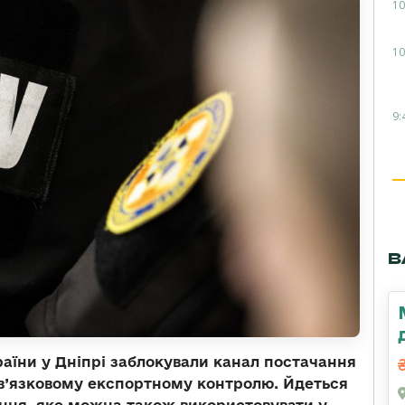
10
10
9:
В
аїни у Дніпрі заблокували канал постачання
бов’язковому експортному контролю. Йдеться