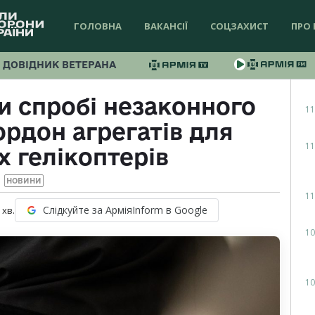
ГОЛОВНА
ВАКАНСІЇ
СОЦЗАХИСТ
ПРО 
ДОВІДНИК ВЕТЕРАНА
ли спробі незаконного
11
ордон агрегатів для
11
х гелікоптерів
НОВИНИ
11
Слідкуйте за АрміяInform в Google
хв.
10
10