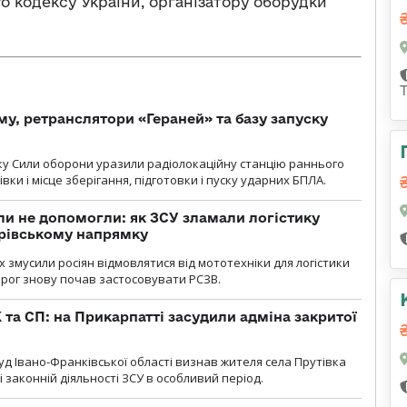
 кодексу України, організатору оборудки
у, ретранслятори «Гераней» та базу запуску
року Сили оборони уразили радіолокаційну станцію раннього
ки і місце зберігання, підготовки і пуску ударних БПЛА.
и не допомогли: як ЗСУ зламали логістику
дрівському напрямку
х змусили росіян відмовлятися від мототехніки для логістики
орог знову почав застосовувати РСЗВ.
 та СП: на Прикарпатті засудили адміна закритої
д Івано-Франківської області визнав жителя села Прутівка
законній діяльності ЗСУ в особливий період.