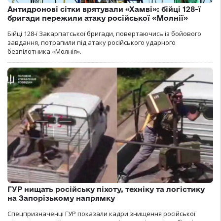
Антидронові сітки врятували «Хамві»: бійці 128-ї
бригади пережили атаку російської «Молнії»
Бійці 128-ї Закарпатської бригади, повертаючись із бойового
завдання, потрапили під атаку російського ударного
безпілотника «Молнія».
ГУР нищать російську піхоту, техніку та логістику
на Запорізькому напрямку
Спецпризначенці ГУР показали кадри знищення російської