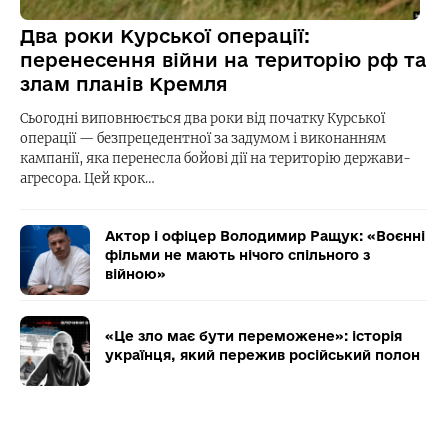
Два роки Курської операції:
перенесення війни на територію рф та
злам планів Кремля
Сьогодні виповнюється два роки від початку Курської
операції — безпрецедентної за задумом і виконанням
кампанії, яка перенесла бойові дії на територію держави-
агресора. Цей крок…
Актор і офіцер Володимир Ращук: «Воєнні
фільми не мають нічого спільного з
війною»
«Це зло має бути переможене»: історія
українця, який пережив російський полон