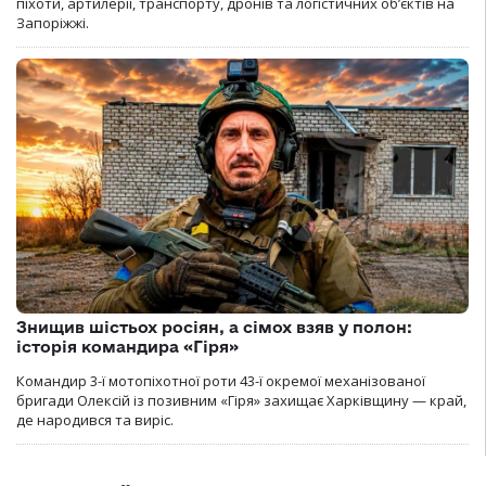
піхоти, артилерії, транспорту, дронів та логістичних об’єктів на
Запоріжжі.
Знищив шістьох росіян, а сімох взяв у полон:
історія командира «Гіря»
Командир 3-ї мотопіхотної роти 43-ї окремої механізованої
бригади Олексій із позивним «Гіря» захищає Харківщину — край,
де народився та виріс.