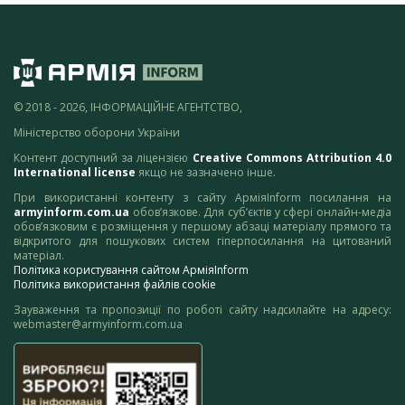
© 2018 - 2026, ІНФОРМАЦІЙНЕ АГЕНТСТВО,
Міністерство оборони України
Контент доступний за ліцензією
Creative Commons Attribution 4.0
International license
якщо не зазначено інше.
При використанні контенту з сайту АрміяInform посилання на
armyinform.com.ua
обов’язкове. Для суб’єктів у сфері онлайн-медіа
обов’язковим є розміщення у першому абзаці матеріалу прямого та
відкритого для пошукових систем гіперпосилання на цитований
матеріал.
Політика користування сайтом АрміяInform
Політика використання файлів cookie
Зауваження та пропозиції по роботі сайту надсилайте на адресу:
webmaster@armyinform.com.ua