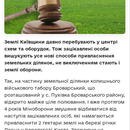
Землі Київщини давно перебувають у центрі
схем та оборудок. Тож зацікавлені особи
вишукують усе нові способи привласнення
земельних ділянок, не виключенням стають і
землі оборони.
Так, на частину земельної ділянки колишнього
військового табору Броварський, що
розташований у с. Пухівка Броварського району,
відкрито майже ціле полювання. І вже протягом
4 років Міноборони змушене відбиватися від
наступів зацікавлених осіб, які намагаються
привласнити 2 гектари землі на березі річки
Десна у передмісті Києва. Зважаючи на