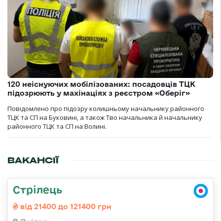
120 неіснуючих мобілізованих: посадовців ТЦК
підозрюють у махінаціях з реєстром «Оберіг»
Повідомлено про підозру колишньому начальнику районного
ТЦК та СП на Буковині, а також Тво начальника й начальнику
районного ТЦК та СП на Волині.
ВАКАНСІЇ
Стрілець
від 21400 до 121400 грн