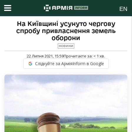
EN
На Київщині усунуто чергову
спробу привласнення земель
оборони
НОВИНИ
22 Липня 2021, 15:59
Прочитаєте за:
< 1
хв.
Слідкуйте за АрміяInform в Google