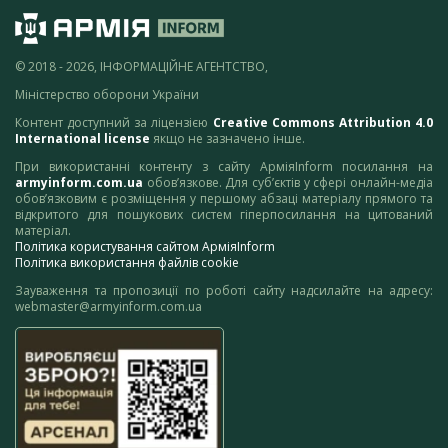
© 2018 - 2026, ІНФОРМАЦІЙНЕ АГЕНТСТВО,
Міністерство оборони України
Контент доступний за ліцензією
Creative Commons Attribution 4.0
International license
якщо не зазначено інше.
При використанні контенту з сайту АрміяInform посилання на
armyinform.com.ua
обов’язкове. Для суб’єктів у сфері онлайн-медіа
обов’язковим є розміщення у першому абзаці матеріалу прямого та
відкритого для пошукових систем гіперпосилання на цитований
матеріал.
Політика користування сайтом АрміяInform
Політика використання файлів cookie
Зауваження та пропозиції по роботі сайту надсилайте на адресу:
webmaster@armyinform.com.ua