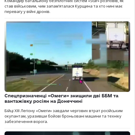
Командир батальйону безпілотних систем «Star» розповів, як
став військовим, чим запам’яталася Курщина та хто нині має
перевагу у війні дронів.
Спецпризначенці «Омеги» знищили дві ББМ та
вантажівку росіян на Донеччині
Бійці ХІІІ Легіону «Омеги» завдали чергових втрат російським
окупантам, уразивши бойові броньовані машини та техніку
забезпечення ворога.