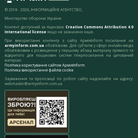
© 2018 - 2026, ІНФОРМАЦІЙНЕ АГЕНТСТВО,
Міністерство оборони України
Контент доступний за ліцензією
Creative Commons Attribution 4.0
International license
якщо не зазначено інше.
При використанні контенту з сайту АрміяInform посилання на
armyinform.com.ua
обов’язкове. Для суб’єктів у сфері онлайн-медіа
обов’язковим є розміщення у першому абзаці матеріалу прямого та
відкритого для пошукових систем гіперпосилання на цитований
матеріал.
Політика користування сайтом АрміяInform
Політика використання файлів cookie
Зауваження та пропозиції по роботі сайту надсилайте на адресу:
webmaster@armyinform.com.ua