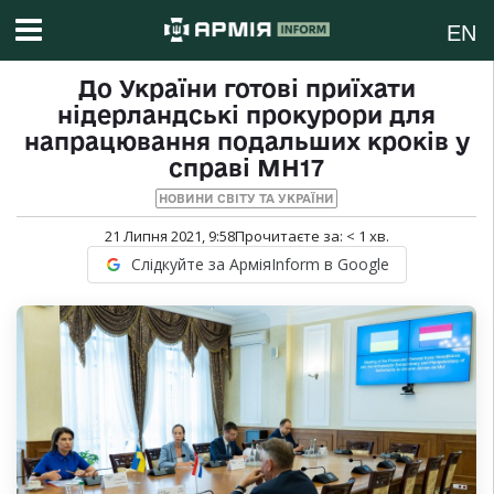
EN
До України готові приїхати
нідерландські прокурори для
напрацювання подальших кроків у
справі МН17
НОВИНИ СВІТУ ТА УКРАЇНИ
21 Липня 2021, 9:58
Прочитаєте за:
< 1
хв.
Слідкуйте за АрміяInform в Google