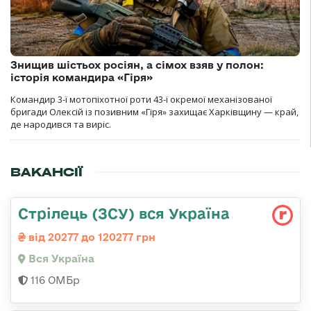
Знищив шістьох росіян, а сімох взяв у полон:
історія командира «Гіря»
Командир 3-ї мотопіхотної роти 43-ї окремої механізованої
бригади Олексій із позивним «Гіря» захищає Харківщину — край,
де народився та виріс.
ВАКАНСІЇ
Стрілець (ЗСУ) вся Україна
від 20277 до 120277 грн
Вся Україна
116 ОМБр