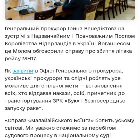
Генеральний прокурор Ірина Венедіктова на
зустрічі з Надзвичайним і Повноважним Послом
Королівства Нідерландів в Україні Йоганнесом
де Молом обговорили справу про збиття літака
рейсу MH17.
Як
заявили
в Офісі Генерального прокурора,
українські прокурори та слідчі роблять усе
можливе для спільної мети — встановлення
всіх, хто віддавав накази, осіб, причетних до
транспортування ЗРК «Бук» і безпосередньо
запуску ракет.
«Справа «малайзійського Боїнга» болить усьому
світові. Ми уважно стежимо за перебігом
судового процесу в національному суді