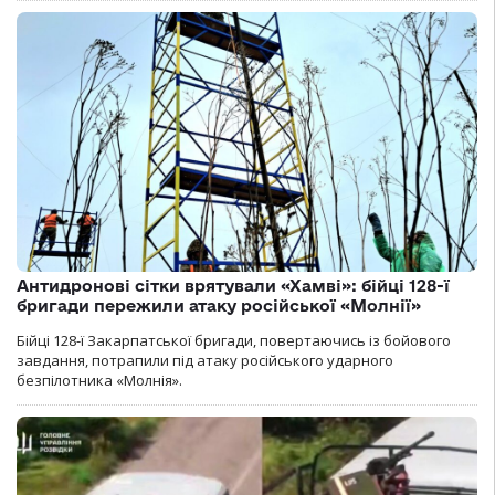
Антидронові сітки врятували «Хамві»: бійці 128-ї
бригади пережили атаку російської «Молнії»
Бійці 128-ї Закарпатської бригади, повертаючись із бойового
завдання, потрапили під атаку російського ударного
безпілотника «Молнія».