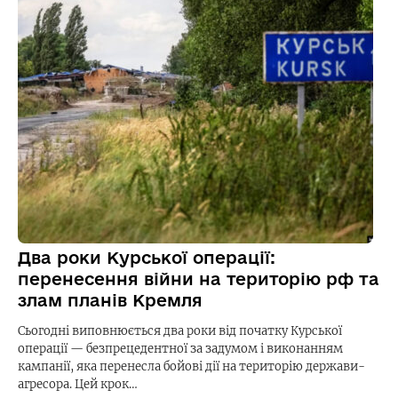
Два роки Курської операції:
перенесення війни на територію рф та
злам планів Кремля
Сьогодні виповнюється два роки від початку Курської
операції — безпрецедентної за задумом і виконанням
кампанії, яка перенесла бойові дії на територію держави-
агресора. Цей крок…