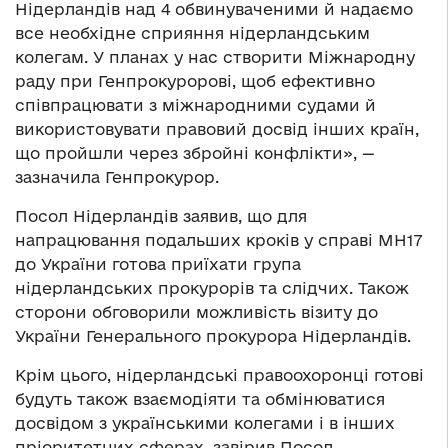
Нідерландів над 4 обвинуваченими й надаємо
все необхідне сприяння нідерландським
колегам. У планах у нас створити Міжнародну
раду при Генпрокуророві, щоб ефективно
співпрацювати з міжнародними судами й
використовувати правовий досвід інших країн,
що пройшли через збройні конфлікти», —
зазначила Генпрокурор.
Посол Нідерландів заявив, що для
напрацювання подальших кроків у справі МН17
до України готова приїхати група
нідерландських прокурорів та слідчих. Також
сторони обговорили можливість візиту до
України Генерального прокурора Нідерландів.
Крім цього, нідерландські правоохоронці готові
будуть також взаємодіяти та обмінюватися
досвідом з українськими колегами і в інших
пріоритетних сферах, завірив Посол.