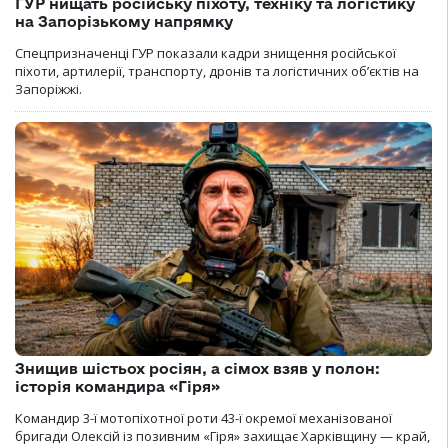
ГУР нищать російську піхоту, техніку та логістику
на Запорізькому напрямку
Спецпризначенці ГУР показали кадри знищення російської
піхоти, артилерії, транспорту, дронів та логістичних об’єктів на
Запоріжжі.
Знищив шістьох росіян, а сімох взяв у полон:
історія командира «Гіря»
Командир 3-ї мотопіхотної роти 43-ї окремої механізованої
бригади Олексій із позивним «Гіря» захищає Харківщину — край,