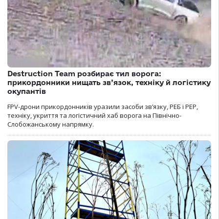
Destruction Team розбирає тил ворога:
прикордонники нищать зв’язок, техніку й логістику
окупантів
FPV-дрони прикордонників уразили засоби зв’язку, РЕБ і РЕР,
техніку, укриття та логістичний хаб ворога на Північно-
Слобожанському напрямку.