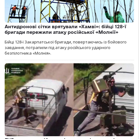
Антидронові сітки врятували «Хамві»: бійці 128-ї
бригади пережили атаку російської «Молнії»
Бійці 128-ї Закарпатської бригади, повертаючись із бойового
завдання, потрапили під атаку російського ударного
безпілотника «Молнія».