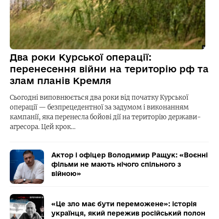
Два роки Курської операції:
перенесення війни на територію рф та
злам планів Кремля
Сьогодні виповнюється два роки від початку Курської
операції — безпрецедентної за задумом і виконанням
кампанії, яка перенесла бойові дії на територію держави-
агресора. Цей крок…
Актор і офіцер Володимир Ращук: «Воєнні
фільми не мають нічого спільного з
війною»
«Це зло має бути переможене»: історія
українця, який пережив російський полон