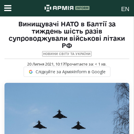
EN
Винищувачі НАТО в Балтії за
тиждень шість разів
супроводжували військові літаки
РФ
НОВИНИ СВІТУ ТА УКРАЇНИ
20 Липня 2021, 10:17
Прочитаєте за:
< 1
хв.
Слідкуйте за АрміяInform в Google