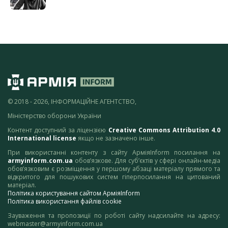
© 2018 - 2026, ІНФОРМАЦІЙНЕ АГЕНТСТВО,
Міністерство оборони України
Контент доступний за ліцензією
Creative Commons Attribution 4.0
International license
якщо не зазначено інше.
При використанні контенту з сайту АрміяInform посилання на
armyinform.com.ua
обов’язкове. Для суб’єктів у сфері онлайн-медіа
обов’язковим є розміщення у першому абзаці матеріалу прямого та
відкритого для пошукових систем гіперпосилання на цитований
матеріал.
Політика користування сайтом АрміяInform
Політика використання файлів cookie
Зауваження та пропозиції по роботі сайту надсилайте на адресу:
webmaster@armyinform.com.ua