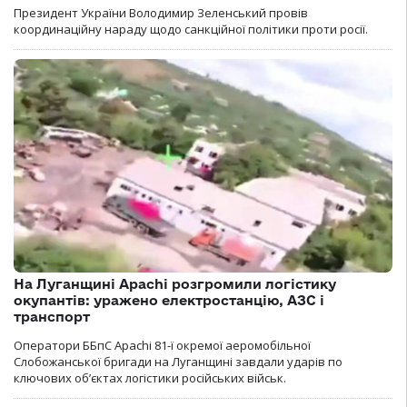
Президент України Володимир Зеленський провів
координаційну нараду щодо санкційної політики проти росії.
На Луганщині Apachi розгромили логістику
окупантів: уражено електростанцію, АЗС і
транспорт
Оператори ББпС Apachi 81-ї окремої аеромобільної
Слобожанської бригади на Луганщині завдали ударів по
ключових об’єктах логістики російських військ.