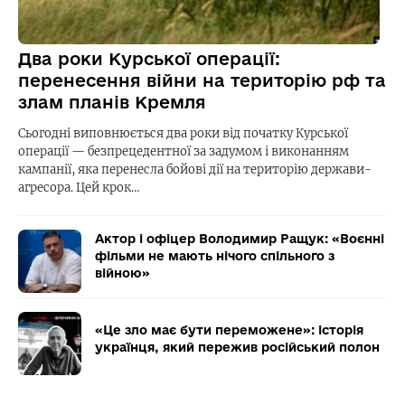
Два роки Курської операції:
перенесення війни на територію рф та
злам планів Кремля
Сьогодні виповнюється два роки від початку Курської
операції — безпрецедентної за задумом і виконанням
кампанії, яка перенесла бойові дії на територію держави-
агресора. Цей крок…
Актор і офіцер Володимир Ращук: «Воєнні
фільми не мають нічого спільного з
війною»
«Це зло має бути переможене»: історія
українця, який пережив російський полон