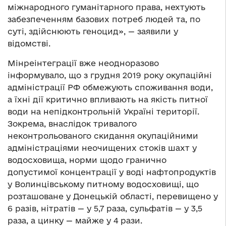
міжнародного гуманітарного права, нехтують
забезпеченням базових потреб людей та, по
суті, здійснюють геноцид», — заявили у
відомстві.
Мінреінтеграції вже неодноразово
інформувало, що з грудня 2019 року окупаційні
адміністрації РФ обмежують споживання води,
а їхні дії критично впливають на якість питної
води на непідконтрольній Україні території.
Зокрема, внаслідок тривалого
неконтрольованого скидання окупаційними
адміністраціями неочищених стоків шахт у
водосховища, норми щодо гранично
допустимої концентрації у воді нафтопродуктів
у Волинцівському питному водосховищі, що
розташоване у Донецькій області, перевищено у
6 разів, нітратів — у 5,7 раза, сульфатів — у 3,5
раза, а цинку — майже у 4 рази.