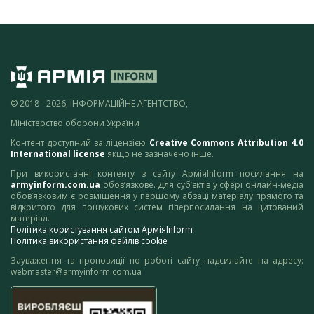
© 2018 - 2026, ІНФОРМАЦІЙНЕ АГЕНТСТВО,
Міністерство оборони України
Контент доступний за ліцензією
Creative Commons Attribution 4.0
International license
якщо не зазначено інше.
При використанні контенту з сайту АрміяInform посилання на
armyinform.com.ua
обов’язкове. Для суб’єктів у сфері онлайн-медіа
обов’язковим є розміщення у першому абзаці матеріалу прямого та
відкритого для пошукових систем гіперпосилання на цитований
матеріал.
Політика користування сайтом АрміяInform
Політика використання файлів cookie
Зауваження та пропозиції по роботі сайту надсилайте на адресу:
webmaster@armyinform.com.ua