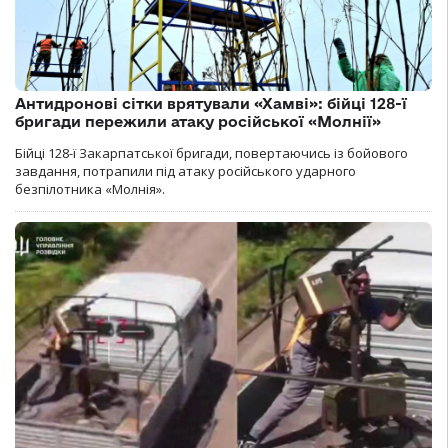
Антидронові сітки врятували «Хамві»: бійці 128-ї
бригади пережили атаку російської «Молнії»
Бійці 128-ї Закарпатської бригади, повертаючись із бойового
завдання, потрапили під атаку російського ударного
безпілотника «Молнія».