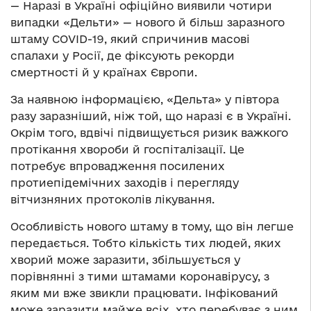
— Наразі в Україні офіційно виявили чотири
випадки «Дельти» — нового й більш заразного
штаму COVID-19, який спричинив масові
спалахи у Росії, де фіксують рекорди
смертності й у країнах Європи.
За наявною інформацією, «Дельта» у півтора
разу заразніший, ніж той, що наразі є в Україні.
Окрім того, вдвічі підвищується ризик важкого
протікання хвороби й госпіталізації. Це
потребує впровадження посилених
протиепідемічних заходів і перегляду
вітчизняних протоколів лікування.
Особливість нового штаму в тому, що він легше
передається. Тобто кількість тих людей, яких
хворий може заразити, збільшується у
порівнянні з тими штамами коронавірусу, з
яким ми вже звикли працювати. Інфікований
може заразити майже всіх, хто перебуває з ним