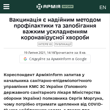
EN
Вакцинація є надійним методом
профілактики та запобігання
важким ускладненням
коронавірусної хвороби
ІНТЕРВ`Ю
ПУБЛІКАЦІЇ
19 Липня 2021, 14:16
Прочитаєте за:
8
хв.
Слідкуйте за АрміяInform в Google
Кореспондент
АрміяInform
запитав у
начальника санітарно-епідеміологічного
управління КМС ЗС України (Головного
державного санітарного лікаря Міністерства
оборони України) полковника Сергія Моргуна,
чому потрібно отримати щеплення від COVID-