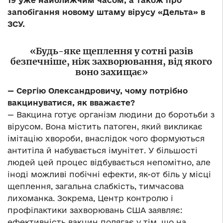
19 уже найближчим часом, а також про
запобігання новому штаму вірусу «Дельта» в
ЗСУ.
«Будь-яке щеплення у сотні разів
безпечніше, ніж захворювання, від якого
воно захищає»
— Сергію Олександровичу, чому потрібно
вакцинуватися, як вважаєте?
— Вакцина готує організм людини до боротьби з
вірусом. Вона містить патоген, який викликає
імітацію хвороби, внаслідок чого формуються
антитіла й набувається імунітет. У більшості
людей цей процес відбувається непомітно, але
іноді можливі побічні ефекти, як-от біль у місці
щеплення, загальна слабкість, тимчасова
лихоманка. Зокрема, Центр контролю і
профілактики захворювань США заявляє:
ефективність вакцин полягає у тім, що на