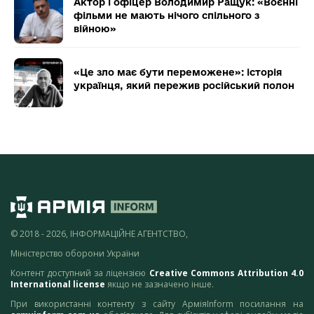
Актор і офіцер Володимир Ращук: «Воєнні
фільми не мають нічого спільного з
війною»
«Це зло має бути переможене»: історія
українця, який пережив російський полон
© 2018 - 2026, ІНФОРМАЦІЙНЕ АГЕНТСТВО,
Міністерство оборони України
Контент доступний за ліцензією
Creative Commons Attribution 4.0
International license
якщо не зазначено інше.
При використанні контенту з сайту АрміяInform посилання на