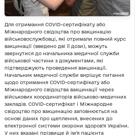
Для отримання COVID-сертифікату або
Міжнародного свідоцтва про вакцинацію
військовослужбовці, які отримали повний курс
вакцинації (введено дві її дози), можуть
звернутися до начальника медичної служби
військової частини з документами, які
підтверджують проведення вакцинації.
Начальник медичної служби вирішує питання
щодо отримання COVID-сертифікату або
Міжнародного свідоцтва вакцинації через
військових координаторів військово-медичних
закладів. COVID-сертифікат і Міжнародне
свідоцтво про вакцинацію заповнюється на
основі даних про щеплення, внесених до
електронної системи охорони здоров’я України.
У них вказані прізвище й ім’я пацієнта