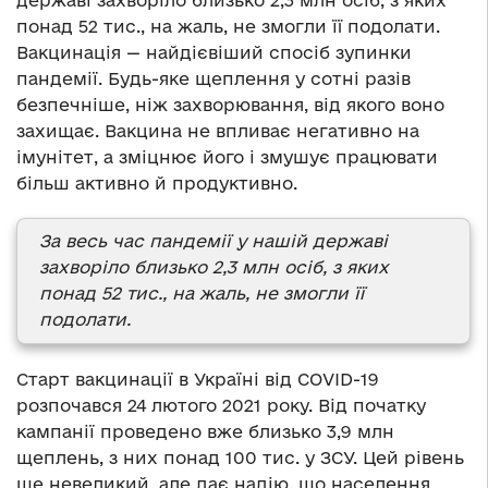
державі захворіло близько 2,3 млн осіб, з яких
понад 52 тис., на жаль, не змогли її подолати.
Вакцинація — найдієвіший спосіб зупинки
пандемії. Будь-яке щеплення у сотні разів
безпечніше, ніж захворювання, від якого воно
захищає. Вакцина не впливає негативно на
імунітет, а зміцнює його і змушує працювати
більш активно й продуктивно.
За весь час пандемії у нашій державі
захворіло близько 2,3 млн осіб, з яких
понад 52 тис., на жаль, не змогли її
подолати.
Старт вакцинації в Україні від COVID-19
розпочався 24 лютого 2021 року. Від початку
кампанії проведено вже близько 3,9 млн
щеплень, з них понад 100 тис. у ЗСУ. Цей рівень
ще невеликий, але дає надію, що населення