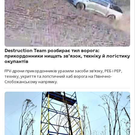
Destruction Team розбирає тил ворога:
прикордонники нищать зв’язок, техніку й логістику
окупантів
FPV-дрони прикордонників уразили засоби зв’язку, РЕБ і РЕР,
техніку, укриття та логістичний хаб ворога на Північно-
Слобожанському напрямку.