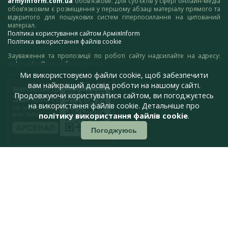
armyinform.com.ua
обов’язкове. Для суб’єктів у сфері онлайн-медіа
обов’язковим є розміщення у першому абзаці матеріалу прямого та
відкритого для пошукових систем гіперпосилання на цитований
матеріал.
Політика користування сайтом АрміяInform
Політика використання файлів cookie
Зауваження та пропозиції по роботі сайту надсилайте на адресу:
webmaster@armyinform.com.ua
Ми використовуємо файли cookie, щоб забезпечити
вам найкращий досвід роботи на нашому сайті.
Продовжуючи користуватися сайтом, ви погоджуєтесь
на використання файлів cookie. Детальніше про
політику використання файлів cookie
.
Погоджуюсь