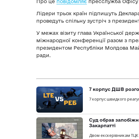
Про це
повідомляє
пресслужба Офісу
Лідери трьох країн підпишуть Деклара
проведуть спільну зустріч з президе
У межах візиту глава Української держ
міжнародної конференції разом з през
президентом Республіки Молдова Май
ради.
7 корпус ДШВ розго
7 корпус швидкого реагу
Суд обрав запобіжн
Закарпатті
Двом екскерівникам ТЦК 