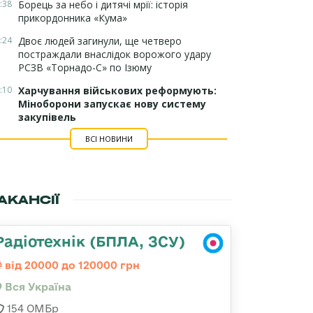
:38
Борець за небо і дитячі мрії: історія
прикордонника «Кума»
:24
Двоє людей загинули, ще четверо
постраждали внаслідок ворожого удару
РСЗВ «Торнадо-С» по Ізюму
:10
Харчування військових реформують:
Міноборони запускає нову систему
закупівель
ВСІ НОВИНИ
АКАНСІЇ
Радіотехнік (БПЛА, ЗСУ)
від 20000 до 120000 грн
Вся Україна
154 ОМБр