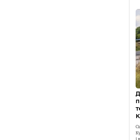
Д
п
т
К
С
К
і 