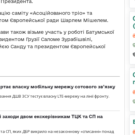
 Президента.
цію саміту «Асоційованого тріо» та
нтом Європейської ради Шарлем Мішелем.
ави також візьме участь у роботі Батумської
идентом Грузії Саломе Зурабішвілі,
єю Санду та президентом Європейської
ртає власну мобільну мережу сотового зв’язку
вання ДШВ ЗСУ тестує власну LTE-мережу на лінії фронту.
і заходи двом екскерівникам ТЦК та СП на
та СП, яких ДБР викрило на незаконному «списанні» понад