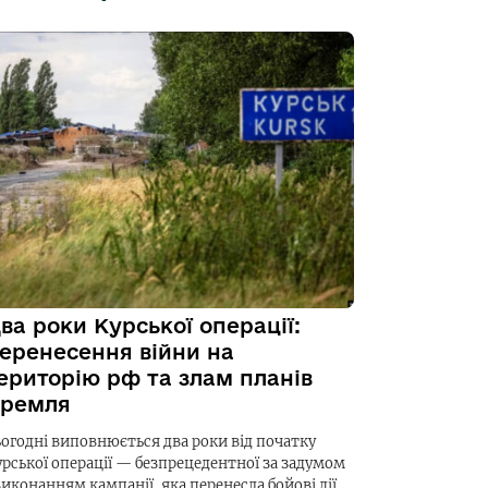
ва роки Курської операції:
еренесення війни на
ериторію рф та злам планів
ремля
ьогодні виповнюється два роки від початку
урської операції — безпрецедентної за задумом
виконанням кампанії, яка перенесла бойові дії