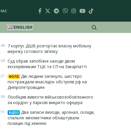
НАС
ENGLISH
:49
7 корпус ДШВ розгортає власну мобільну
мережу сотового зв’язку
:38
Суд обрав запобіжні заходи двом
екскерівникам ТЦК та СП на Закарпатті
:21
Дві людини загинуло, шестеро
ФОТО
постраждали внаслідок обстрілів рф на
Дніпропетровщині
:09
Пообіцяв вивезти військовозобов’язаного
за кордон: у Харкові викрито офіцера
:51
Два запасні виходи, арсенал, склади,
ВІДЕО
спальня: мінометники облаштували
позицію під землею