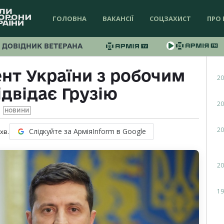
ГОЛОВНА
ВАКАНСІЇ
СОЦЗАХИСТ
ПРО 
ДОВІДНИК ВЕТЕРАНА
нт України з робочим
20
ідвідає Грузію
20
НОВИНИ
20
Слідкуйте за АрміяInform в Google
хв.
20
19