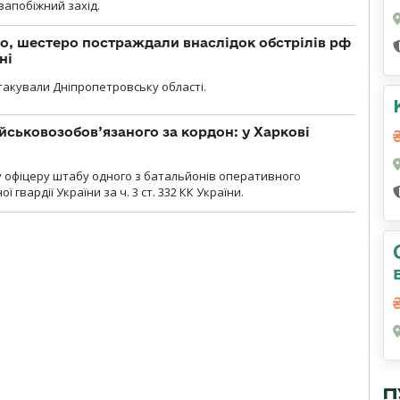
 запобіжний захід.
о, шестеро постраждали внаслідок обстрілів рф
ні
атакували Дніпропетровську області.
йськовозобов’язаного за кордон: у Харкові
у офіцеру штабу одного з батальйонів оперативного
гвардії України за ч. 3 ст. 332 КК України.
П