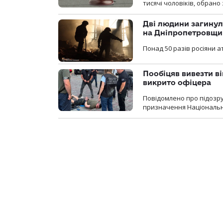
тисячі чоловіків, обрано
Дві людини загинул
на Дніпропетровщи
Понад 50 разів росіяни 
Пообіцяв вивезти ві
викрито офіцера
Повідомлено про підозр
призначення Національної 