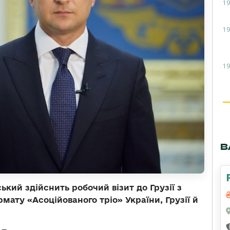
19
19
19
В
кий здійснить робочий візит до Грузії з
ату «Асоційованого тріо» України, Грузії й