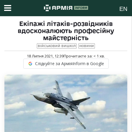
EN
Екіпажі літаків-розвідників
вдосконалюють професійну
майстерність
ВІЙСЬКОВИЙ ВИШКІЛ
НОВИНИ
18 Липня 2021, 12:39
Прочитаєте за:
< 1
хв.
Слідкуйте за АрміяInform в Google