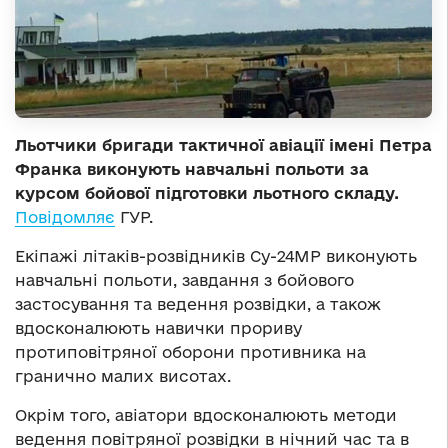
Льотчики бригади тактичної авіації імені Петра
Франка виконують навчальні польоти за
курсом бойової підготовки льотного складу.
Повідомляє
ГУР.
Екіпажі літаків-розвідників Су-24МР виконують
навчальні польоти, завдання з бойового
застосування та ведення розвідки, а також
вдосконалюють навички прориву
протиповітряної оборони противника на
гранично малих висотах.
Окрім того, авіатори вдосконалюють методи
ведення повітряної розвідки в нічний час та в