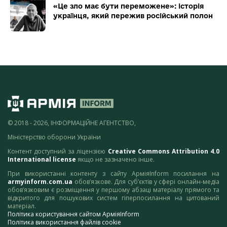
«Це зло має бути переможене»: історія
українця, який пережив російський полон
© 2018 - 2026, ІНФОРМАЦІЙНЕ АГЕНТСТВО,
Міністерство оборони України
Контент доступний за ліцензією
Creative Commons Attribution 4.0
International license
якщо не зазначено інше.
При використанні контенту з сайту АрміяInform посилання на
armyinform.com.ua
обов’язкове. Для суб’єктів у сфері онлайн-медіа
обов’язковим є розміщення у першому абзаці матеріалу прямого та
відкритого для пошукових систем гіперпосилання на цитований
матеріал.
Політика користування сайтом АрміяInform
Політика використання файлів cookie