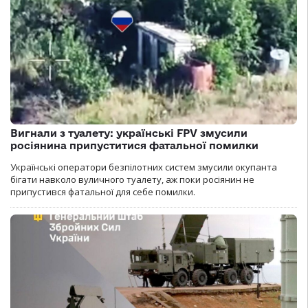
Вигнали з туалету: українські FPV змусили
росіянина припуститися фатальної помилки
Українські оператори безпілотних систем змусили окупанта
бігати навколо вуличного туалету, аж поки росіянин не
припустився фатальної для себе помилки.