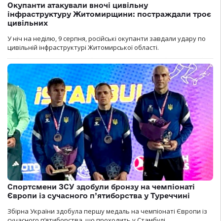
Окупанти атакували вночі цивільну
інфраструктуру Житомирщини: постраждали троє
цивільних
У ніч на неділю, 9 серпня, російські окупанти завдали удару по
цивільній інфраструктурі Житомирської області.
Спортсмени ЗСУ здобули бронзу на чемпіонаті
Європи із сучасного п’ятиборства у Туреччині
Збірна України здобула першу медаль на чемпіонаті Європи із
сучасного п’ятиборства, що проходить у Стамбулі.