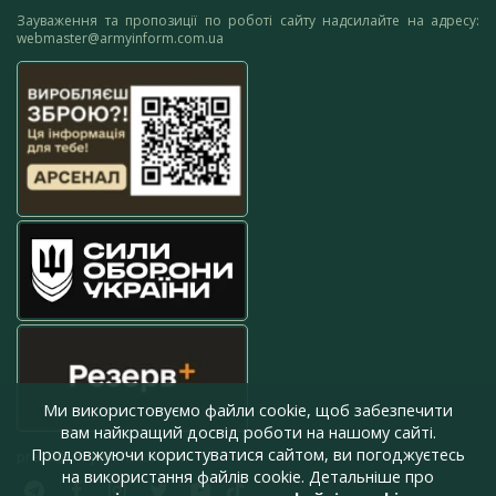
Зауваження та пропозиції по роботі сайту надсилайте на адресу:
webmaster@armyinform.com.ua
Ми використовуємо файли cookie, щоб забезпечити
вам найкращий досвід роботи на нашому сайті.
Продовжуючи користуватися сайтом, ви погоджуєтесь
press@armyinform.com.ua
на використання файлів cookie. Детальніше про