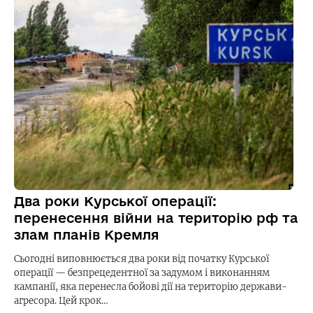
Два роки Курської операції:
перенесення війни на територію рф та
злам планів Кремля
Сьогодні виповнюється два роки від початку Курської
операції — безпрецедентної за задумом і виконанням
кампанії, яка перенесла бойові дії на територію держави-
агресора. Цей крок…