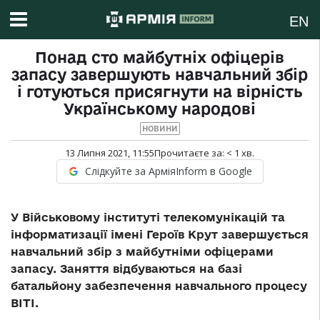
EN
Понад сто майбутніх офіцерів
запасу завершують навчальний збір
і готуються присягнути на вірність
Українському народові
НОВИНИ
13 Липня 2021, 11:55
Прочитаєте за:
< 1
хв.
Слідкуйте за АрміяInform в Google
У Військовому інституті телекомунікацій та
інформатизації імені Героїв Крут завершується
навчальний збір з майбутніми офіцерами
запасу. Заняття відбуваються на базі
батальйону забезпечення навчального процесу
ВІТІ.