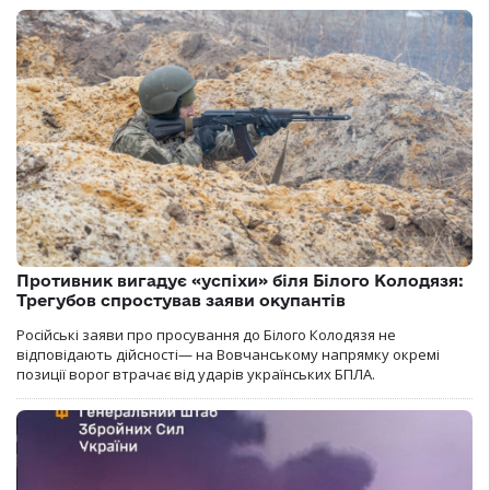
Противник вигадує «успіхи» біля Білого Колодязя:
Трегубов спростував заяви окупантів
Російські заяви про просування до Білого Колодязя не
відповідають дійсності— на Вовчанському напрямку окремі
позиції ворог втрачає від ударів українських БПЛА.