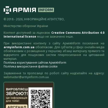
© 2018 - 2026, ІНФОРМАЦІЙНЕ АГЕНТСТВО,
Міністерство оборони України
Контент доступний за ліцензією
Creative Commons Attribution 4.0
International license
якщо не зазначено інше.
При використанні контенту з сайту АрміяInform посилання на
armyinform.com.ua
обов’язкове. Для суб’єктів у сфері онлайн-медіа
обов’язковим є розміщення у першому абзаці матеріалу прямого та
відкритого для пошукових систем гіперпосилання на цитований
матеріал.
Політика користування сайтом АрміяInform
Політика використання файлів cookie
Зауваження та пропозиції по роботі сайту надсилайте на адресу:
webmaster@armyinform.com.ua