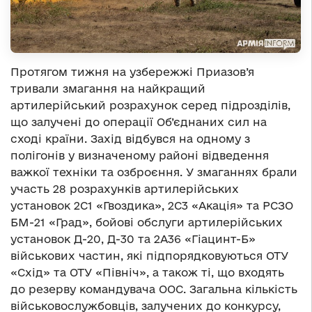
Протягом тижня на узбережжі Приазов’я
тривали змагання на найкращий
артилерійський розрахунок серед підрозділів,
що залучені до операції Об’єднаних сил на
сході країни. Захід відбувся на одному з
полігонів у визначеному районі відведення
важкої техніки та озброєння. У змаганнях брали
участь 28 розрахунків артилерійських
установок 2С1 «Гвоздика», 2С3 «Акація» та РСЗО
БМ-21 «Град», бойові обслуги артилерійських
установок Д-20, Д-30 та 2А36 «Гіацинт-Б»
військових частин, які підпорядковуються ОТУ
«Схід» та ОТУ «Північ», а також ті, що входять
до резерву командувача ООС. Загальна кількість
військовослужбовців, залучених до конкурсу,