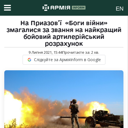
EN
На Приазов’ї «Боги війни»
змагалися за звання на найкращий
бойовий артилерійський
розрахунок
9 Липня 2021, 15:44
Прочитаєте за:
2
хв.
Слідкуйте за АрміяInform в Google