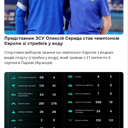
Представник ЗСУ Олексій Середа став чемпіоном
Європи зі стрибків у воду
Спортсмен виборов звання на чемпіонаті Європи з водних
видів спорту (стрибки у воду), який тривав з 31 липня по 6
серпня в Парижі (Франція).