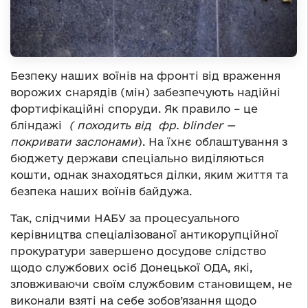
Безпеку наших воїнів на фронті від враження
ворожих снарядів (мін) забезпечують надійні
фортифікаційні споруди. Як правило – це
бліндажі
( походить від
фр. blinder —
покривати заслонами
). На їхнє облаштування з
бюджету держави спеціально виділяються
кошти, однак знаходяться ділки, яким життя та
безпека наших воїнів байдужа.
Так, слідчими НАБУ за процесуального
керівництва спеціалізованої антикорупційної
прокуратури завершено досудове слідство
щодо службових осіб Донецької ОДА, які,
зловживаючи своїм службовим становищем, не
виконали взяті на себе зобов’язання щодо