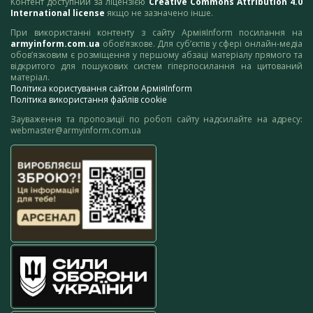
Контент доступний за ліцензією
Creative Commons Attribution 4.0
International license
якщо не зазначено інше.
При використанні контенту з сайту АрміяInform посилання на
armyinform.com.ua
обов’язкове. Для суб’єктів у сфері онлайн-медіа
обов’язковим є розміщення у першому абзаці матеріалу прямого та
відкритого для пошукових систем гіперпосилання на цитований
матеріал.
Політика користування сайтом АрміяInform
Політика використання файлів cookie
Зауваження та пропозиції по роботі сайту надсилайте на адресу:
webmaster@armyinform.com.ua