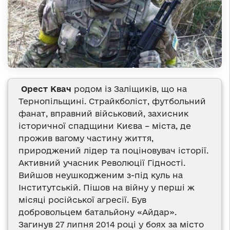
Орест Квач
родом із Заліщиків, що на
Тернопільщині. Страйкболіст, футбольний
фанат, вправний військовий, захисник
історичної спадщини Києва – міста, де
прожив вагому частину життя,
природжений лідер та поціновувач історії.
Активний учасник Революції Гідності.
Вийшов неушкодженим з-під куль на
Інститутській. Пішов на війну у перші ж
місяці російської агресії. Був
добровольцем батальйону «Айдар».
Загинув 27 липня 2014 році у боях за місто