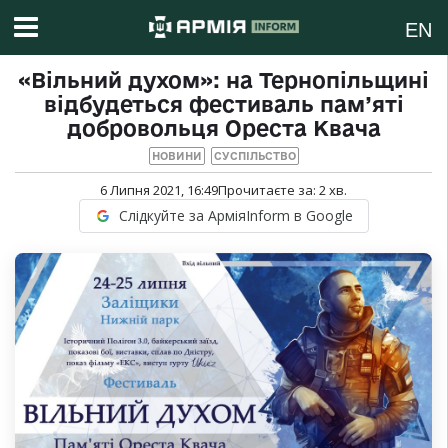
EN
«Вільний духом»: на Тернопільщині
відбудеться фестиваль пам’яті
добровольця Ореста Квача
НОВИНИ
СУСПІЛЬСТВО
6 Липня 2021, 16:49
Прочитаєте за:
2
хв.
Слідкуйте за АрміяInform в Google