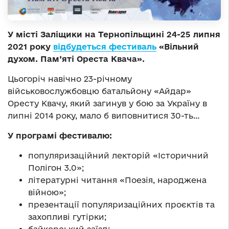
У місті Заліщики на Тернопільщині 24-25 липня
2021 року
відбудеться фестиваль
«Вільний
духом. Пам’яті Ореста Квача».
Цьогоріч навічно 23-річному
військовослужбовцю батальйону «Айдар»
Оресту Квачу, який загинув у бою за Україну в
липні 2014 року, мало б виповнитися 30-ть…
У програмі фестивалю:
популяризаційний лекторій «Історичний
Полігон 3.0»;
літературні читання «Поезія, народжена
війною»;
презентації популяризаційних проєктів та
захопливі гутірки;
байкерський заїзд;