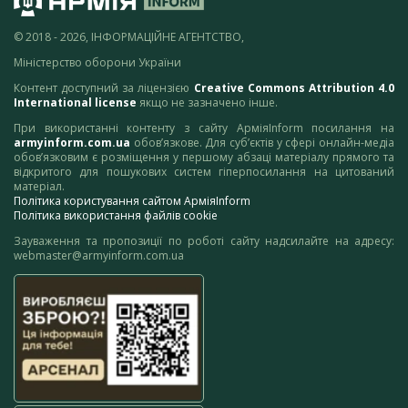
© 2018 - 2026, ІНФОРМАЦІЙНЕ АГЕНТСТВО,
Міністерство оборони України
Контент доступний за ліцензією
Creative Commons Attribution 4.0
International license
якщо не зазначено інше.
При використанні контенту з сайту АрміяInform посилання на
armyinform.com.ua
обов’язкове. Для суб’єктів у сфері онлайн-медіа
обов’язковим є розміщення у першому абзаці матеріалу прямого та
відкритого для пошукових систем гіперпосилання на цитований
матеріал.
Політика користування сайтом АрміяInform
Політика використання файлів cookie
Зауваження та пропозиції по роботі сайту надсилайте на адресу:
webmaster@armyinform.com.ua