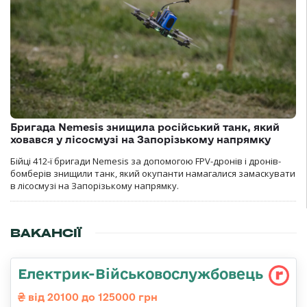
Бригада Nemesis знищила російський танк, який
ховався у лісосмузі на Запорізькому напрямку
Бійці 412-ї бригади Nemesis за допомогою FPV-дронів і дронів-
бомберів знищили танк, який окупанти намагалися замаскувати
в лісосмузі на Запорізькому напрямку.
ВАКАНСІЇ
Електрик-Військовослужбовець
від 20100 до 125000 грн