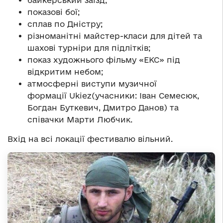
показові бої;
сплав по Дністру;
різноманітні майстер-класи для дітей та
шахові турніри для підлітків;
показ художнього фільму «ЕКС» під
відкритим небом;
атмосферні виступи музичної
формації Ukiez(учасники: Іван Семесюк,
Богдан Буткевич, Дмитро Данов) та
співачки Марти Любчик.
Вхід на всі локації фестивалю вільний.