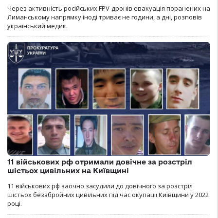
Через активність російських FPV-дронів евакуація поранених на
Лиманському напрямку іноді триває не години, а дні, розповів
український медик.
11 військових рф отримали довічне за розстріл
шістьох цивільних на Київщині
11 військових рф заочно засудили до довічного за розстріл
шістьох беззбройних цивільних під час окупації Київщини у 2022
році.