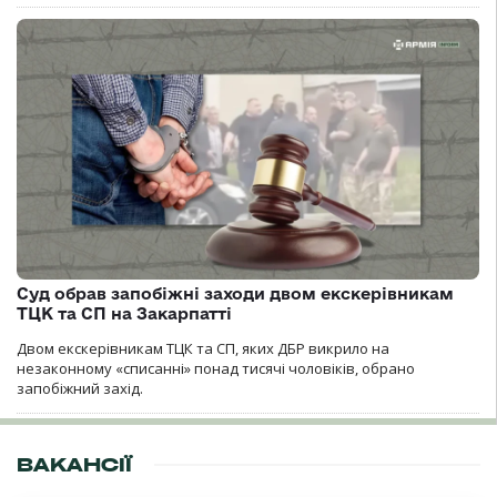
Суд обрав запобіжні заходи двом екскерівникам
ТЦК та СП на Закарпатті
Двом екскерівникам ТЦК та СП, яких ДБР викрило на
незаконному «списанні» понад тисячі чоловіків, обрано
запобіжний захід.
ВАКАНСІЇ