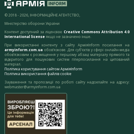
© 2018 - 2026, ІНФОРМАЦІЙНЕ АГЕНТСТВО,
Міністерство оборони України
Контент доступний за ліцензією
Creative Commons Attribution 4.0
International license
якщо не зазначено інше.
При використанні контенту з сайту АрміяInform посилання на
armyinform.com.ua
обов’язкове. Для суб’єктів у сфері онлайн-медіа
обов’язковим є розміщення у першому абзаці матеріалу прямого та
відкритого для пошукових систем гіперпосилання на цитований
матеріал.
Політика користування сайтом АрміяInform
Політика використання файлів cookie
Зауваження та пропозиції по роботі сайту надсилайте на адресу:
webmaster@armyinform.com.ua