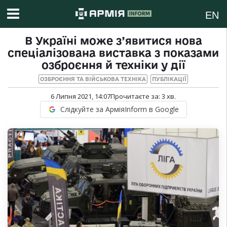
EN
В Україні може з’явитися нова
спеціалізована виставка з показами
озброєння й техніки у дії
ОЗБРОЄННЯ ТА ВІЙСЬКОВА ТЕХНІКА
ПУБЛІКАЦІЇ
6 Липня 2021, 14:07
Прочитаєте за:
3
хв.
Слідкуйте за АрміяInform в Google