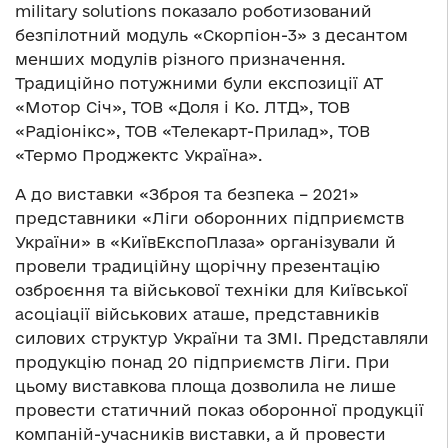
military solutions показало роботизований
безпілотний модуль «Скорпіон-3» з десантом
менших модулів різного призначення.
Традиційно потужними були експозиції АТ
«Мотор Січ», ТОВ «Доля і Ко. ЛТД», ТОВ
«Радіонікс», ТОВ «Телекарт-Прилад», ТОВ
«Термо Проджектс Україна».
А до виставки «Зброя та безпека – 2021»
представники «Ліги оборонних підприємств
України» в «КиївЕкспоПлаза» організували й
провели традиційну щорічну презентацію
озброєння та військової техніки для Київської
асоціації військових аташе, представників
силових структур України та ЗМІ. Представляли
продукцію понад 20 підприємств Ліги. При
цьому виставкова площа дозволила не лише
провести статичний показ оборонної продукції
компаній-учасників виставки, а й провести