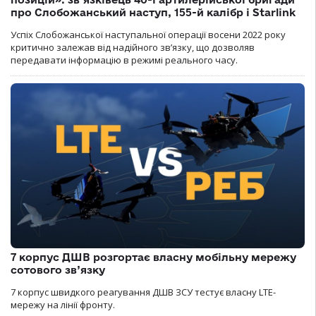
про Слобожанський наступ, 155-й калібр і Starlink
Успіх Слобожанської наступальної операції восени 2022 року
критично залежав від надійного зв’язку, що дозволяв
передавати інформацію в режимі реального часу.
7 корпус ДШВ розгортає власну мобільну мережу
сотового зв’язку
7 корпус швидкого реагування ДШВ ЗСУ тестує власну LTE-
мережу на лінії фронту.