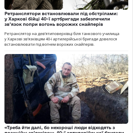
Ретранслятори встановлювали під обстрілами:
у Харкові бійці 40-ї артбригади забезпечили
зв’язок попри вогонь ворожих снайперів
Ретранслятор на дев’ятиповерхівці біля танкового училища
у Харкові зв’язківцям 40-ї артилерійської бригади довелося
встановлювати під вогнем ворожих снайперів.
«Треба йти далі, бо нехороші люди відходять з
позицій»: зв’язківець 40-ї артилерійської бригади