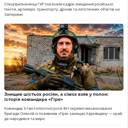
Спецпризначенці ГУР показали кадри знищення російської
піхоти, артилерії, транспорту, дронів та логістичних об’єктів на
Запоріжжі.
Знищив шістьох росіян, а сімох взяв у полон:
історія командира «Гіря»
Командир 3-ї мотопіхотної роти 43-ї окремої механізованої
бригади Олексій із позивним «Гіря» захищає Харківщину — край,
де народився та виріс.