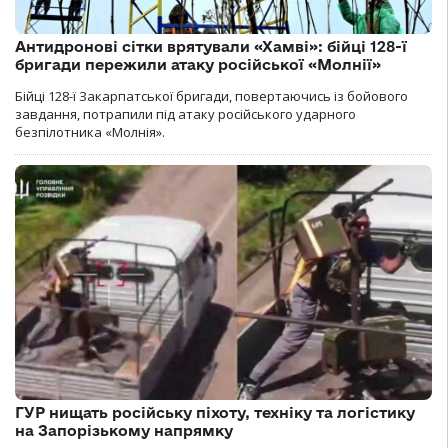
Антидронові сітки врятували «Хамві»: бійці 128-ї
бригади пережили атаку російської «Молнії»
Бійці 128-ї Закарпатської бригади, повертаючись із бойового
завдання, потрапили під атаку російського ударного
безпілотника «Молнія».
ГУР нищать російську піхоту, техніку та логістику
на Запорізькому напрямку