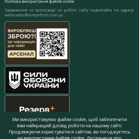
Політика використання файлів cookie
Зауваження та пропозиції по роботі сайту надсилайте на адресу:
webmaster@armyinform.com.ua
Ми використовуємо файли cookie, щоб забезпечити
вам найкращий досвід роботи на нашому сайті.
Продовжуючи користуватися сайтом, ви погоджуєтесь
press@armyinform.com.ua
на використання файлів cookie. Детальніше про