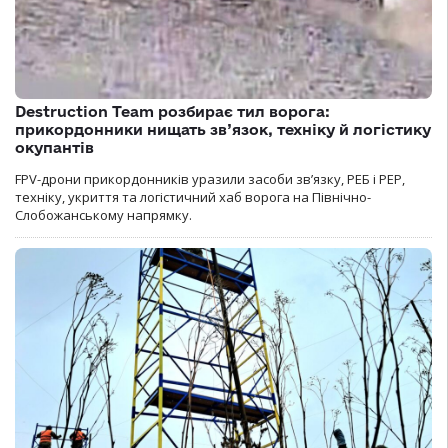
Destruction Team розбирає тил ворога:
прикордонники нищать зв’язок, техніку й логістику
окупантів
FPV-дрони прикордонників уразили засоби зв’язку, РЕБ і РЕР,
техніку, укриття та логістичний хаб ворога на Північно-
Слобожанському напрямку.