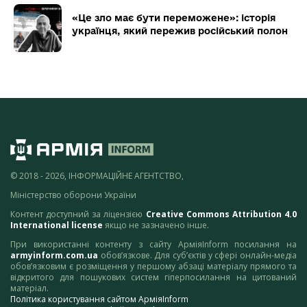
«Це зло має бути переможене»: історія
українця, який пережив російський полон
© 2018 - 2026, ІНФОРМАЦІЙНЕ АГЕНТСТВО,
Міністерство оборони України
Контент доступний за ліцензією
Creative Commons Attribution 4.0
International license
якщо не зазначено інше.
При використанні контенту з сайту АрміяInform посилання на
armyinform.com.ua
обов’язкове. Для суб’єктів у сфері онлайн-медіа
обов’язковим є розміщення у першому абзаці матеріалу прямого та
відкритого для пошукових систем гіперпосилання на цитований
матеріал.
Політика користування сайтом АрміяInform