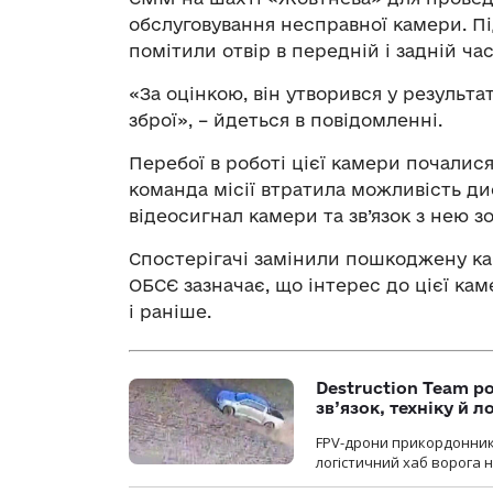
обслуговування несправної камери. Пі
помітили отвір в передній і задній ча
«За оцінкою, він утворився у результа
зброї», – йдеться в повідомленні.
Перебої в роботі цієї камери почалися
команда місії втратила можливість ди
відеосигнал камери та зв’язок з нею з
Спостерігачі замінили пошкоджену ка
ОБСЄ зазначає, що інтерес до цієї ка
і раніше.
Destruction Team р
зв’язок, техніку й л
FPV-дрони прикордонників
логістичний хаб ворога 