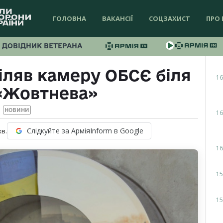
ГОЛОВНА
ВАКАНСІЇ
СОЦЗАХИСТ
ПРО 
ДОВІДНИК ВЕТЕРАНА
іляв камеру ОБСЄ біля
16
«Жовтнева»
НОВИНИ
16
Слідкуйте за АрміяInform в Google
хв.
16
15
15