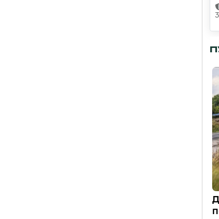
П
Д
п