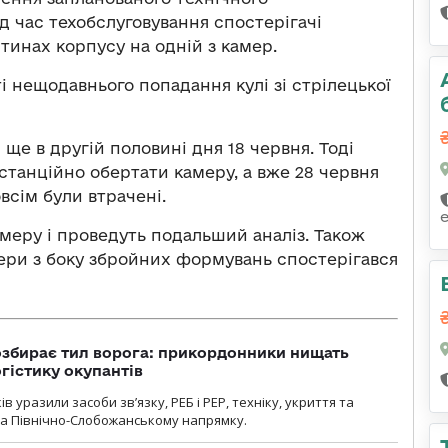
д час техобслуговування спостерігачі
стинах корпусу на одній з камер.
ті нещодавнього попадання кулі зі стрілецької
 ще в другій половині дня 18 червня. Тоді
станційно обертати камеру, а вже 28 червня
овсім були втрачені.
меру і проведуть подальший аналіз. Також
мери з боку збройних формувань спостерігався
озбирає тил ворога: прикордонники нищать
огістику окупантів
 уразили засоби зв’язку, РЕБ і РЕР, техніку, укриття та
на Північно-Слобожанському напрямку.