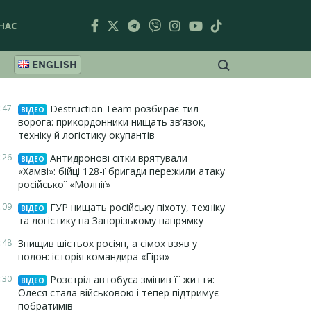
НАС
ENGLISH
:47
Destruction Team розбирає тил
ВІДЕО
ворога: прикордонники нищать зв’язок,
техніку й логістику окупантів
:26
Антидронові сітки врятували
ВІДЕО
«Хамві»: бійці 128-ї бригади пережили атаку
російської «Молнії»
:09
ГУР нищать російську піхоту, техніку
ВІДЕО
та логістику на Запорізькому напрямку
:48
Знищив шістьох росіян, а сімох взяв у
полон: історія командира «Гіря»
:30
Розстріл автобуса змінив її життя:
ВІДЕО
Олеся стала військовою і тепер підтримує
побратимів