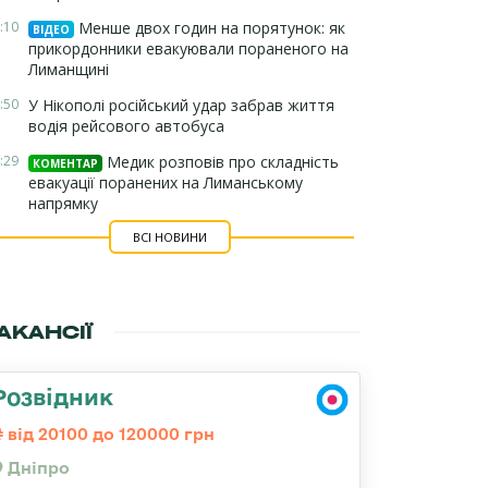
:10
Менше двох годин на порятунок: як
ВІДЕО
прикордонники евакуювали пораненого на
Лиманщині
:50
У Нікополі російський удар забрав життя
водія рейсового автобуса
:29
Медик розповів про складність
КОМЕНТАР
евакуації поранених на Лиманському
напрямку
ВСІ НОВИНИ
АКАНСІЇ
Розвідник
від 20100 до 120000 грн
Дніпро