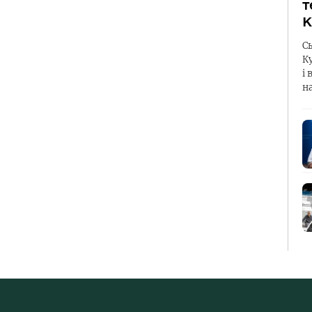
т
К
С
К
і 
н