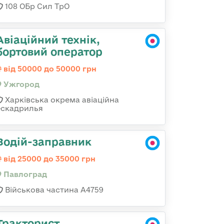
108 ОБр Сил ТрО
Авіаційний технік,
бортовий оператор
від 50000 до 50000 грн
Ужгород
Харківська окрема авіаційна
ескадрилья
Водій-заправник
від 25000 до 35000 грн
Павлоград
Військова частина А4759
Тракторист,