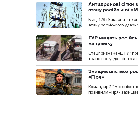
Антидронові сітки в
атаку російської «М
Бійці 128-ї Закарпатсько
атаку російського ударн
ГУР нищать російськ
напрямку
Спецпризначенці ГУР пок
транспорту, дронів та ло
Знищив шістьох росі
«Гіря»
Командир 3-ї мотопіхотно
позивним «Гіря» захищає