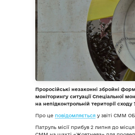
Проросійські незаконні збройні фор
моніторингу ситуації Спеціальної мон
на непідконтрольній території сходу 
Про це
повідомляється
у звіті СММ ОБ
Патруль місії прибув 2 липня до міс
СММ на шахті «Жовтнева» для провед