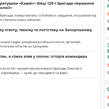
рятували «Хамві»: бійці 128-ї бригади пережили
олнії»
ї бригади, повертаючись із бойового завдання, потрапили під
ого безпілотника «Молнія».
у піхоту, техніку та логістику на Запорізькому
азали кадри знищення російської піхоти, артилерії,
гістичних об’єктів на Запоріжжі.
ян, а сімох взяв у полон: історія командира
ї роти 43-ї окремої механізованої бригади Олексій із
 Харківщину — край, де народився та виріс.