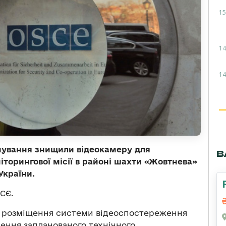
15
14
14
мування знищили відеокамеру для
В
іторингової місії в районі шахти «Жовтнева»
України.
СЄ.
ця розміщення системи відеоспостереження
ення запланованого технічного