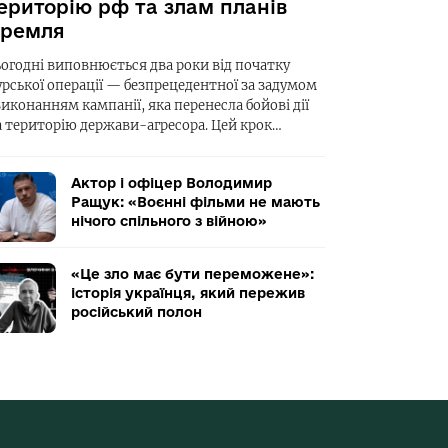
ериторію рф та злам планів
ремля
ьогодні виповнюється два роки від початку
урської операції — безпрецедентної за задумом
виконанням кампанії, яка перенесла бойові дії
а територію держави-агресора. Цей крок…
Актор і офіцер Володимир
Ращук: «Воєнні фільми не мають
нічого спільного з війною»
«Це зло має бути переможене»:
історія українця, який пережив
російський полон