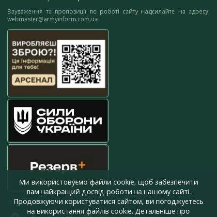
Зауваження та пропозиції по роботі сайту надсилайте на адресу:
webmaster@armyinform.com.ua
Ми використовуємо файли cookie, щоб забезпечити
вам найкращий досвід роботи на нашому сайті.
Продовжуючи користуватися сайтом, ви погоджуєтесь
press@armyinform.com.ua
на використання файлів cookie. Детальніше про