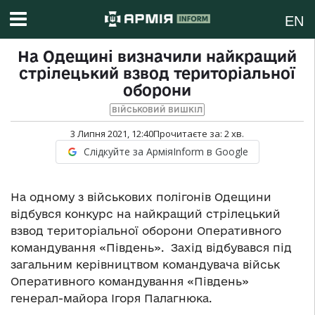
EN
На Одещині визначили найкращий
стрілецький взвод територіальної
оборони
ВІЙСЬКОВИЙ ВИШКІЛ
3 Липня 2021, 12:40
Прочитаєте за:
2
хв.
Слідкуйте за АрміяInform в Google
На одному з військових полігонів Одещини
відбувся конкурс на найкращий стрілецький
взвод територіальної оборони Оперативного
командування «Південь». Захід відбувався під
загальним керівництвом командувача військ
Оперативного командування «Південь»
генерал-майора Ігоря Палагнюка.