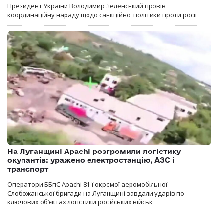
Президент України Володимир Зеленський провів
координаційну нараду щодо санкційної політики проти росії.
На Луганщині Apachi розгромили логістику
окупантів: уражено електростанцію, АЗС і
транспорт
Оператори ББпС Apachi 81-ї окремої аеромобільної
Слобожанської бригади на Луганщині завдали ударів по
ключових об’єктах логістики російських військ.