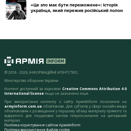
«Це зло має бути переможене»: історія
українця, який пережив російський полон
© 2018 - 2026, ІНФОРМАЦІЙНЕ АГЕНТСТВО,
Міністерство оборони України
Контент доступний за ліцензією
Creative Commons Attribution 4.0
International license
якщо не зазначено інше.
При використанні контенту з сайту АрміяInform посилання на
armyinform.com.ua
обов’язкове. Для суб’єктів у сфері онлайн-медіа
обов’язковим є розміщення у першому абзаці матеріалу прямого та
відкритого для пошукових систем гіперпосилання на цитований
матеріал.
Політика користування сайтом АрміяInform
Політика використання файлів cookie