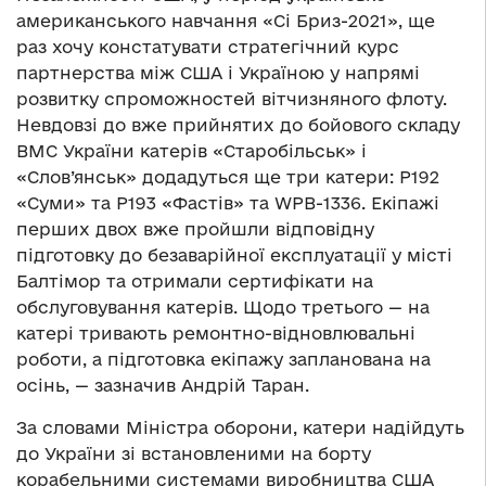
американського навчання «Сі Бриз-2021», ще
раз хочу констатувати стратегічний курс
партнерства між США і Україною у напрямі
розвитку спроможностей вітчизняного флоту.
Невдовзі до вже прийнятих до бойового складу
ВМС України катерів «Старобільськ» і
«Слов’янськ» додадуться ще три катери: P192
«Суми» та P193 «Фастів» та WPB-1336. Екіпажі
перших двох вже пройшли відповідну
підготовку до безаварійної експлуатації у місті
Балтімор та отримали сертифікати на
обслуговування катерів. Щодо третього — на
катері тривають ремонтно-відновлювальні
роботи, а підготовка екіпажу запланована на
осінь, — зазначив Андрій Таран.
За словами Міністра оборони, катери надійдуть
до України зі встановленими на борту
корабельними системами виробництва США