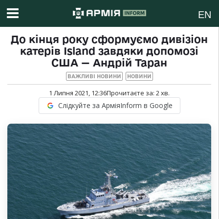
EN
До кінця року сформуємо дивізіон
катерів Island завдяки допомозі
США — Андрій Таран
ВАЖЛИВІ НОВИНИ
НОВИНИ
1 Липня 2021, 12:36
Прочитаєте за:
2
хв.
Слідкуйте за АрміяInform в Google