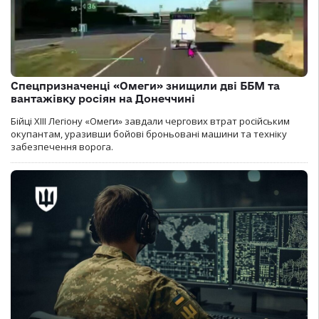
Спецпризначенці «Омеги» знищили дві ББМ та
вантажівку росіян на Донеччині
Бійці ХІІІ Легіону «Омеги» завдали чергових втрат російським
окупантам, уразивши бойові броньовані машини та техніку
забезпечення ворога.