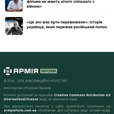
фільми не мають нічого спільного з
війною»
«Це зло має бути переможене»: історія
українця, який пережив російський полон
© 2018 - 2026, ІНФОРМАЦІЙНЕ АГЕНТСТВО,
Міністерство оборони України
Контент доступний за ліцензією
Creative Commons Attribution 4.0
International license
якщо не зазначено інше.
При використанні контенту з сайту АрміяInform посилання на
armyinform.com.ua
обов’язкове. Для суб’єктів у сфері онлайн-медіа