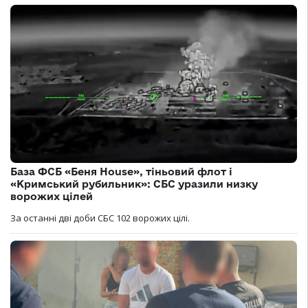
База ФСБ «Беня House», тіньовий флот і
«Кримський рубильник»: СБС уразили низку
ворожих цілей
За останні дві доби СБС 102 ворожих цілі.