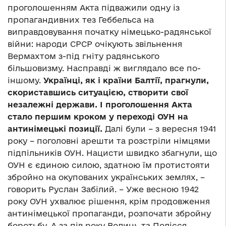
проголошенням Акта підважили одну із
пропагандивних тез Геббельса на
виправдовування початку німецько-радянської
війни: народи СРСР очікують звільнення
Вермахтом з-під гніту радянського
більшовизму. Насправді ж виглядало все по-
іншому.
Українці, як і країни Балтії, прагнули,
скориставшись ситуацією, створити свої
незалежні держави. І проголошення Акта
стало першим кроком у переході ОУН на
антинімецькі позиції.
Далі були – з вересня 1941
року – поголовні арешти та розстріли німцями
підпільників ОУН. Нацисти швидко збагнули, що
ОУН є єдиною силою, здатною їм протистояти
збройно на окупованих українських землях, –
говорить Руслан Забілий. – Уже весною 1942
року ОУН ухвалює рішення, крім продовження
антинімецької пропаганди, розпочати збройну
боротьбу. А за пів року Волинь та Полісся