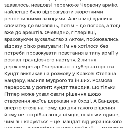
здавалось, невдовзі переможе Червону армію,
найлегше було відреагувати жорсткими
репресивними заходами. Але німці вдалися
спочатку до вмовлянь, потім – до погроз, а тоді
вже до арештів. Очевидно, гітлерівці,
враховуючи зухвальство з Актом, побоювались
відразу різко реагувати: їм не хотілося без
потреби провокувати повстання в тилу армії у
розпал грандіозного наступу. 2 липня
держсекретар Генерального губернаторства
Кундт викликав на розмову у Кракові Степана
Бандеру, Василя Мудрого та інших. Розмова
переросла у допит: Кундт твердив, що тільки
Гітлер може ухвалювати рішення щодо
створення якоїсь держави на Сході. А Бандера
вперто стояв на тому, що для такого рішення
йому не потрібна згода німців, оскільки єдине,
чим він керується – це мандат від українського