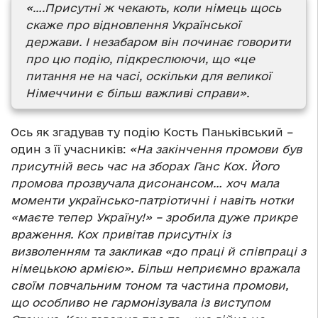
«….Присутні ж чекають, коли німець щось
скаже про відновлення Української
держави. І незабаром він починає говорити
про цю подію, підкреслюючи, що «це
питання не на часі, оскільки для великої
Німеччини є більш важливі справи».
Ось як згадував ту подію Кость Паньківський –
один з її учасників:
«На закінчення промови був
присутній весь час на зборах Ганс Кох. Його
промова прозвучала дисонансом… хоч мала
моменти українсько-патріотичні і навіть нотки
«маєте тепер Україну!» – зробила дуже прикре
враження. Кох привітав присутніх із
визволенням та закликав «до праці й співпраці з
німецькою армією». Більш неприємно вражала
своїм повчальним тоном та частина промови,
що особливо не гармонізувала із виступом