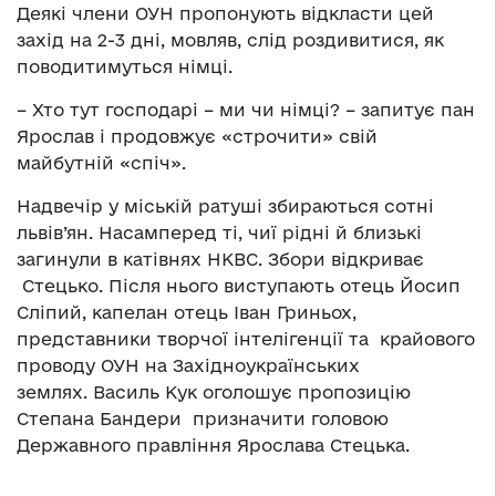
Деякі члени ОУН пропонують відкласти цей
захід на 2-3 дні, мовляв, слід роздивитися, як
поводитимуться німці.
– Хто тут господарі – ми чи німці? – запитує пан
Ярослав і продовжує «строчити» свій
майбутній «спіч».
Надвечір у міській ратуші збираються сотні
львів’ян. Насамперед ті, чиї рідні й близькі
загинули в катівнях НКВС. Збори відкриває
Стецько. Після нього виступають отець Йосип
Сліпий, капелан отець Іван Гриньох,
представники творчої інтелігенції та крайового
проводу ОУН на Західноукраїнських
землях. Василь Кук оголошує пропозицію
Степана Бандери призначити головою
Державного правління Ярослава Стецька.