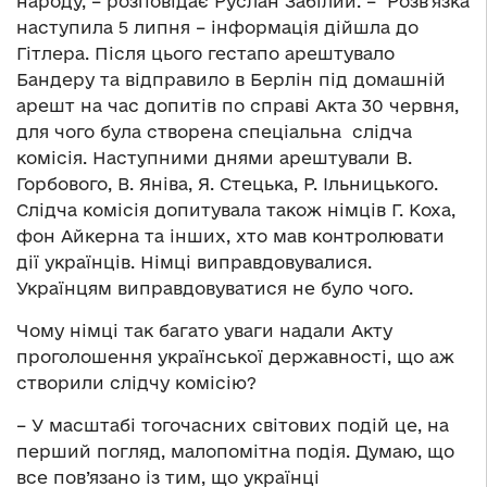
народу, – розповідає Руслан Забілий. – Розв’язка
наступила 5 липня – інформація дійшла до
Гітлера. Після цього гестапо арештувало
Бандеру та відправило в Берлін під домашній
арешт на час допитів по справі Акта 30 червня,
для чого була створена спеціальна слідча
комісія. Наступними днями арештували В.
Горбового, В. Яніва, Я. Стецька, Р. Ільницького.
Слідча комісія допитувала також німців Г. Коха,
фон Айкерна та інших, хто мав контролювати
дії українців. Німці виправдовувалися.
Українцям виправдовуватися не було чого.
Чому німці так багато уваги надали Акту
проголошення української державності, що аж
створили слідчу комісію?
– У масштабі тогочасних світових подій це, на
перший погляд, малопомітна подія. Думаю, що
все пов’язано із тим, що українці