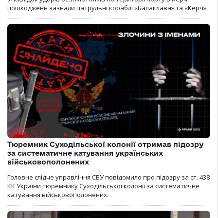
пошкоджень зазнали патрульні кораблі «Балаклава» та «Керч».
Тюремник Суходільської колонії отримав підозру
за систематичне катування українських
військовополонених
Головне слідче управління СБУ повідомило про підозру за ст. 438
КК України тюремнику Суходільської колонії за систематичне
катування військовополонених.