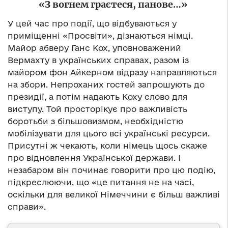
«З вогнем граєтеся, панове…»
У цей час про події, що відбуваються у
приміщенні «Просвіти», дізнаються німці.
Майор абверу Ганс Кох, уповноважений
Вермахту в українських справах, разом із
майором фон Айкерном відразу направляються
на збори. Непроханих гостей запрошують до
президії, а потім надають Коху слово для
виступу. Той просторікує про важливість
боротьби з більшовизмом, необхідністю
мобілізувати для цього всі українські ресурси.
Присутні ж чекають, коли німець щось скаже
про відновлення Української держави. І
незабаром він починає говорити про цю подію,
підкреслюючи, що «це питання не на часі,
оскільки для великої Німеччини є більш важливі
справи».