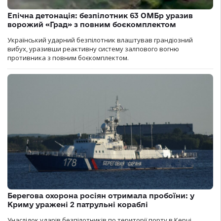
Епічна детонація: безпілотник 63 ОМБр уразив
ворожий «Град» з повним боєкомплектом
Український ударний безпілотник влаштував грандіозний
вибух, уразивши реактивну систему залпового вогню
противника з повним боєкомплектом.
Берегова охорона росіян отримала пробоїни: у
Криму уражені 2 патрульні кораблі
Унаслідок ударів безпілотників по території порту в Керчі