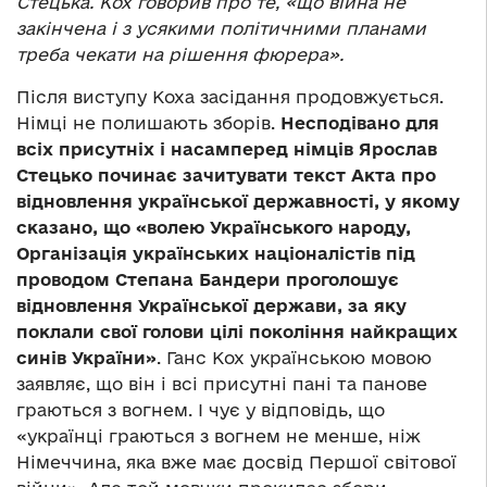
Стецька. Кох говорив про те, «що війна не
закінчена і з усякими політичними планами
треба чекати на рішення фюрера».
Після виступу Коха засідання продовжується.
Німці не полишають зборів.
Несподівано для
всіх присутніх і насамперед німців Ярослав
Стецько починає зачитувати текст Акта про
відновлення української державності, у якому
сказано, що
«волею Українського народу,
Організація українських націоналістів під
проводом Степана Бандери проголошує
відновлення Української держави, за яку
поклали свої голови цілі покоління найкращих
синів України»
. Ганс Кох українською мовою
заявляє, що він і всі присутні пані та панове
граються з вогнем. І чує у відповідь, що
«українці граються з вогнем не менше, ніж
Німеччина, яка вже має досвід Першої світової