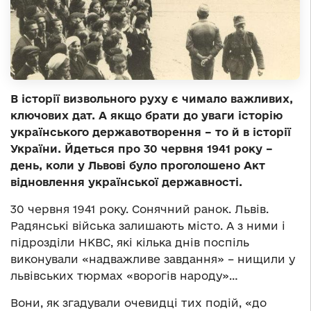
В історії визвольного руху є чимало важливих,
ключових дат. А якщо брати до уваги історію
українського державотворення – то й в історії
України. Йдеться про 30 червня 1941 року –
день, коли у Львові було проголошено Акт
відновлення української державності.
30 червня 1941 року. Сонячний ранок. Львів.
Радянські війська залишають місто. А з ними і
підрозділи НКВС, які кілька днів поспіль
виконували «надважливе завдання» – нищили у
львівських тюрмах «ворогів народу»…
Вони, як згадували очевидці тих подій, «до