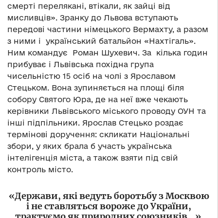
смерті перелякані, втікали, як зайці від
мисливців». Зранку до Львова вступають
передові частини німецького Вермахту, а разом
з ними і український батальйон «Нахтігаль».
Ним командує Роман Шухевич. За кілька годин
прибуває і Львівська похідна група
чисельністю 15 осіб на чолі з Ярославом
Стецьком. Вона зупиняється на площі біля
собору Святого Юра, де на неї вже чекають
керівники Львівського міського проводу ОУН та
інші підпільники. Ярослав Стецько роздає
термінові доручення: скликати Національні
збори, у яких брала б участь українська
інтелігенція міста, а також взяти під свій
контроль місто.
«Держави, які ведуть боротьбу з Москвою
і не ставляться вороже до України,
трактуємо як природних союзників…»