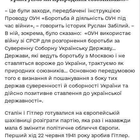
– Це були заходи, передбачені інструкцією
Проводу ОУН «Боротьба й діяльність ОУН під
час війни», – говорить історик Руслан Забілий. –
В ній, зокрема, було сказано: «ОУН використає
війну зі СРСР для розгорнення боротьби за
Суверенну Соборну Українську Державу…
Держави, які ведуть боротьбу з Москвою і не
ставляться вороже до України, трактуємо як
природних союзників… Основною передумовою
того є визнання й пошанування з боку тих
держав суверенності й соборності України та
дійсно позитивне ставлення до української
державності».
Сталін і Гітлер готувалися на європейській
шахівниці розіграти партію, яка раз і назавжди
мала б змінити політичне обличчя Європи.
Перший хід 22 червня 1941 року зробив Гітлер.