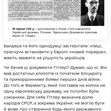
Бандера та його однодумці застерігали: німці,
прагнучи встановити у Європі «новий порядок»,
мають зважати на рішучість українців.
Чи бачив ці документи Гітлер? Думаю, що ні. Він
мав достатньо клопотів із початком Бліцкригу
та прикордонними боями перших днів війни.
До того ж Вермахту, який поставив на коліна не
одну європейську державу, не потрібні були
союзники. Для себе Гітлер визначив долю
народів СРСР, а зокрема України: не могло бути
й мови про створення будь-якого державного