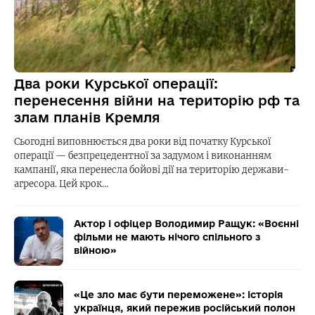
Два роки Курської операції:
перенесення війни на територію рф та
злам планів Кремля
Сьогодні виповнюється два роки від початку Курської
операції — безпрецедентної за задумом і виконанням
кампанії, яка перенесла бойові дії на територію держави-
агресора. Цей крок…
Актор і офіцер Володимир Ращук: «Воєнні
фільми не мають нічого спільного з
війною»
«Це зло має бути переможене»: історія
українця, який пережив російський полон