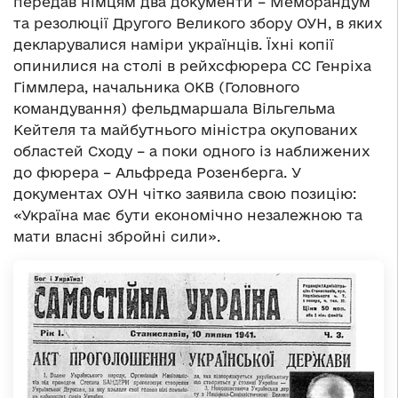
передав німцям два документи – Меморандум
та резолюції Другого Великого збору ОУН, в яких
декларувалися наміри українців. Їхні копії
опинилися на столі в рейхсфюрера СС Генріха
Гіммлера, начальника ОКВ (Головного
командування) фельдмаршала Вільгельма
Кейтеля та майбутнього міністра окупованих
областей Сходу – а поки одного із наближених
до фюрера – Альфреда Розенберга. У
документах ОУН чітко заявила свою позицію:
«Україна має бути економічно незалежною та
мати власні збройні сили».