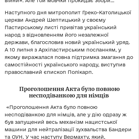
війни». Але той мовчки прокидає збори…
Наступного дня митрополит Греко-Католицької
церкви Андрей Шептицький у своєму
Пастирському листі привітав український
народ з відновленням його незалежної
держави, благословив новий український уряд.
А 10 липня з Архіпастирським посланням, у
якому виражалася повна підтримка змагання до
самостійності українського народу, виступив
православний єпископ Полікарп.
Проголошення Акта було повною
несподіванкою для німців
«Проголошення Акта було повною
несподіванкою для німців, але у дію одразу ж
був запущений весь механізм нацистської
машини для нейтралізації зухвальства Бандери
та ОУН. У час наступу Вермахту, який,