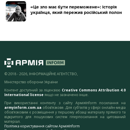
«Це зло має бути переможене»: історія
українця, який пережив російський полон
© 2018 - 2026, ІНФОРМАЦІЙНЕ АГЕНТСТВО,
Міністерство оборони України
Контент доступний за ліцензією
Creative Commons Attribution 4.0
International license
якщо не зазначено інше.
При використанні контенту з сайту АрміяInform посилання на
armyinform.com.ua
обов’язкове. Для суб’єктів у сфері онлайн-медіа
обов’язковим є розміщення у першому абзаці матеріалу прямого та
відкритого для пошукових систем гіперпосилання на цитований
матеріал.
Політика користування сайтом АрміяInform