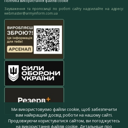
Політика використання файлів cookie
Зауваження та пропозиції по роботі сайту надсилайте на адресу:
webmaster@armyinform.com.ua
Ми використовуємо файли cookie, щоб забезпечити
вам найкращий досвід роботи на нашому сайті.
Продовжуючи користуватися сайтом, ви погоджуєтесь
press@armyinform.com.ua
на використання файлів cookie. Детальніше про