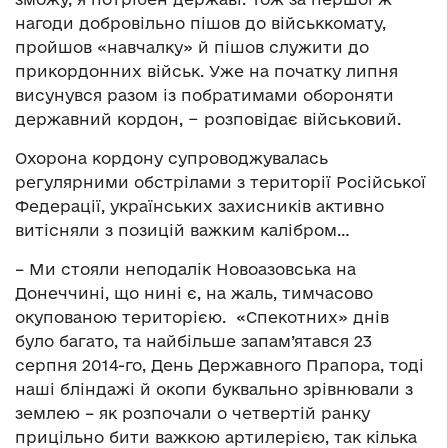
нагоди добровільно пішов до військкомату,
пройшов «навчалку» й пішов служити до
прикордонних військ. Уже на початку липня
висунувся разом із побратимами обороняти
державний кордон, − розповідає військовий.
Охорона кордону супроводжувалась
регулярними обстрілами з території Російської
Федерації, українських захисників активно
витісняли з позицій важким калібром…
– Ми стояли неподалік Новоазовська на
Донеччині, що нині є, на жаль, тимчасово
окупованою територією. «Спекотних» днів
було багато, та найбільше запам’ятався 23
серпня 2014-го, День Державного Прапора, тоді
наші бліндажі й окопи буквально зрівнювали з
землею – як розпочали о четвертій ранку
прицільно бити важкою артилерією, так кілька