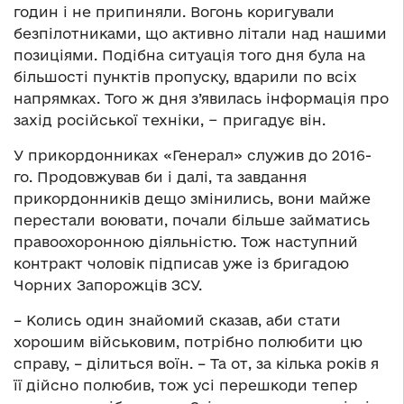
годин і не припиняли. Вогонь коригували
безпілотниками, що активно літали над нашими
позиціями. Подібна ситуація того дня була на
більшості пунктів пропуску, вдарили по всіх
напрямках. Того ж дня з’явилась інформація про
захід російської техніки, − пригадує він.
У прикордонниках «Генерал» служив до 2016-
го. Продовжував би і далі, та завдання
прикордонників дещо змінились, вони майже
перестали воювати, почали більше займатись
правоохоронною діяльністю. Тож наступний
контракт чоловік підписав уже із бригадою
Чорних Запорожців ЗСУ.
– Колись один знайомий сказав, аби стати
хорошим військовим, потрібно полюбити цю
справу, – ділиться воїн. – Та от, за кілька років я
її дійсно полюбив, тож усі перешкоди тепер