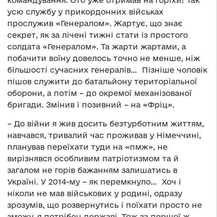
командування. Ото уже отримав на горіхи! Так
усю службу у прикордонних військах
прослужив «Генералом». Жартує, що знає
секрет, як за лічені тижні стати із простого
солдата «Генералом». Та жарти жартами, а
побачити воїну довелось точно не менше, ніж
більшості сучасних генералів… Пізніше чоловік
пішов служити до батальйону територіальної
оборони, а потім – до окремої механізованої
бригади. Змінив і позивний – на «Фріц».
– До війни я жив досить безтурботним життям,
навчався, тривалий час проживав у Німеччині,
планував переїхати туди на «пмж», не
вирізнявся особливим патріотизмом та й
загалом не горів бажанням залишатись в
Україні. У 2014-му – як перемкнуло… Хоч і
ніколи не мав військових у родині, одразу
зрозумів, що розвернутись і поїхати просто не
зможу, я потрібен державі. Тож за першої ж