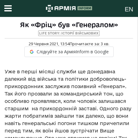
EN
Як «Фріц» був «Генералом»
LIFE STORY: ІСТОРІЇ ВІЙСЬКОВИХ
29 Червня 2021, 13:54
Прочитаєте за:
3
хв.
Слідкуйте за АрміяInform в Google
Уже в перші місяці служби ще донедавна
далекий від війська та політики доброволець-
прикордонник заслужив позивний «Генерал».
Так його прозвали за командирський тон, що
особливо проявлявся, коли чоловік залишався
старшим на прикордонній заставі. Одного разу
жарти побратимів зайшли так далеко, що вони
навіть генеральські погони тишком причепили
перед тим, як воїн йшов зустрічати Вище