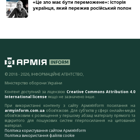
«Це зло має бути переможене»: історія
українця, який пережив російський полон
© 2018 - 2026, ІНФОРМАЦІЙНЕ АГЕНТСТВО,
Міністерство оборони України
Контент доступний за ліцензією
Creative Commons Attribution 4.0
International license
якщо не зазначено інше.
При використанні контенту з сайту АрміяInform посилання на
armyinform.com.ua
обов’язкове. Для суб’єктів у сфері онлайн-медіа
обов’язковим є розміщення у першому абзаці матеріалу прямого та
відкритого для пошукових систем гіперпосилання на цитований
матеріал.
Політика користування сайтом АрміяInform
Політика використання файлів cookie