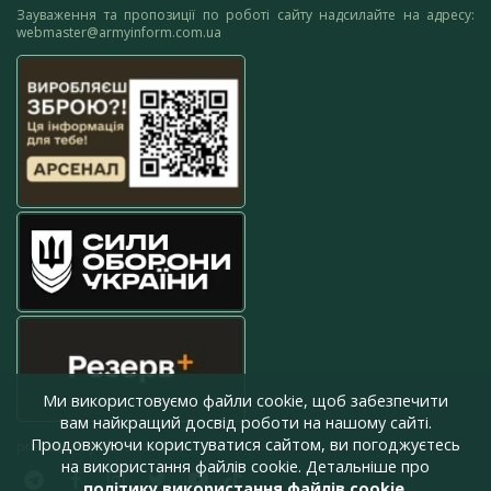
Зауваження та пропозиції по роботі сайту надсилайте на адресу:
webmaster@armyinform.com.ua
Ми використовуємо файли cookie, щоб забезпечити
вам найкращий досвід роботи на нашому сайті.
Продовжуючи користуватися сайтом, ви погоджуєтесь
press@armyinform.com.ua
на використання файлів cookie. Детальніше про
політику використання файлів cookie
.