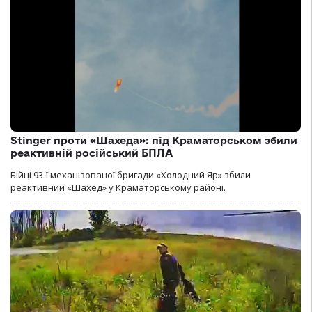
Stinger проти «Шахеда»: під Краматорськом збили
реактивній російський БПЛА
Бійці 93-ї механізованої бригади «Холодний Яр» збили
реактивний «Шахед» у Краматорському районі.