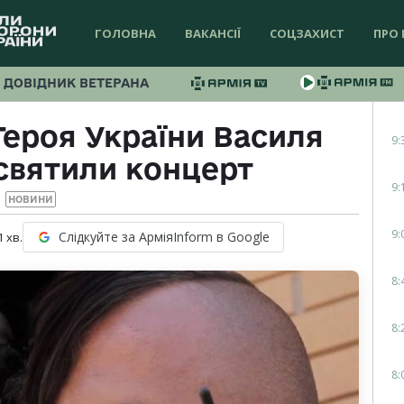
ГОЛОВНА
ВАКАНСІЇ
СОЦЗАХИСТ
ПРО 
ДОВІДНИК ВЕТЕРАНА
 Героя України Василя
9:
святили концерт
9:
НОВИНИ
9:
Слідкуйте за АрміяInform в Google
1
хв.
8:
8:
8: