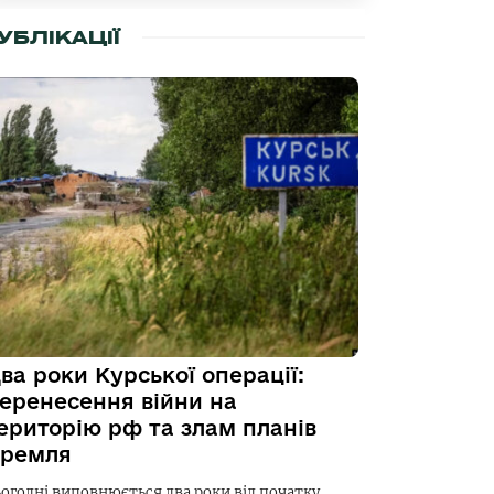
УБЛІКАЦІЇ
ва роки Курської операції:
еренесення війни на
ериторію рф та злам планів
ремля
ьогодні виповнюється два роки від початку