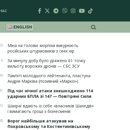
НАС
ENGLISH
33
Міна на голови: морпіхи викурюють
російських штурмовиків з їхніх нір
16
За минулу добу було уражено 61 точку
вильоту ворожих дронів — СБС ЗСУ
00
Пам’яті молодшого лейтенанта, пластуна
Андрія Марківа (позивний «Маркіз»)
41
Під час нічної атаки знешкоджено 114
ударних БПЛА зі 147 — Повітряні Сили
23
Шахраї вдають із себе «власників Шахедів»
і вимагають гроші з бізнесменів
08
Ворог найбільше атакував на
Покровському та Костянтинівському