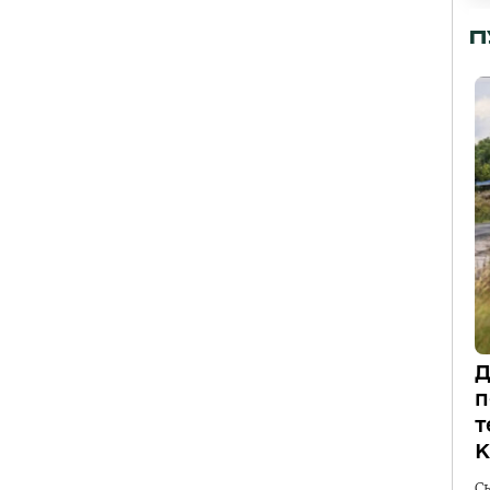
П
Д
п
т
К
С