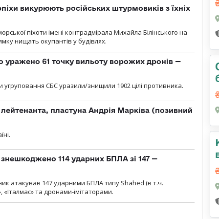
рпіхи викурюють російських штурмовиків з їхніх
морської піхоти імені контрадмірала Михайла Білінського на
мку нищать окупантів у будівлях.
о уражено 61 точку вильоту ворожих дронів —
и угруповання СБС уразили/знищили 1902 цілі противника.
лейтенанта, пластуна Андрія Марківа (позивний
їні.
и знешкоджено 114 ударних БПЛА зі 147 —
ник атакував 147 ударними БПЛА типу Shahed (в т.ч.
, «Італмас» та дронами-імітаторами.