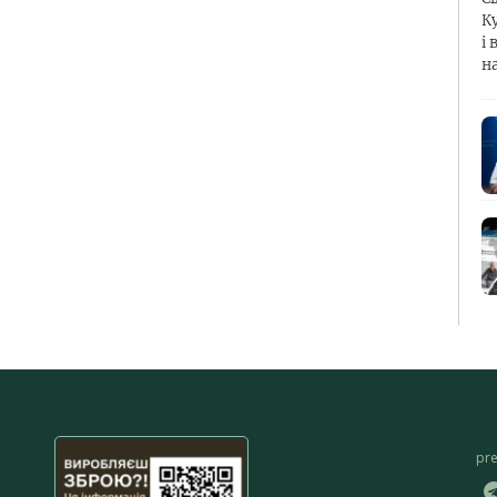
К
і 
н
pr