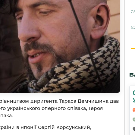
7:
6:
В
рівництвом диригента Тараса Демчишина дав
го українського оперного співака, Героя
пака.
раїни в Японії Сергій Корсунський,