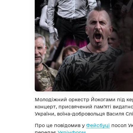
Молодіжний оркестр Йокогами під ке
концерт, присвячений пам’яті видатно
України, воїна-добровольця Василя Слі
Про це повідомив у
Фейсбуці
посол Ук
передає
Укрінформ
.