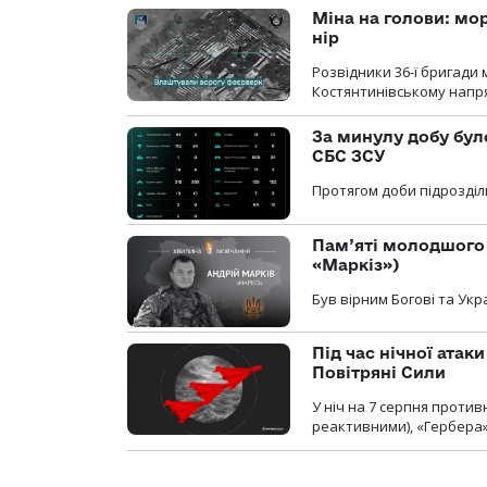
Міна на голови: мо
нір
Розвідники 36-ї бригади 
Костянтинівському напря
За минулу добу бул
СБС ЗСУ
Протягом доби підрозділ
Пам’яті молодшого 
«Маркіз»)
Був вірним Богові та Укра
Під час нічної атак
Повітряні Сили
У ніч на 7 серпня против
реактивними), «Гербера»