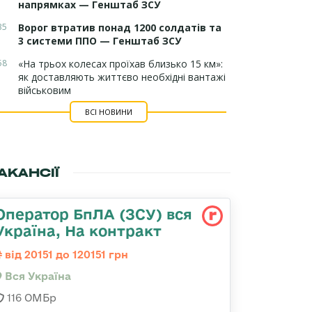
напрямках — Генштаб ЗСУ
35
Ворог втратив понад 1200 солдатів та
3 системи ППО — Генштаб ЗСУ
58
«На трьох колесах проїхав близько 15 км»:
як доставляють життєво необхідні вантажі
військовим
ВСІ НОВИНИ
АКАНСІЇ
Оператор БпЛА (ЗСУ) вся
Україна, На контракт
від 20151 до 120151 грн
Вся Україна
116 ОМБр