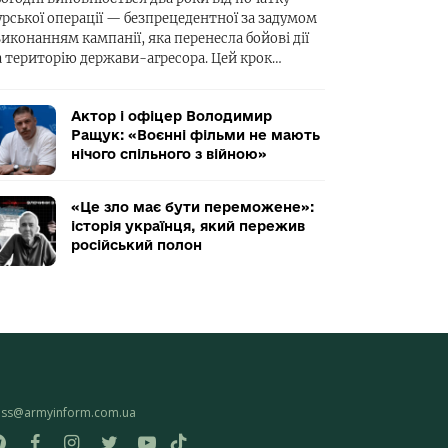
урської операції — безпрецедентної за задумом
виконанням кампанії, яка перенесла бойові дії
а територію держави-агресора. Цей крок…
Актор і офіцер Володимир
Ращук: «Воєнні фільми не мають
нічого спільного з війною»
«Це зло має бути переможене»:
історія українця, який пережив
російський полон
ess@armyinform.com.ua