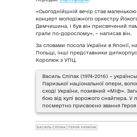
«Сьогоднійшній вечір став маленькою
концерт молодіжного оркестру Йокога
Демчишина. І був він присвячений пам
грали по-дорослому», – написав він.
За словами посола України в Японії, н
Польщі, інші представники дипкорпус
Королюк з УПЦ.
Василь Сліпак (1974-2016) – українс
Паризької національної опери, воло
сході України, позивний «Міф». Заг
бою від кулі ворожого снайпера. У 
посмертно присвоєно звання Героя 
ВАСИЛЬ СЛІПАК
ГЕРОЙ УКРАЇНИ