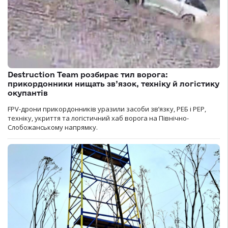
Destruction Team розбирає тил ворога:
прикордонники нищать зв’язок, техніку й логістику
окупантів
FPV-дрони прикордонників уразили засоби зв’язку, РЕБ і РЕР,
техніку, укриття та логістичний хаб ворога на Північно-
Слобожанському напрямку.