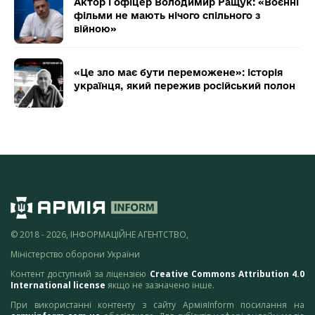
Актор і офіцер Володимир Ращук: «Воєнні
фільми не мають нічого спільного з
війною»
«Це зло має бути переможене»: історія
українця, який пережив російський полон
© 2018 - 2026, ІНФОРМАЦІЙНЕ АГЕНТСТВО,
Міністерство оборони України
Контент доступний за ліцензією
Creative Commons Attribution 4.0
International license
якщо не зазначено інше.
При використанні контенту з сайту АрміяInform посилання на