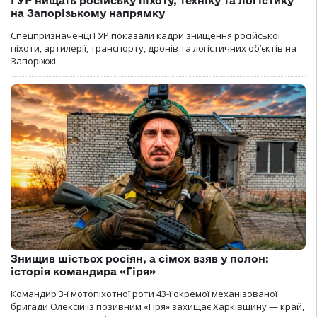
ГУР нищать російську піхоту, техніку та логістику
на Запорізькому напрямку
Спецпризначенці ГУР показали кадри знищення російської
піхоти, артилерії, транспорту, дронів та логістичних об’єктів на
Запоріжжі.
Знищив шістьох росіян, а сімох взяв у полон:
історія командира «Гіря»
Командир 3-ї мотопіхотної роти 43-ї окремої механізованої
бригади Олексій із позивним «Гіря» захищає Харківщину — край,