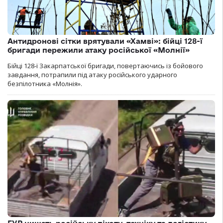
Антидронові сітки врятували «Хамві»: бійці 128-ї
бригади пережили атаку російської «Молнії»
Бійці 128-ї Закарпатської бригади, повертаючись із бойового
завдання, потрапили під атаку російського ударного
безпілотника «Молнія».