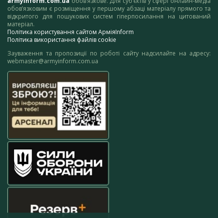
armyinform.com.ua
обов’язкове. Для суб’єктів у сфері онлайн-медіа
обов’язковим є розміщення у першому абзаці матеріалу прямого та
відкритого для пошукових систем гіперпосилання на цитований
матеріал.
Політика користування сайтом АрміяInform
Політика використання файлів cookie
Зауваження та пропозиції по роботі сайту надсилайте на адресу:
webmaster@armyinform.com.ua