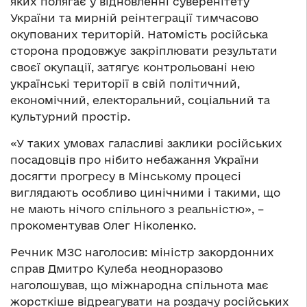
яких полягає у відновленні суверенітету
України та мирній реінтеграції тимчасово
окупованих територій. Натомість російська
сторона продовжує закріплювати результати
своєї окупації, затягує контрольовані нею
українські території в свій політичний,
економічний, електоральний, соціальний та
культурний простір.
«У таких умовах галасливі заклики російських
посадовців про нібито небажання України
досягти прогресу в Мінському процесі
виглядають особливо цинічними і такими, що
не мають нічого спільного з реальністю», –
прокоментував Олег Ніколенко.
Речник МЗС наголосив: міністр закордонних
справ Дмитро Кулеба неодноразово
наголошував, що міжнародна спільнота має
жорсткіше відреагувати на роздачу російських