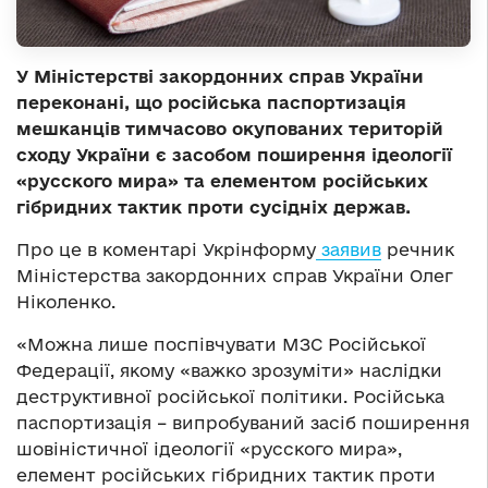
У Міністерстві закордонних справ України
переконані, що російська паспортизація
мешканців тимчасово окупованих територій
сходу України є засобом поширення ідеології
«русского мира» та елементом російських
гібридних тактик проти сусідніх держав.
Про це в коментарі Укрінформу
заявив
речник
Міністерства закордонних справ України Олег
Ніколенко.
«Можна лише поспівчувати МЗС Російської
Федерації, якому «важко зрозуміти» наслідки
деструктивної російської політики. Російська
паспортизація – випробуваний засіб поширення
шовіністичної ідеології «русского мира»,
елемент російських гібридних тактик проти